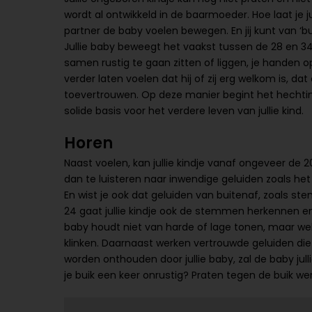
wordt al ontwikkeld in de baarmoeder. Hoe laat je ju
partner de baby voelen bewegen. En jij kunt van ‘bu
Jullie baby beweegt het vaakst tussen de 28 en 
samen rustig te gaan zitten of liggen, je handen op
verder laten voelen dat hij of zij erg welkom is, dat
toevertrouwen. Op deze manier begint het hechtin
solide basis voor het verdere leven van jullie kind.
Horen
Naast voelen, kan jullie kindje vanaf ongeveer de
dan te luisteren naar inwendige geluiden zoals he
En wist je ook dat geluiden van buitenaf, zoals
24 gaat jullie kindje ook de stemmen herkennen en m
baby houdt niet van harde of lage tonen, maar wel
klinken. Daarnaast werken vertrouwde geluiden d
worden onthouden door jullie baby, zal de baby jull
je buik een keer onrustig? Praten tegen de buik werk