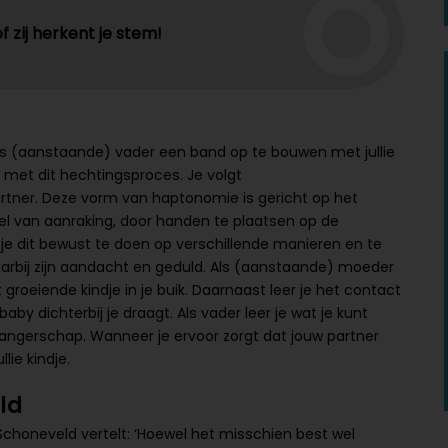
f zij herkent je stem!
ls (aanstaande) vader een band op te bouwen met jullie
n met dit hechtingsproces. Je volgt
ner. Deze vorm van haptonomie is gericht op het
l van aanraking, door handen te plaatsen op de
je dit bewust te doen op verschillende manieren en te
 daarbij zijn aandacht en geduld. Als (aanstaande) moeder
groeiende kindje in je buik. Daarnaast leer je het contact
aby dichterbij je draagt. Als vader leer je wat je kunt
angerschap. Wanneer je ervoor zorgt dat jouw partner
lie kindje.
ld
choneveld vertelt: ‘Hoewel het misschien best wel