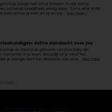
erschap vraagt veel van je lichaam. En dat voel je.
en, ochtendmisselijkheid, weinig slaap… Soms wil je al dat
e even achter je laten en op en top …
lees meer >
rloskundigen: échte aandacht voor jou
erschap en daarna de geboorte van jouw baby zijn
e momenten in je leven. Natuurlijk wil je vanaf het
at je zwanger bent het allerbeste voor jouw …
lees meer
on meer >