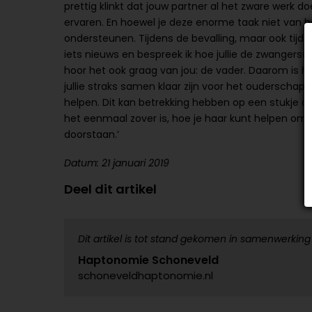
prettig klinkt dat jouw partner al het zware werk 
ervaren. En hoewel je deze enorme taak niet van h
ondersteunen. Tijdens de bevalling, maar ook tijde
iets nieuws en bespreek ik hoe jullie de zwangersch
hoor het ook graag van jou: de vader. Daarom is het
jullie straks samen klaar zijn voor het ouderschap. 
helpen. Dit kan betrekking hebben op een stukje on
het eenmaal zover is, hoe je haar kunt helpen om d
doorstaan.’
Datum: 21 januari 2019
Deel dit artikel
Dit artikel is tot stand gekomen in samenwerking
Haptonomie Schoneveld
schoneveldhaptonomie.nl