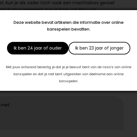
doet, kun je als vader toch vaak een machteloos gevoel
aar kunt overnemen, kun je haar gelukkig wel
ns de zwangerschap. Iedere sessie leer ik jullie samen
Deze website bevat artikelen die informatie over online
ap ervaren. Ik wil dat niet alleen van de moeder weten, ik
kansspelen bevatten.
 belangrijk dat jij ook iedere sessie aanwezig bent, zodat
Tijdens de sessies leer ik je hoe je jouw partner kunt
tspanning, maar ook hoe je haar kunt ontlasten. En, als
Ik ben 24 jaar of ouder
Ik ben 23 jaar of jonger
e weeën en de uiteindelijke bevalling zo goed mogelijk te
Met jouw antwoord bevestig je dat je je bewust bent van de risico’s van online
kansspelen en dat je niet bent uitgesloten van deelname aan online
kansspelen.
 met: