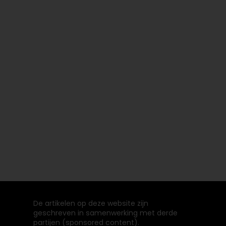
De artikelen op deze website zijn
geschreven in samenwerking met derde
partijen (sponsored content).