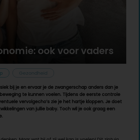
nomie: ook voor vaders
p
Gezondheid
fysiek bij je en ervaar je de zwangerschap anders dan je
n beweging te kunnen voelen. Tijdens de eerste controle
entuele vervolgecho’s zie je het hartje kloppen. Je doet
ikkelingen van jullie baby. Toch wil je ook graag een
e.
enken. Maar wat hij of zij wel kan is voelen! Dit zintuig