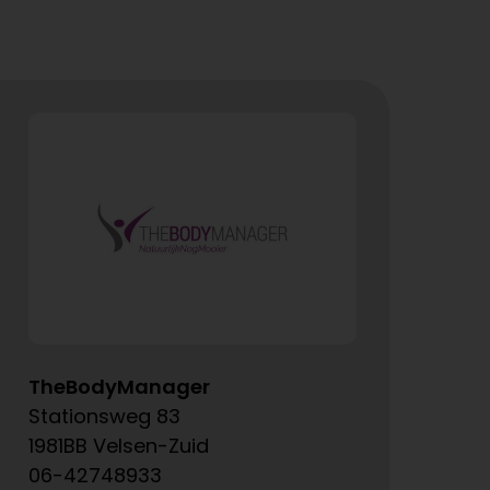
TheBodyManager
A
Stationsweg 83
Ke
1981BB Velsen-Zuid
15
06-42748933
06