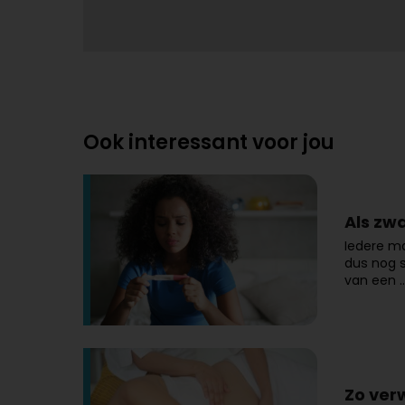
Ook interessant voor jou
Als zw
Iedere m
dus nog s
van een 
Zo verw