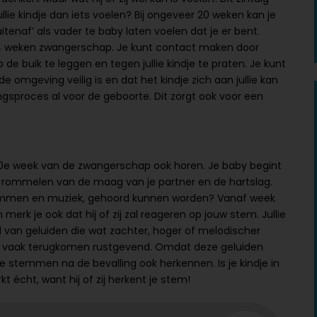
llie kindje dan iets voelen? Bij ongeveer 20 weken kan je
itenaf’ als vader te baby laten voelen dat je er bent.
34 weken zwangerschap. Je kunt contact maken door
 de buik te leggen en tegen jullie kindje te praten. Je kunt
 de omgeving veilig is en dat het kindje zich aan jullie kan
gsproces al voor de geboorte. Dit zorgt ook voor een
 20e week van de zwangerschap ook horen. Je baby begint
t rommelen van de maag van je partner en de hartslag.
 stemmen en muziek, gehoord kunnen worden? Vanaf week
erk je ook dat hij of zij zal reageren op jouw stem. Jullie
 van geluiden die wat zachter, hoger of melodischer
ie vaak terugkomen rustgevend. Omdat deze geluiden
ie stemmen na de bevalling ook herkennen. Is je kindje in
t écht, want hij of zij herkent je stem!