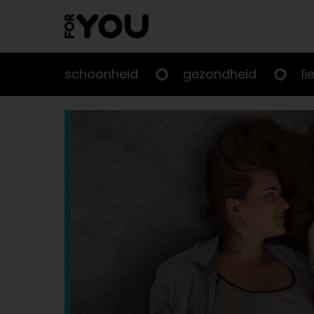
Doorgaan
naar
artikel
schoonheid
gezondheid
li