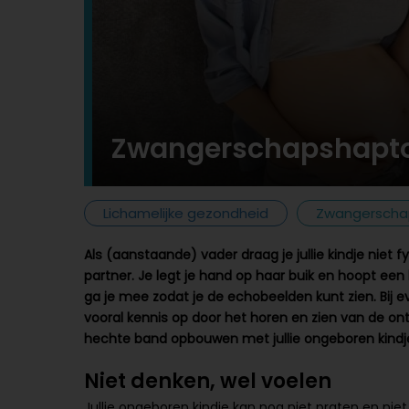
Zwangerschapshapto
Lichamelijke gezondheid
Zwangerscha
Als (aanstaande) vader draag je jullie kindje niet 
partner. Je legt je hand op haar buik en hoopt ee
ga je mee zodat je de echobeelden kunt zien. Bij ev
vooral kennis op door het horen en zien van de ontw
hechte band opbouwen met jullie ongeboren kindj
Niet denken, wel voelen
Jullie ongeboren kindje kan nog niet praten en niet d