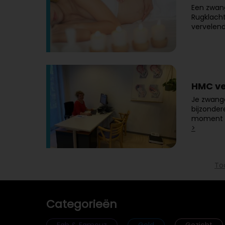
Een zwang
Rugklacht
vervelend
HMC ve
Je zwang
bijzonder
moment d
>
To
Categorieën