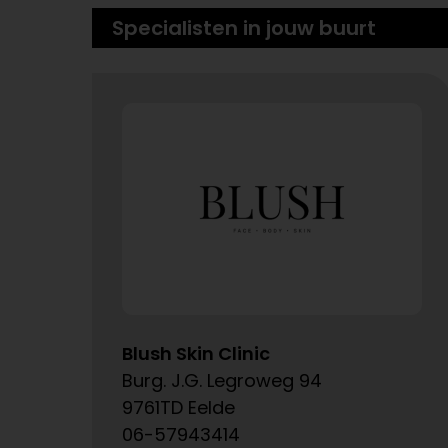
Specialisten in jouw buurt
Blush Skin Clinic
Burg. J.G. Legroweg 94
9761TD Eelde
06-57943414