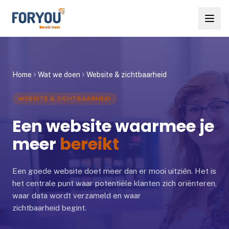
Ga naar inhoud
Aanpak
Home
Wat we doen
Website & zichtbaarheid
Wat we doen
WEBSITE & ZICHTBAARHEID
Samenwerking
Een website waarmee je
Resultaten
meer
bereikt
Kennis
Een goede website doet meer dan er mooi uitzién. Het is
Over ForYou
het centrale punt waar potentiële klanten zich oriënteren,
waar data wordt verzameld en waar
zichtbaarheid begint.
Start gratis Scan