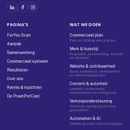
PAGINA'S
WAT WE DOEN
ForYou Scan
Commercieel plan
Plan en richting voor je groei
Aanpak
Merk & huisstijl
Samenwerking
Propositie, positionering, huisstijl
en identiteit
Commercieel systeem
Website & zichtbaarheid
Resultaten
Bouw, onderhoud, vindbaarheid
en slimme koppelingen
Over ons
Content & autoriteit
Kennis & inzichten
LinkedIn, social media,
nieuwsbrieven en vormgeving
De PraatPotCast
Verkoopondersteuning
Outreach, opvolging en meer
gesprekken
Automation & AI
Slimmer groeien met technologie