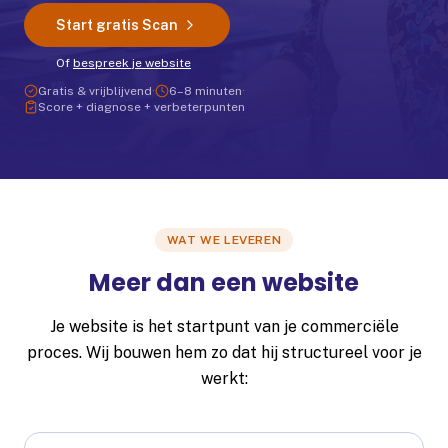
Start gratis Scan
Plan je gesprek
Of
bespreek je website
Gratis & vrijblijvend
·
6–8 minuten
·
Score + diagnose + verbeterpunten
WAT WE LEVEREN
Meer dan een website
Je website is het startpunt van je commerciële
proces. Wij bouwen hem zo dat hij structureel voor je
werkt: