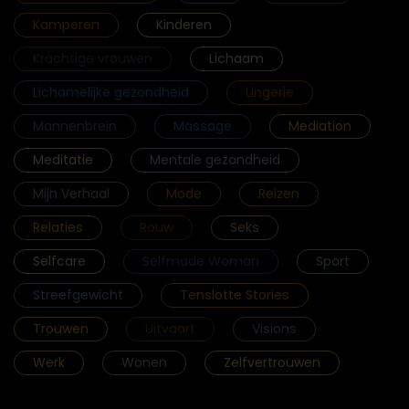
Kamperen
Kinderen
Krachtige vrouwen
Lichaam
Lichamelijke gezondheid
Lingerie
Mannenbrein
Massage
Mediation
Meditatie
Mentale gezondheid
Mijn Verhaal
Mode
Reizen
Relaties
Rouw
Seks
Selfcare
Selfmade Woman
Sport
Streefgewicht
Tenslotte Stories
Trouwen
Uitvaart
Visions
Werk
Wonen
Zelfvertrouwen