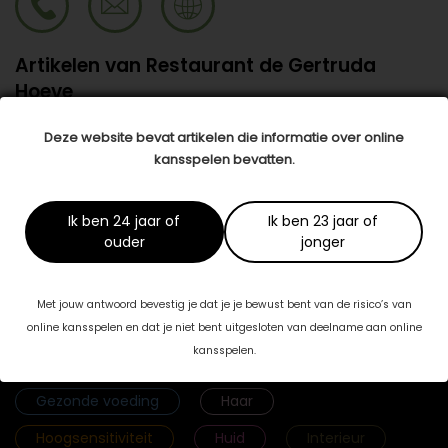
Artikelen van Restaurant de Gertruda
Hoeve
Deze website bevat artikelen die informatie over online
Ja, ik wil trouwen!
kansspelen bevatten.
Je loopt met je partner door het bos. Het
waait een beetje en de zon schijnt heerlijk.
Ineens zie je in de verte iets …
lees meer >
Ik ben 24 jaar of
Ik ben 23 jaar of
ouder
jonger
Met jouw antwoord bevestig je dat je je bewust bent van de risico’s van
Categorieën
online kansspelen en dat je niet bent uitgesloten van deelname aan online
kansspelen.
Fab & Famouz
Geld
Gezicht
Gezonde voeding
Haar
Hoogsensitiviteit
Huid
Interieur