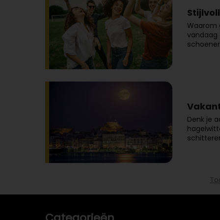
Stijlv
Waarom go
vandaag z
schoenen
Vakant
Denk je a
hagelwitt
schittere
To
Categorieën