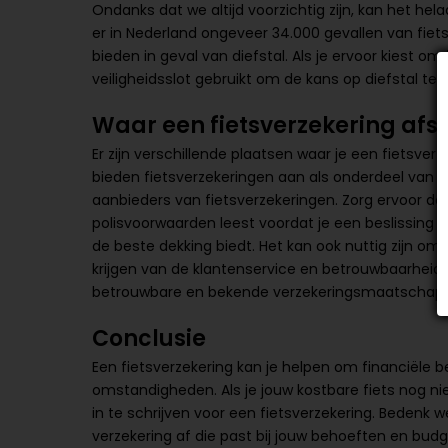
Ondanks dat we altijd voorzichtig zijn, kan het hel
er in Nederland ongeveer 34.000 gevallen van fiets
bieden in geval van diefstal. Als je ervoor kiest om 
veiligheidsslot gebruikt om de kans op diefstal te v
Waar een fietsverzekering afsl
Er zijn verschillende plaatsen waar je een fietsve
bieden fietsverzekeringen aan als onderdeel van 
aanbieders van fietsverzekeringen. Zorg ervoor dat
polisvoorwaarden leest voordat je een beslissing n
de beste dekking biedt. Het kan ook nuttig zijn o
krijgen van de klantenservice en betrouwbaarheid
betrouwbare en bekende verzekeringsmaatschappi
Conclusie
Een fietsverzekering kan je helpen om financiële
omstandigheden. Als je jouw kostbare fiets nog nie
in te schrijven voor een fietsverzekering. Bedenk we
verzekering af die past bij jouw behoeften en bud