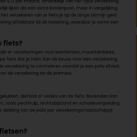
n €13 per maand, afhankelijk van het type verzekering
rlijk lijken als een extra kostenpost, maar in vergelijking
et verzekeren van je fiets je op de lange termijn geld
ering aftrekbaar bij de belasting, waardoor je soms een
 fiets?
 zijn er verzekeringen voor leenfietsen, mountainbikes,
pe fiets dat je hebt, kan de keuze voor een verzekering
 verzekering te controleren voordat je een polis afsluit,
d van de verzekering en de premies.
lukken, diefstal of verlies van de fiets. Bovendien kan
en, zoals pechhulp, rechtsbijstand en schadevergoeding
de dekking van de polis per verzekeringsmaatschappij
fietsen?