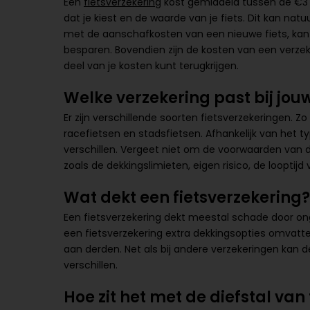
Een
fietsverzekering
kost gemiddeld tussen de €3 e
dat je kiest en de waarde van je fiets. Dit kan natuu
met de aanschafkosten van een nieuwe fiets, kan h
besparen. Bovendien zijn de kosten van een verzek
deel van je kosten kunt terugkrijgen.
Welke verzekering past bij jouw
Er zijn verschillende soorten fietsverzekeringen. Zo
racefietsen en stadsfietsen. Afhankelijk van het ty
verschillen. Vergeet niet om de voorwaarden van de
zoals de dekkingslimieten, eigen risico, de looptij
Wat dekt een fietsverzekering?
Een fietsverzekering dekt meestal schade door onge
een fietsverzekering extra dekkingsopties omvatt
aan derden. Net als bij andere verzekeringen kan 
verschillen.
Hoe zit het met de diefstal van 