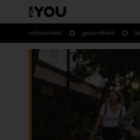
Doorgaan
naar
artikel
schoonheid
gezondheid
li