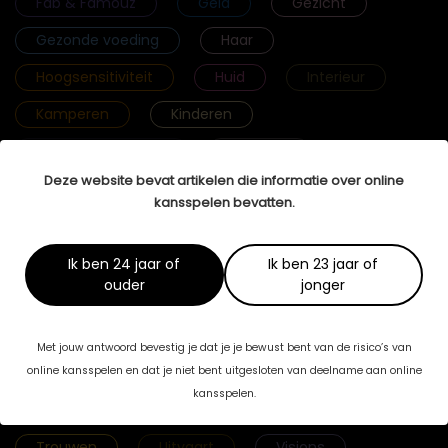
Fab & Famouz
Geld
Gezicht
Gezonde voeding
Haar
Hoogsensitiviteit
Huid
Interieur
Kamperen
Kinderen
Krachtige vrouwen
Lichaam
Deze website bevat artikelen die informatie over online
Lichamelijke gezondheid
Lingerie
kansspelen bevatten.
Mannenbrein
Massage
Mediation
Meditatie
Mentale gezondheid
Ik ben 24 jaar of
Ik ben 23 jaar of
ouder
jonger
Mijn Verhaal
Mode
Reizen
Relaties
Rouw
Seks
Met jouw antwoord bevestig je dat je je bewust bent van de risico’s van
Selfcare
Selfmade Woman
Sport
online kansspelen en dat je niet bent uitgesloten van deelname aan online
kansspelen.
Streefgewicht
Tenslotte Stories
Trouwen
Uitvaart
Visions