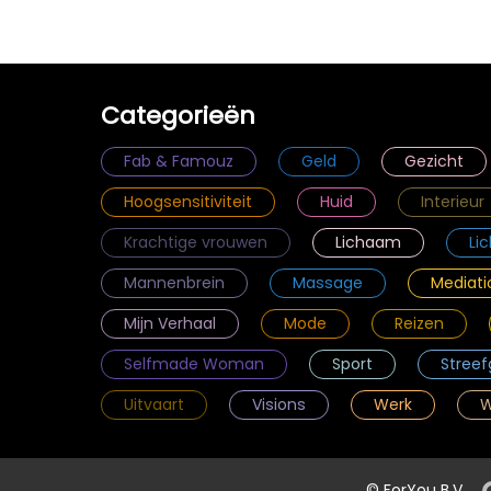
Categorieën
Fab & Famouz
Geld
Gezicht
Hoogsensitiviteit
Huid
Interieur
Krachtige vrouwen
Lichaam
Li
Mannenbrein
Massage
Mediati
Mijn Verhaal
Mode
Reizen
Selfmade Woman
Sport
Streef
Uitvaart
Visions
Werk
W
© ForYou B.V.