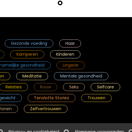
Gezonde voeding
Haar
Kamperen
Kinderen
chamelijke gezondheid
Lingerie
on
Meditatie
Mentale gezondheid
Relaties
Rouw
Seks
Selfcare
gewicht
Tenslotte Stories
Trouwen
onen
Zelfvertrouwen
Privacy- en cookiebeleid
Algemene voorwaarden