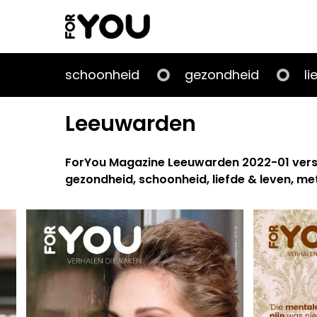
Doorgaan
naar
artikel
schoonheid
gezondheid
li
Leeuwarden
ForYou Magazine Leeuwarden 2022-01 versche
gezondheid, schoonheid, liefde & leven, m