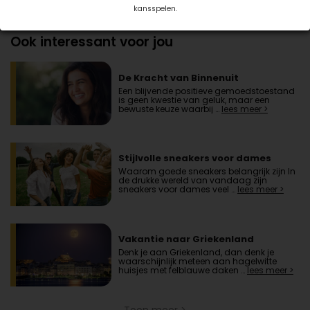
Deel dit artikel
kansspelen.
Ook interessant voor jou
De Kracht van Binnenuit
Een blijvende positieve gemoedstoestand
is geen kwestie van geluk, maar een
bewuste keuze waarbij …
lees meer >
Stijlvolle sneakers voor dames
Waarom goede sneakers belangrijk zijn In
de drukke wereld van vandaag zijn
sneakers voor dames veel …
lees meer >
Vakantie naar Griekenland
Denk je aan Griekenland, dan denk je
waarschijnlijk meteen aan hagelwitte
huisjes met felblauwe daken …
lees meer >