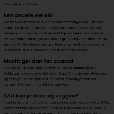
iets met je woorden.
Een andere wereld
We hebben het hierbij over ‘declaratief taalgebruik’. Dit is taal
waarmee je een daadwerkelijke verandering in de wereld
teweeg kan brengen. Dat gebeurt bijvoorbeeld wanneer de
trouwambtenaar tegen een stel zegt: ‘Hierbij verklaar ik u man
en vrouw’. Of wanneer een politicus uitspreekt dat de oorlog is
verklaard. Of dus wanneer je zegt: ‘ik neem ontslag’.
Machtiger dan het zwaard
Met een paar woorden zijn twee mensen plotseling een
echtpaar. Is een vredestijd beëindigd. Of dus je dienstverband
opgezegd. Ze zeggen wel: de pen is machtiger dan het
zwaard. Niet voor niets, blijkt maar weer.
Wat kun je dan nog zeggen?
Moet je daarom op je tellen passen en ieder woord wegen? Tja,
dat is natuurlijk niet aan mij. Maar wel opvallend is hoe vaak je
tegenwoordig uitspraken hoort als: ‘Je mag ook niets meer