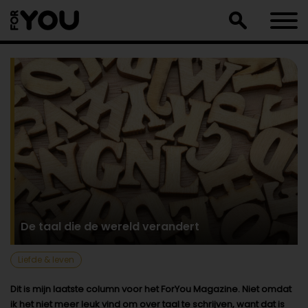
Doorgaan
naar
artikel
De taal die de wereld verandert
Liefde & leven
Dit is mijn laatste column voor het ForYou Magazine. Niet omdat
ik het niet meer leuk vind om over taal te schrijven, want dat is