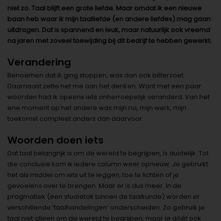
niet zo. Taal blijft een grote liefde. Maar omdat ik een nieuwe
baan heb waar ik mijn taalliefde (en andere liefdes) mag gaan
uitdragen. Dat is spannend en leuk, maar natuurlijk ook vreemd
na jaren met zoveel toewijding bij dit bedrijf te hebben gewerkt.
Verandering
Benoemen dat ik ging stoppen, was dan ook bitterzoet.
Daarnaast zette het me aan het denken. Want met een paar
woorden had ik opeens iets onherroepelijk veranderd. Van het
ene moment op het andere was mijn rol, mijn werk, mijn
toekomst compleet anders dan daarvoor.
Woorden doen iets
Dat taal belangrijk is om de wereld te begrijpen, is duidelijk. Tot
die conclusie kom ik iedere column weer opnieuw. Je gebruikt
het als middel om iets uit te leggen, toe te lichten of je
gevoelens over te brengen. Maar er is dus meer. In de
pragmatiek (een studietak binnen de taalkunde) worden er
verschillende ‘taalhandelingen’ onderscheiden. Zo gebruik je
taal niet alleen om de wereld te begrijpen, maar je dóét ook