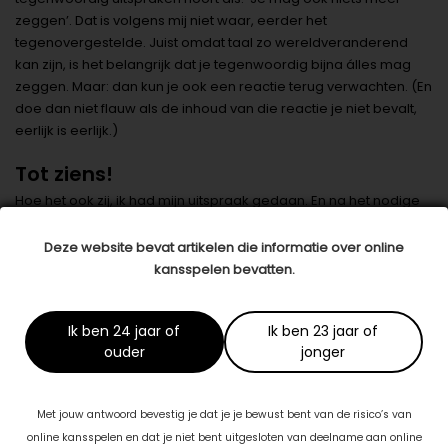
zeggen’. Dat is volgens mij niet waar, eerder het
tegenovergestelde. Juist omdat taal zo wereldveranderend
kan zijn, is het belangrijk dat je tegenwoordig bijna álles mag
zeggen. Maar: dan kun je ook een reactie terug verwachten. (En
doe dan niet flauw als de inhoud van die reactie je niet bevalt,
eerlijk is eerlijk.)
Tot ziens!
Hoe het ook zij, ik had mijn uitspraak gedaan. En na het nodige
papierwerk (weer taal!) was het dan officieel. Ik zwaai af. En dus
rest mij niets meer dan nog een paar korte uitspraken te doen
Deze website bevat artikelen die informatie over online
die behoren tot de taalhandeling ‘expressief taalgebruik’.
kansspelen bevatten.
Namelijk: bedankt voor het lezen van mijn columns. Bedankt aan
alle fijne collega’s voor de mooie en leerzame tijd en tot ziens!
Ik ben 24 jaar of
Ik ben 23 jaar of
(Dat betekent: tot we elkaar weer zien. Dus daarmee heb ik
ouder
jonger
alvast vastgesteld dat we elkaar heus nog wel weer eens zullen
zien. Handig, die taal.)
Datum: 20 december 2023
Met jouw antwoord bevestig je dat je je bewust bent van de risico’s van
online kansspelen en dat je niet bent uitgesloten van deelname aan online