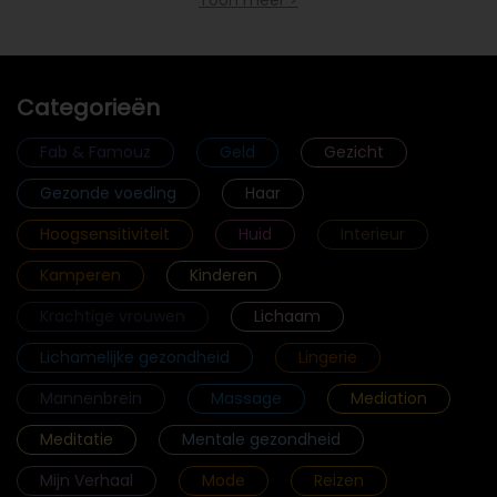
Toon meer >
Categorieën
Fab & Famouz
Geld
Gezicht
Gezonde voeding
Haar
Hoogsensitiviteit
Huid
Interieur
Kamperen
Kinderen
Krachtige vrouwen
Lichaam
Lichamelijke gezondheid
Lingerie
Mannenbrein
Massage
Mediation
Meditatie
Mentale gezondheid
Mijn Verhaal
Mode
Reizen