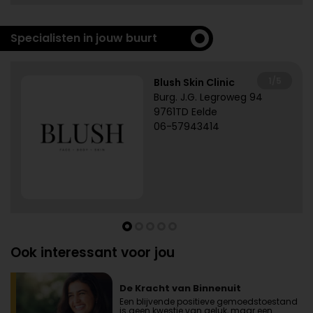
Specialisten in jouw buurt
1/5
Blush Skin Clinic
Burg. J.G. Legroweg 94
9761TD Eelde
06-57943414
Ook interessant voor jou
De Kracht van Binnenuit
Een blijvende positieve gemoedstoestand
is geen kwestie van geluk, maar een