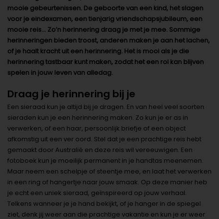
mooie gebeurtenissen. De geboorte van een kind, het slagen
voor je eindexamen, een tienjarig vriendschapsjubileum, een
mooie reis… Zo’n herinnering draag je met je mee. Sommige
herinneringen bieden troost, anderen maken je aan het lachen,
of je haalt kracht uit een herinnering. Het is mooi als je die
herinnering tastbaar kunt maken, zodat het een rol kan blijven
spelen in jouw leven van alledag.
Draag je herinnering bij je
Een sieraad kun je altijd bij je dragen. En van heel veel soorten
sieraden kun je een herinnering maken. Zo kun je er as in
verwerken, of een haar, persoonlijk briefje of een object
afkomstig uit een ver oord. Stel dat je een prachtige reis hebt
gemaakt door Australië en deze reis wil vereeuwigen. Een
fotoboek kun je moeilijk permanent in je handtas meenemen.
Maar neem een schelpje of steentje mee, en laat het verwerken
in een ring of hangertje naar jouw smaak. Op deze manier heb
je echt een uniek sieraad, geïnspireerd op jouw verhaal.
Telkens wanneer je je hand bekijkt, of je hanger in de spiegel
ziet, denk jij weer aan die prachtige vakantie en kun je er weer