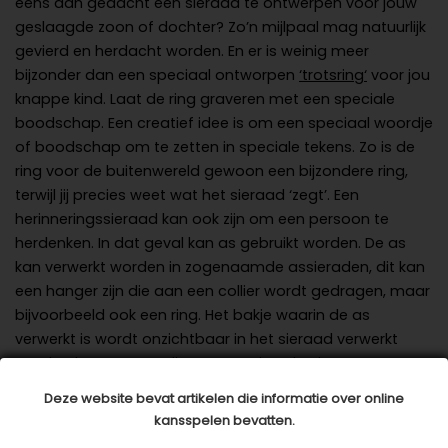
eens aan gedacht een sieraad te ontwerpen voor jouw
geslaagde zoon of dochter? Zo’n mijlpaal mag natuurlijk
gevierd en herdacht worden. En er is weinig meer
bijzonder dan een speciaal ontworpen
‘
trotsring
‘
voor jou
knappe kind. Laat de ring graveren met een speciale
boodschap. Een creatief idee is om een speciaal woordje
of boodschap om te zetten in speciale tekens. Zo is de
ring voor de buitenwereld gewoon een bijzondere ring,
terwijl jij precies weet wat het sieraad ‘zegt’. Een
herinneringssieraad kan ook zijn om een persoon te
herdenken. In dat geval kan as gebruikt worden. De as
kan verwerkt worden in zogenaamde
assieraden
, dit kan
een hanger zijn die aan een collier wordt gedragen, maar
bijvoorbeeld ook een ring. Het bakje waarin de as
verwerkt is wordt onzichtbaar in het sieraad verwerkt
mocht dat gewenst zijn. Deze assieraden kunnen van
nieuw materiaal, maar ook van een ouder sieraad
Deze website bevat artikelen die informatie over online
gemaakt worden.
kansspelen bevatten.