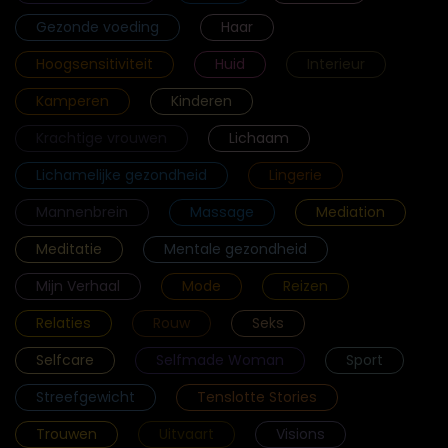
Gezonde voeding
Haar
Hoogsensitiviteit
Huid
Interieur
Kamperen
Kinderen
Krachtige vrouwen
Lichaam
Lichamelijke gezondheid
Lingerie
Mannenbrein
Massage
Mediation
Meditatie
Mentale gezondheid
Mijn Verhaal
Mode
Reizen
Relaties
Rouw
Seks
Selfcare
Selfmade Woman
Sport
Streefgewicht
Tenslotte Stories
Trouwen
Uitvaart
Visions