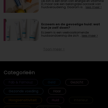
De zon is een bron van energie en vitamine
D, maar ook een belangrijke oorzaak van
huidveroudering. Daarom is …
lees meer >
Eczeem en de gevoelige huid: wat
kun je zelf doen?
Eczeem is een veelvoorkomende
huidaandoening die zich …
lees meer >
Toon meer >
Categorieën
Fab & Famouz
Geld
Gezicht
Gezonde voeding
Haar
Hoogsensitiviteit
Huid
Interieur