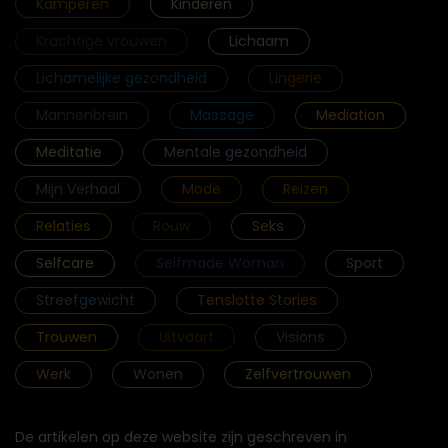
Kamperen
Kinderen
Krachtige vrouwen
Lichaam
Lichamelijke gezondheid
Lingerie
Mannenbrein
Massage
Mediation
Meditatie
Mentale gezondheid
Mijn Verhaal
Mode
Reizen
Relaties
Rouw
Seks
Selfcare
Selfmade Woman
Sport
Streefgewicht
Tenslotte Stories
Trouwen
Uitvaart
Visions
Werk
Wonen
Zelfvertrouwen
De artikelen op deze website zijn geschreven in