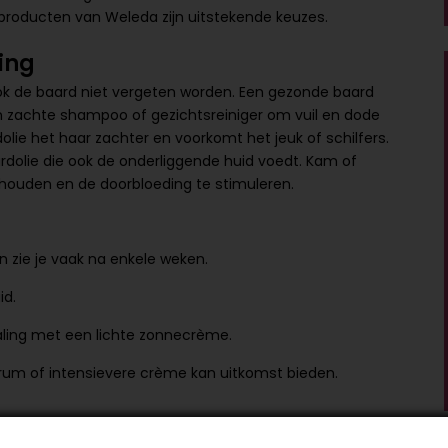
producten van Weleda zijn uitstekende keuzes.
ing
k de baard niet vergeten worden. Een gezonde baard
en zachte shampoo of gezichtsreiniger om vuil en dode
lie het haar zachter en voorkomt het jeuk of schilfers.
rdolie die ook de onderliggende huid voedt. Kam of
e houden en de doorbloeding te stimuleren.
n zie je vaak na enkele weken.
id.
aling met een lichte zonnecrème.
serum of intensievere crème kan uitkomst bieden.