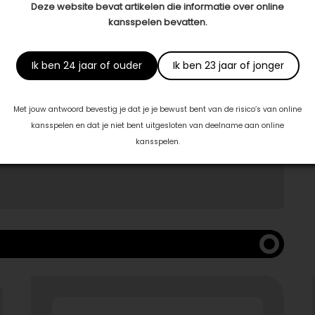
le baard draagt: met de natuurlijke verzorgingslijnen van
Deze website bevat artikelen die informatie over online
e, gezonde uitstraling. Wij
adviseren
je graag persoonlijk
kansspelen bevatten.
welke producten passen bij jouw huid en stijl en stap je
Ik ben 24 jaar of ouder
Ik ben 23 jaar of jonger
Met jouw antwoord bevestig je dat je je bewust bent van de risico’s van online
kansspelen en dat je niet bent uitgesloten van deelname aan online
kansspelen.
 met: