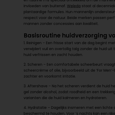
en taurine n is speciaal ontwikkeld om de mannen
invloeden van buitenaf.
Weleda
staat al decennia
plantaardige formules. Hun mannenlijn ondersteu
respect voor de natuur. Beide merken passen perfect
mannen zonder concessies aan kwaliteit.
Basisroutine huidverzorging v
1. Reinigen – Een frisse start van de dag begint me
verwijdert vuil en overtollig talg zonder de huid 
huid verfrissen en zacht houden.
2. Scheren – Een comfortabele scheerbeurt vraagt
scheercrème of olie, bijvoorbeeld uit de ‘For Men’
zachter en voorkomt irritatie.
3. Aftershave – Na het scheren verdient de huid h
gel zonder alcohol, zodat roodheid en een trekkeri
varianten die de huid kalmeren en hydrateren.
4. Hydratatie – Dagelijks insmeren met een lichte
beschermd te houden. Voor ’s nachts kan een rij