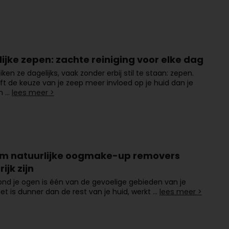
ijke zepen: zachte reiniging voor elke dag
ken ze dagelijks, vaak zonder erbij stil te staan: zepen.
t de keuze van je zeep meer invloed op je huid dan je
n …
lees meer >
 natuurlijke oogmake-up removers
ijk zijn
ond je ogen is één van de gevoelige gebieden van je
Het is dunner dan de rest van je huid, werkt …
lees meer >