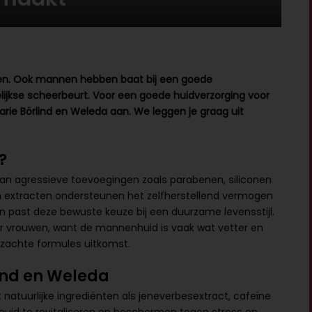
uwen. Ook mannen hebben baat bij een goede
elijkse scheerbeurt. Voor een goede huidverzorging voor
rie Börlind en Weleda aan. We leggen je graag uit
?
ij van agressieve toevoegingen zoals parabenen, siliconen
en extracten ondersteunen het zelfherstellend vermogen
 past deze bewuste keuze bij een duurzame levensstijl.
r vrouwen, want de mannenhuid is vaak wat vetter en
 zachte formules uitkomst.
ind en Weleda
natuurlijke ingrediënten als jeneverbesextract, cafeïne