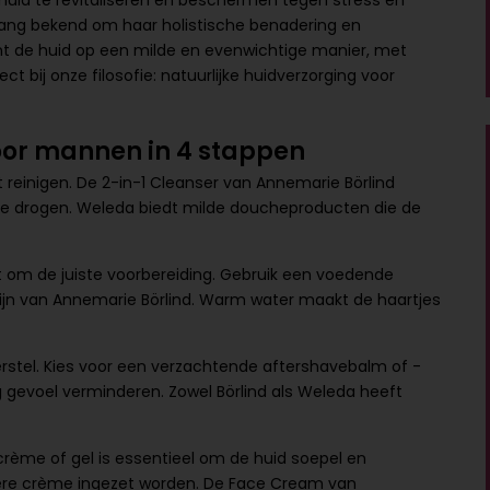
huid te revitaliseren en beschermen tegen stress en
lang bekend om haar holistische benadering en
nt de huid op een milde en evenwichtige manier, met
 bij onze filosofie: natuurlijke huidverzorging voor
oor mannen in 4 stappen
t reinigen. De 2-in-1 Cleanser van Annemarie Börlind
uit te drogen. Weleda biedt milde doucheproducten die de
 om de juiste voorbereiding. Gebruik een voedende
-lijn van Annemarie Börlind. Warm water maakt de haartjes
erstel. Kies voor een verzachtende aftershavebalm of -
g gevoel verminderen. Zowel Börlind als Weleda heeft
 crème of gel is essentieel om de huid soepel en
kere crème ingezet worden. De Face Cream van