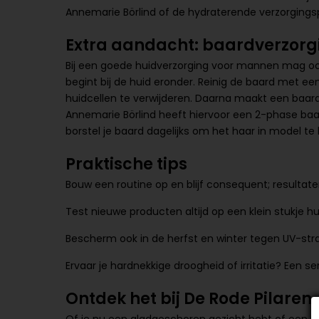
Annemarie Börlind of de hydraterende verzorgings
Extra aandacht: baardverzorg
Bij een goede huidverzorging voor mannen mag oo
begint bij de huid eronder. Reinig de baard met e
huidcellen te verwijderen. Daarna maakt een baardo
Annemarie Börlind heeft hiervoor een 2-phase baa
borstel je baard dagelijks om het haar in model t
Praktische tips
Bouw een routine op en blijf consequent; resultate
Test nieuwe producten altijd op een klein stukje hu
Bescherm ook in de herfst en winter tegen UV-str
Ervaar je hardnekkige droogheid of irritatie? Een 
Ontdek het bij De Rode Pilaren