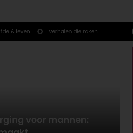
efde & leven
verhalen die raken
orging voor mannen:
 maakt