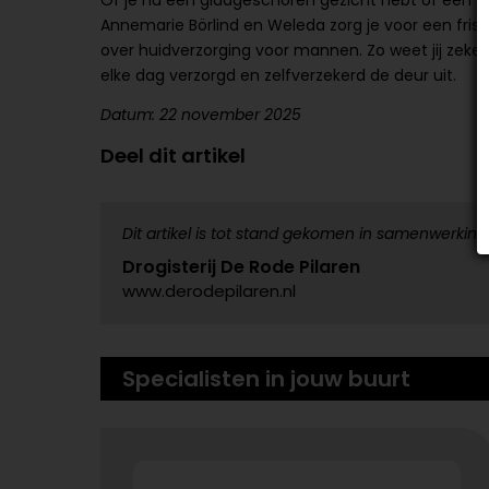
Of je nu een gladgeschoren gezicht hebt of een vol
Annemarie Börlind en Weleda zorg je voor een friss
over huidverzorging voor mannen. Zo weet jij zeker 
elke dag verzorgd en zelfverzekerd de deur uit.
Datum: 22 november 2025
Deel dit artikel
Dit artikel is tot stand gekomen in samenwerking
Drogisterij De Rode Pilaren
www.derodepilaren.nl
Specialisten in jouw buurt