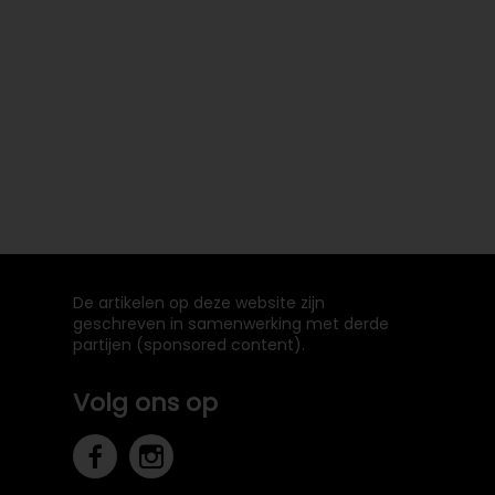
De artikelen op deze website zijn
geschreven in samenwerking met derde
partijen (sponsored content).
Volg ons op