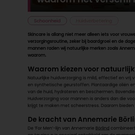
Schoonheid
Huidverbetering
Skincare is allang niet meer alleen iets voor vro
verzorgingsroutine, zeker bij baardgroei en de dag
mannen raden wij natuurlijke merken zoals Annema
waarom.
Waarom kiezen voor natuurlijk
Natuurlijke huidverzorging is mild, effectief en vr
en synthetische geurstoffen. Plantaardige oliën 
van de huid, hydrateren en beschermen. Bovendien
Huidverzorging voor mannen is anders dan die voo
krijgt te maken met scheerstress. Daarom bieden
De kracht van Annemarie Börl
De ‘For Men’-lijn van Annemarie
Börlind
combineert 