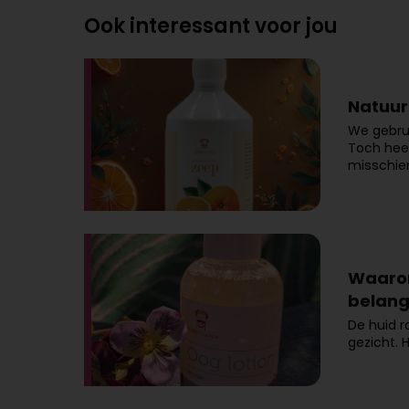
Ook interessant voor jou
Natuurl
We gebrui
Toch heef
misschie
Waarom
belangr
De huid r
gezicht. 