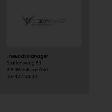
TheBodyManager
A
Stationsweg 83
Ke
1981BB Velsen-Zuid
15
06-42748933
06