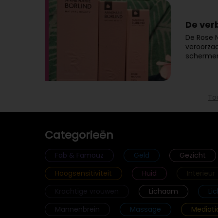
De ver
De Rose N
veroorzaa
schermen 
To
Categorieën
Fab & Famouz
Geld
Gezicht
Hoogsensitiviteit
Huid
Interieur
Krachtige vrouwen
Lichaam
Li
Mannenbrein
Massage
Mediati