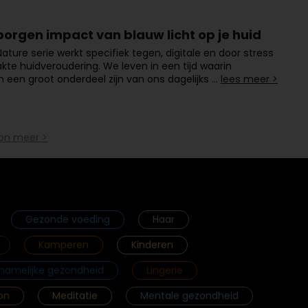
borgen impact van blauw licht op je huid
ature serie werkt specifiek tegen, digitale en door stress
kte huidveroudering. We leven in een tijd waarin
een groot onderdeel zijn van ons dagelijks …
lees meer >
on meer >
Gezonde voeding
Haar
Kamperen
Kinderen
chamelijke gezondheid
Lingerie
on
Meditatie
Mentale gezondheid