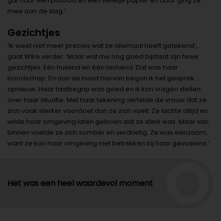
gaf haar een potlood en een velletje papier en daar ging ze
mee aan de slag.’
Gezichtjes
‘Ik weet niet meer precies wat ze allemaal heeft getekend’,
gaat Wike verder. ‘Maar wat me nog goed bijstaat zijn twee
gezichtjes. Eén huilend en één lachend. Dat was haar
boodschap. En aan de hand hiervan begon ik het gesprek
opnieuw. Haar taalbegrip was goed en ik kon vragen stellen
over haar situatie. Met haar tekening vertelde de vrouw dat ze
zich vaak sterker voordoet dan ze zich voelt. Ze lachte altijd en
wilde haar omgeving laten geloven dat ze sterk was. Maar van
binnen voelde ze zich somber en verdrietig. Ze was eenzaam,
want ze kon haar omgeving niet betrekken bij haar gevoelens.’
Het was een heel waardevol moment