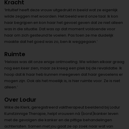
Kracht
‘Intuïtief heeft deze vrouw uitgedrukt in beeld wat ze eigenlijk
wilde zeggen met woorden. Het beeld werd onze taal. Ik kon
haar begrijpen en kon haar het gevoel geven dat ze niet alleen
was in die situatie. Dat was op dat moment voldoende voor
haar om zich gesteund te voelen. Pas toen ze me duidelijk
maakte dat het goed was zo, ben ik weggegaan.’
Ruimte
‘Helaas was dit onze enige ontmoeting. We wilden elkaar graag
nog een keer zien, maar ze kreeg een plek bij de revalidatie. Ik
hoop dat ik haar heb kunnen meegeven dat haar gevoelens er
mogen zijn. Ook als het moeilijk is, is hier ruimte voor. Ze is niet
alleen.’
Over Lodur
Wike de Klerk, geregistreerd vaktherapeut beeldend bij Lodur
Kunstzinnige Therapie, helpt vrouwen ná (borst)kanker leven
met de gevolgen die kanker en de pittige behandelingen
achterlaten. Samen met jou gaat ze op zoek naar wat van