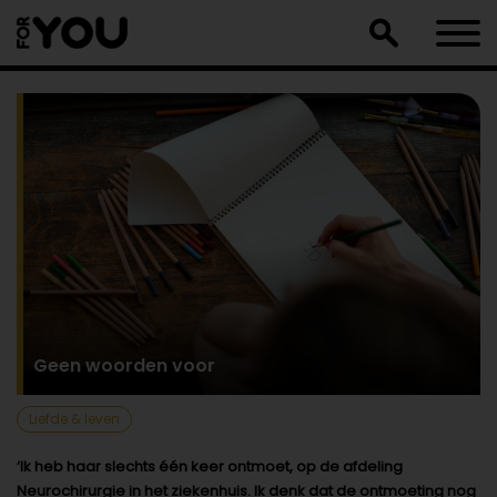
Doorgaan
naar
artikel
Geen woorden voor
Liefde & leven
‘Ik heb haar slechts één keer ontmoet, op de afdeling
Neurochirurgie in het ziekenhuis. Ik denk dat de ontmoeting nog