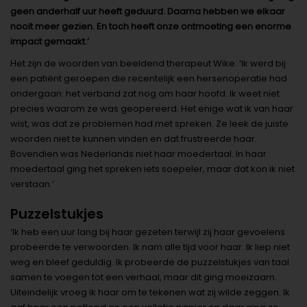
geen anderhalf uur heeft geduurd. Daarna hebben we elkaar
nooit meer gezien. En toch heeft onze ontmoeting een enorme
impact gemaakt.’
Het zijn de woorden van beeldend therapeut Wike. ‘Ik werd bij
een patiënt geroepen die recentelijk een hersenoperatie had
ondergaan: het verband zat nog om haar hoofd. Ik weet niet
precies waarom ze was geopereerd. Het enige wat ik van haar
wist, was dat ze problemen had met spreken. Ze leek de juiste
woorden niet te kunnen vinden en dat frustreerde haar.
Bovendien was Nederlands niet haar moedertaal. In haar
moedertaal ging het spreken iets soepeler, maar dat kon ik niet
verstaan.’
Puzzelstukjes
‘Ik heb een uur lang bij haar gezeten terwijl zij haar gevoelens
probeerde te verwoorden. Ik nam alle tijd voor haar. Ik liep niet
weg en bleef geduldig. Ik probeerde de puzzelstukjes van taal
samen te voegen tot een verhaal, maar dit ging moeizaam.
Uiteindelijk vroeg ik haar om te tekenen wat zij wilde zeggen. Ik