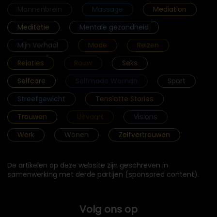
Mannenbrein
Massage
Mediation
Meditatie
Mentale gezondheid
Mijn Verhaal
Mode
Reizen
Relaties
Rouw
Seks
Selfcare
Selfmade Woman
Sport
Streefgewicht
Tenslotte Stories
Trouwen
Uitvaart
Visions
Werk
Wonen
Zelfvertrouwen
De artikelen op deze website zijn geschreven in
samenwerking met derde partijen (sponsored content).
Volg ons op