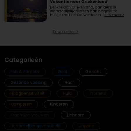
Vakantie naar Griekenland
Denk je aan Griekenland, dan denk je
waarschijnlijk meteen aan hagelwitte
huisjes met felblauwe daken …
lees meer >
Toon meer >
Categorieën
Fab & Famouz
Geld
Gezicht
Gezonde voeding
Haar
Hoogsensitiviteit
Huid
Interieur
Kamperen
Kinderen
Krachtige vrouwen
Lichaam
Lichamelijke gezondheid
Lingerie