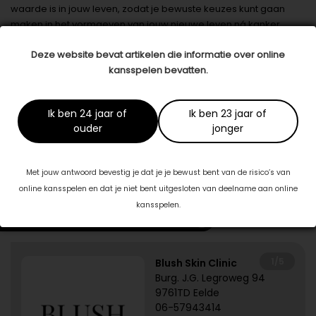
waarde is in jouw leven, zodat je bewuste keuzes kunt gaan
maken in het vormgeven van jouw nieuwe leven ná kanker.
Datum: 13 februari 2023
Deze website bevat artikelen die informatie over online
kansspelen bevatten.
Deel dit artikel
Ik ben 24 jaar of
Ik ben 23 jaar of
ouder
jonger
Dit artikel is tot stand gekomen in samenwerking met:
Lodur Kunstzinnige Therapie
lodur.nl
Met jouw antwoord bevestig je dat je je bewust bent van de risico’s van
online kansspelen en dat je niet bent uitgesloten van deelname aan online
kansspelen.
Specialisten in jouw buurt
1/5
Blush Skin Clinic
Burg. J.G. Legroweg 94
9761TD Eelde
06-57943414