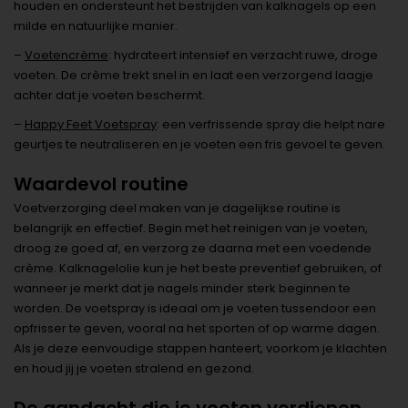
houden en ondersteunt het bestrijden van kalknagels op een
milde en natuurlijke manier.
–
Voetencrème
: hydrateert intensief en verzacht ruwe, droge
voeten. De crème trekt snel in en laat een verzorgend laagje
achter dat je voeten beschermt.
–
Happy Feet Voetspray
: een verfrissende spray die helpt nare
geurtjes te neutraliseren en je voeten een fris gevoel te geven.
Waardevol routine
Voetverzorging deel maken van je dagelijkse routine is
belangrijk en effectief. Begin met het reinigen van je voeten,
droog ze goed af, en verzorg ze daarna met een voedende
crème. Kalknagelolie kun je het beste preventief gebruiken, of
wanneer je merkt dat je nagels minder sterk beginnen te
worden. De voetspray is ideaal om je voeten tussendoor een
opfrisser te geven, vooral na het sporten of op warme dagen.
Als je deze eenvoudige stappen hanteert, voorkom je klachten
en houd jij je voeten stralend en gezond.