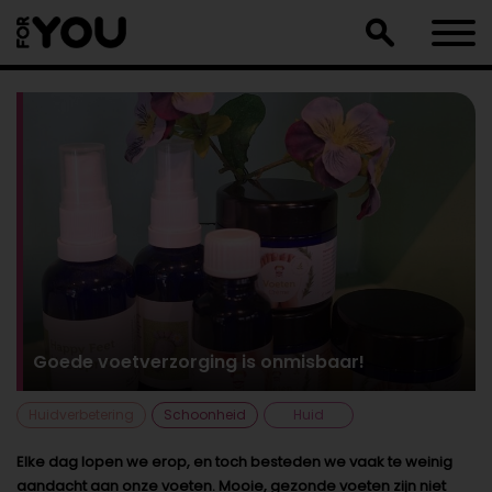
Doorgaan
naar
artikel
Goede voetverzorging is onmisbaar!
Huidverbetering
Schoonheid
Huid
Elke dag lopen we erop, en toch besteden we vaak te weinig
aandacht aan onze voeten. Mooie, gezonde voeten zijn niet