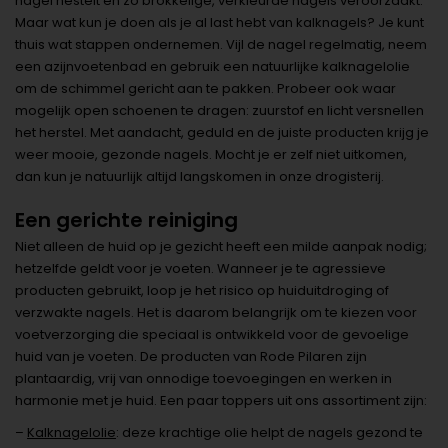
nagel nestelt en zo brokkelige, verkleurde nagels veroorzaakt.
Maar wat kun je doen als je al last hebt van kalknagels? Je kunt
thuis wat stappen ondernemen. Vijl de nagel regelmatig, neem
een azijnvoetenbad en gebruik een natuurlijke kalknagelolie
om de schimmel gericht aan te pakken. Probeer ook waar
mogelijk open schoenen te dragen: zuurstof en licht versnellen
het herstel. Met aandacht, geduld en de juiste producten krijg je
weer mooie, gezonde nagels. Mocht je er zelf niet uitkomen,
dan kun je natuurlijk altijd langskomen in onze drogisterij.
Een gerichte reiniging
Niet alleen de huid op je gezicht heeft een milde aanpak nodig;
hetzelfde geldt voor je voeten. Wanneer je te agressieve
producten gebruikt, loop je het risico op huiduitdroging of
verzwakte nagels. Het is daarom belangrijk om te kiezen voor
voetverzorging die speciaal is ontwikkeld voor de gevoelige
huid van je voeten. De producten van Rode Pilaren zijn
plantaardig, vrij van onnodige toevoegingen en werken in
harmonie met je huid. Een paar toppers uit ons assortiment zijn:
–
Kalknagelolie
: deze krachtige olie helpt de nagels gezond te