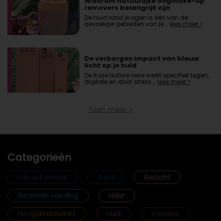
Waarom natuurlijke oogmake-up
removers belangrijk zijn
De huid rond je ogen is één van de
gevoelige gebieden van je …
lees meer >
De verborgen impact van blauw
licht op je huid
De Rose Nature serie werkt specifiek tegen,
digitale en door stress …
lees meer >
Toon meer >
Categorieën
Fab & Famouz
Geld
Gezicht
Gezonde voeding
Haar
Hoogsensitiviteit
Huid
Interieur