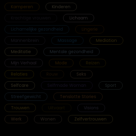
Kamperen
Kinderen
Krachtige vrouwen
Lichaam
Lichamelijke gezondheid
Lingerie
Mannenbrein
Massage
Mediation
Meditatie
Mentale gezondheid
Mijn Verhaal
Mode
Reizen
Relaties
Rouw
Seks
Selfcare
Selfmade Woman
Sport
Streefgewicht
Tenslotte Stories
Trouwen
Uitvaart
Visions
Werk
Wonen
Zelfvertrouwen