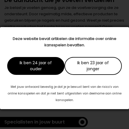
De aandacht die je voeten verdienen
Je belast je voeten genoeg, gun ze de voetverzorging die ze
ondersteunt. Door regelmatig milde, effectieve producten te
gebruiken blijven je nagels en huid gezond. Weet je niet precies
welke producten het beste bij jouw voeten passen? Geen
probleem, kom langs in onze drogisterij of neem
contact
met
Deze website bevat artikelen die informatie over online
ons op. We geven je graag advies, zodat jij met plezier op blote
kansspelen bevatten.
voeten kunt lopen!
Datum: 18 juli 2025
Ik ben 24 jaar of
Ik ben 23 jaar of
Deel dit artikel
ouder
jonger
Dit artikel is tot stand gekomen in samenwerking met:
Met jouw antwoord bevestig je dat je je bewust bent van de risico’s van
Drogisterij De Rode Pilaren
online kansspelen en dat je niet bent uitgesloten van deelname aan online
www.derodepilaren.nl
kansspelen.
Specialisten in jouw buurt