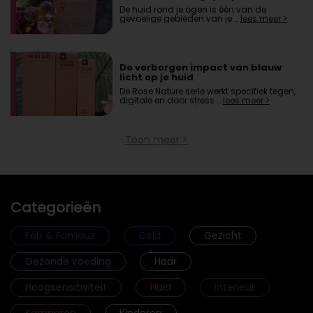
De huid rond je ogen is één van de
gevoelige gebieden van je …
lees meer >
De verborgen impact van blauw
licht op je huid
De Rose Nature serie werkt specifiek tegen,
digitale en door stress …
lees meer >
Toon meer >
Categorieën
Fab & Famouz
Geld
Gezicht
Gezonde voeding
Haar
Hoogsensitiviteit
Huid
Interieur
Kamperen
Kinderen