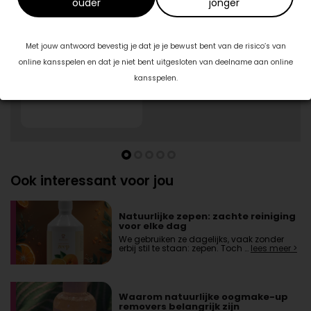
ouder
jonger
1/5
Blush Skin Clinic
Burg. J.G. Legroweg 94
9761TD Eelde
Met jouw antwoord bevestig je dat je je bewust bent van de risico’s van
06-57943414
online kansspelen en dat je niet bent uitgesloten van deelname aan online
kansspelen.
Ook interessant voor jou
Natuurlijke zepen: zachte reiniging
voor elke dag
We gebruiken ze dagelijks, vaak zonder
erbij stil te staan: zepen. Toch …
lees meer >
Waarom natuurlijke oogmake-up
removers belangrijk zijn