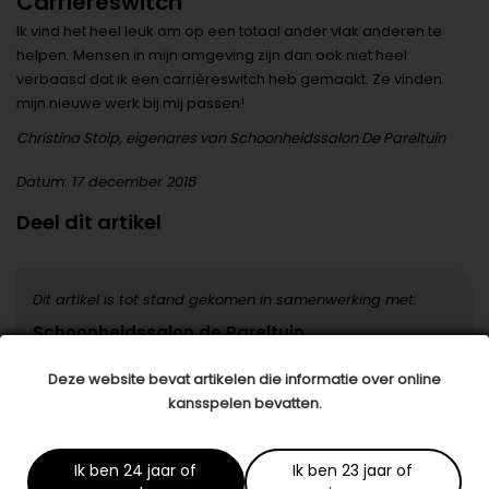
Carrièreswitch
Ik vind het heel leuk om op een totaal ander vlak anderen te
helpen. Mensen in mijn omgeving zijn dan ook niet heel
verbaasd dat ik een carrièreswitch heb gemaakt. Ze vinden
mijn nieuwe werk bij mij passen!
Christina Stolp, eigenares van Schoonheidssalon De Pareltuin
Datum: 17 december 2018
Deel dit artikel
Dit artikel is tot stand gekomen in samenwerking met:
Schoonheidssalon de Pareltuin
www.depareltuin.nl
Deze website bevat artikelen die informatie over online
kansspelen bevatten.
Specialisten in jouw buurt
Ik ben 24 jaar of
Ik ben 23 jaar of