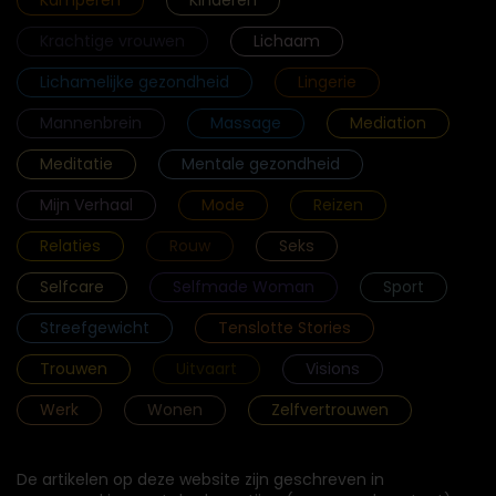
Krachtige vrouwen
Lichaam
Lichamelijke gezondheid
Lingerie
Mannenbrein
Massage
Mediation
Meditatie
Mentale gezondheid
Mijn Verhaal
Mode
Reizen
Relaties
Rouw
Seks
Selfcare
Selfmade Woman
Sport
Streefgewicht
Tenslotte Stories
Trouwen
Uitvaart
Visions
Werk
Wonen
Zelfvertrouwen
De artikelen op deze website zijn geschreven in