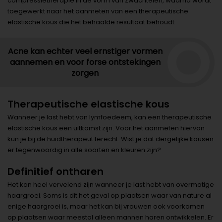
compressietherapie in de vorm van zwachtelen, waarna wordt
toegewerkt naar het aanmeten van een therapeutische
elastische kous die het behaalde resultaat behoudt.
Acne kan echter veel ernstiger vormen
aannemen en voor forse ontstekingen
zorgen
Therapeutische elastische kous
Wanneer je last hebt van lymfoedeem, kan een therapeutische
elastische kous een uitkomst zijn. Voor het aanmeten hiervan
kun je bij de huidtherapeut terecht. Wist je dat dergelijke kousen
er tegenwoordig in alle soorten en kleuren zijn?
Definitief ontharen
Het kan heel vervelend zijn wanneer je last hebt van overmatige
haargroei. Soms is dit het geval op plaatsen waar van nature al
enige haargroei is, maar het kan bij vrouwen ook voorkomen
op plaatsen waar meestal alleen mannen haren ontwikkelen. Er