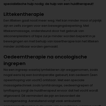
specialistische hulp nodig: de hulp van een huidtherapeut!
Littekentherapie
Een litteken gaat nooit meer weg. Het kan minder mooi of pijnlijk
zijn en zelfs zorgen voor een bewegingsbeperking. Met
littekenmassage, ondersteund door het gebruik van
siliconenpleisters of tape zul je minder worden beperkt in je
bewegingen en met behulp van lasertherapie kan het litteken
minder zichtbaar worden gemaakt.
Oedeemtherapie na oncologische
ingrepen
Na een ingreep waarbij lymfeklieren zijn weggenomen, zoals
nogal eens bij een borstoperatie gebeurt, kan oedeem (een
opeenhoping van vocht) ontstaan. Met een speciale
massagetechniek zoals lymfdrainage, oedeemgrepen of
lymftaping zorgt de huidtherapeut ervoor dat het vocht wordt
afgevoerd. Dit vermindert de pijn en bevordert de
wondgenezing. Aansluitend volgt vaak ambulante