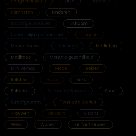
Hoogsensitiviteit
Huid
Interieur
Kamperen
Kinderen
Krachtige vrouwen
Lichaam
Lichamelijke gezondheid
Lingerie
Mannenbrein
Massage
Mediation
Meditatie
Mentale gezondheid
Mijn Verhaal
Mode
Reizen
Relaties
Rouw
Seks
Selfcare
Selfmade Woman
Sport
Streefgewicht
Tenslotte Stories
Trouwen
Uitvaart
Visions
Werk
Wonen
Zelfvertrouwen