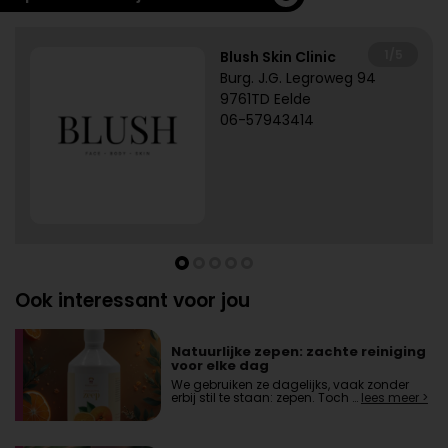
1/5
Blush Skin Clinic
Burg. J.G. Legroweg 94
9761TD Eelde
06-57943414
Ook interessant voor jou
Natuurlijke zepen: zachte reiniging
voor elke dag
We gebruiken ze dagelijks, vaak zonder
erbij stil te staan: zepen. Toch …
lees meer >