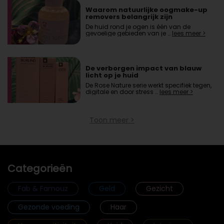
Waarom natuurlijke oogmake-up
removers belangrijk zijn
De huid rond je ogen is één van de
gevoelige gebieden van je …
lees meer >
De verborgen impact van blauw
licht op je huid
De Rose Nature serie werkt specifiek tegen,
digitale en door stress …
lees meer >
Toon meer >
Categorieën
Fab & Famouz
Geld
Gezicht
Gezonde voeding
Haar