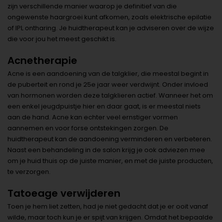
zijn verschillende manier waarop je definitief van die
ongewenste haargroei kunt afkomen, zoals elektrische epilatie
of IPL ontharing. Je huidtherapeut kan je adviseren over de wijze
die voor jou het meest geschikt is.
Acnetherapie
Acne is een aandoening van de talgklier, die meestal begint in
de puberteit en rond je 25e jaar weer verdwijnt. Onder invloed
van hormonen worden deze talgklieren actief. Wanneer het om
een enkel jeugdpuistje hier en daar gaat, is er meestal niets
aan de hand. Acne kan echter veel ernstiger vormen
aannemen en voor forse ontstekingen zorgen. De
huidtherapeut kan de aandoening verminderen en verbeteren.
Naast een behandeling in de salon krijg je ook adviezen mee
om je huid thuis op de juiste manier, en met de juiste producten,
te verzorgen.
Tatoeage verwijderen
Toen je hem liet zetten, had je niet gedacht dat je er ooit vanaf
wilde, maar toch kun je er spijt van krijgen. Omdat het bepaalde