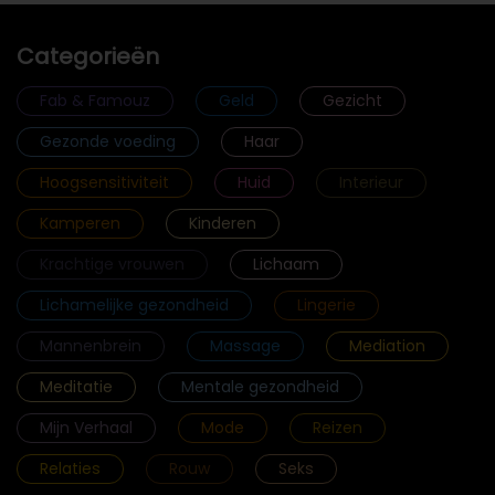
Categorieën
Fab & Famouz
Geld
Gezicht
Gezonde voeding
Haar
Hoogsensitiviteit
Huid
Interieur
Kamperen
Kinderen
Krachtige vrouwen
Lichaam
Lichamelijke gezondheid
Lingerie
Mannenbrein
Massage
Mediation
Meditatie
Mentale gezondheid
Mijn Verhaal
Mode
Reizen
Relaties
Rouw
Seks