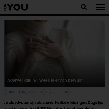
Doorgaan
naar
artikel
Aderverkalking: wees je ervan bewust
Lichamelijke gezondheid
Gezondheid
Je bloedvaten zijn als sterke, flexibele leidingen. Dagelijks
raast er meer dan 6.000 liter bloed doorheen. Het is