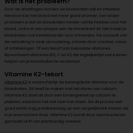
Wat is het probleem?
Door de afzettingen worden de bloedvaten stijf en inflexibel.
Hierdoor kan het bloed niet meer goed stromen. Een ander
probleem is dat de bloedvaten minder ruimte hebben voor het
bloed, zodra er een plaque aan de binnenkant zit. Het maakt je
bloedvaten ook kwetsbaarder voor scheurtjes. De oorzaak van
de verkalking is vaak veroudering, schade door voedsel, roken
of ontstekingen. Of een tekort aan bepaalde vitamines.
Bijvoorbeeld vitamines B12, C en K2 die tegelijkertijd ook kunnen
helpen om je bloedvaten te versterken.
Vitamine K2-tekort
Vitamine K2
is waarschijnlijk de belangrijkste vitamine voor de
bloedvaten. Dit heeft te maken met het sturen van calcium.
Vitamine K2 doet dit door een bindingseiwit op calcium te
plakken, waardoor het niet neer kan slaan. Als dit proces niet
goed werkt, krijg je kalkaanslag op een vergelijkbare manier als
in je wasmachine thuis. Vitamine K2 wordt door darmbacteriën
gemaakt uit K1 van plantaardig voedsel.