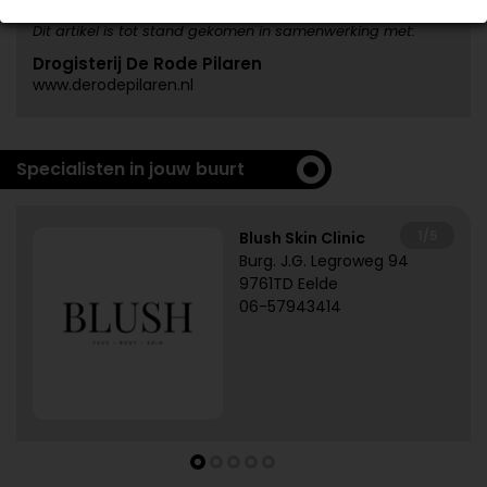
Dit artikel is tot stand gekomen in samenwerking met:
Drogisterij De Rode Pilaren
www.derodepilaren.nl
Specialisten in jouw buurt
1/5
Blush Skin Clinic
Burg. J.G. Legroweg 94
9761TD Eelde
06-57943414