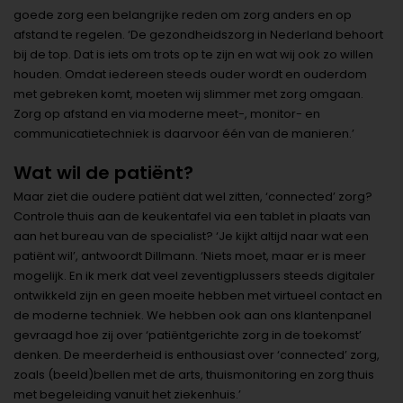
goede zorg een belangrijke reden om zorg anders en op
afstand te regelen. ‘De gezondheidszorg in Nederland behoort
bij de top. Dat is iets om trots op te zijn en wat wij ook zo willen
houden. Omdat iedereen steeds ouder wordt en ouderdom
met gebreken komt, moeten wij slimmer met zorg omgaan.
Zorg op afstand en via moderne meet-, monitor- en
communicatietechniek is daarvoor één van de manieren.’
Wat wil de patiënt?
Maar ziet die oudere patiënt dat wel zitten, ‘connected’ zorg?
Controle thuis aan de keukentafel via een tablet in plaats van
aan het bureau van de specialist? ‘Je kijkt altijd naar wat een
patiënt wil’, antwoordt Dillmann. ‘Niets moet, maar er is meer
mogelijk. En ik merk dat veel zeventigplussers steeds digitaler
ontwikkeld zijn en geen moeite hebben met virtueel contact en
de moderne techniek. We hebben ook aan ons klantenpanel
gevraagd hoe zij over ‘patiëntgerichte zorg in de toekomst’
denken. De meerderheid is enthousiast over ‘connected’ zorg,
zoals (beeld)bellen met de arts, thuismonitoring en zorg thuis
met begeleiding vanuit het ziekenhuis.’