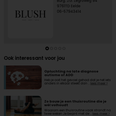
Burg. J.G. Legroweg 94
9761TD Eelde
06-57943414
Ook interessant voor jou
Opluchting na late diagnose
autisme of ADD
Heb je ooit het gevoel gehad dat je net iets
anders in elkaar steekt dan …
lees meer >
Zo bouw je een thuisroutine die je
wél volhoudt
Waarom een thuisroutine vaak strandt na
twee weken Je begint met de …
lees meer >