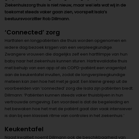
Ziekenhuiszorg thuis is niet nieuw, maar wel iets wat wij in de
toekomst steeds vaker gaan zien, voorspelt Isala’s
bestuursvoorzitter Rob Dillmann.
‘Connected’ zorg
Hartfalen en longpatiënten die thuis worden opgenomen en
iedere dag bezoek krijgen van een verpleegkundige.
Zwangere vrouwen die dagelijks zelf een hartfilmpje van hun
baby naar het ziekenhuis kunnen sturen. Hartrevalidatie thuis
met behulp van een app of als COPD-patiënt een vragenlijst
aan de keukentafel invullen, zodat de longverpleegkundige
meteen kan zien hoe het met je gaat. Een kleine greep uit de
voorbeelden van ‘connected’ zorg die Isala zijn patiënten biedt.
Dillmann: ‘Patiënten kunnen steeds vaker thuisblijven in hun
vertrouwde omgeving. Een voordeel is dat de begeleiding en
het bewaken hoe het met de patiënt gaat dan vaak intensiever
is dan bij een klassiek ritme van controles in het ziekenhuis.’
Keukentafel
Naast kwaliteit noemt Dillmann ook de beschikbaarheid van