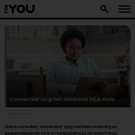
Doorgaan
naar
artikel
‘Connected’ zorg: het ziekenhuis bij je thuis
Gezondheid
Online consulten, ‘connected’ zorg met telemonitoring en
gespecialiseerde zorg en begeleiding bij de patiënt thuis.