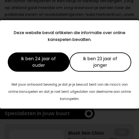
een tumor verwijderen of een heup of hartklep vervangen. Zorg
op afstand gaat meestal om zorg waarvoor je eerder naar de
polikliniek kwam of revalidatietrajecten. Isala Hartcentrum, uniek
in Nederland, heeft overigens al jarenlang ervaring met het thuis
opnemen van patiënten met hartfalen.’
Deze website bevat artikelen die informatie over online
kansspelen bevatten.
Datum: 27 maart 2019
Deel dit artikel
Ik ben 24 jaar of
Ik ben 23 jaar of
ouder
jonger
Dit artikel is tot stand gekomen in samenwerking met:
Isala
Met jouw antwoord bevestig je dat je je bewust bent van de risico’s van
www.isala.nl
online kansspelen en dat je niet bent uitgesloten van deelname aan online
kansspelen.
Specialisten in jouw buurt
1/5
Blush Skin Clinic