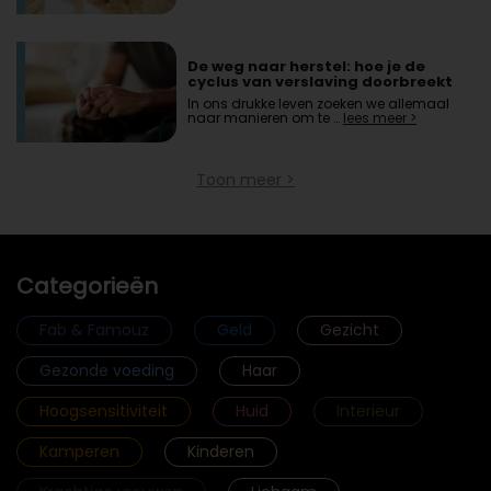
De weg naar herstel: hoe je de
cyclus van verslaving doorbreekt
In ons drukke leven zoeken we allemaal
naar manieren om te …
lees meer >
Toon meer >
Categorieën
Fab & Famouz
Geld
Gezicht
Gezonde voeding
Haar
Hoogsensitiviteit
Huid
Interieur
Kamperen
Kinderen