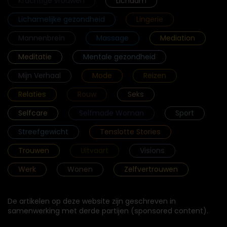
Krachtige vrouwen
Lichaam
Lichamelijke gezondheid
Lingerie
Mannenbrein
Massage
Mediation
Meditatie
Mentale gezondheid
Mijn Verhaal
Mode
Reizen
Relaties
Rouw
Seks
Selfcare
Selfmade Woman
Sport
Streefgewicht
Tenslotte Stories
Trouwen
Uitvaart
Visions
Werk
Wonen
Zelfvertrouwen
De artikelen op deze website zijn geschreven in
samenwerking met derde partijen (sponsored content).