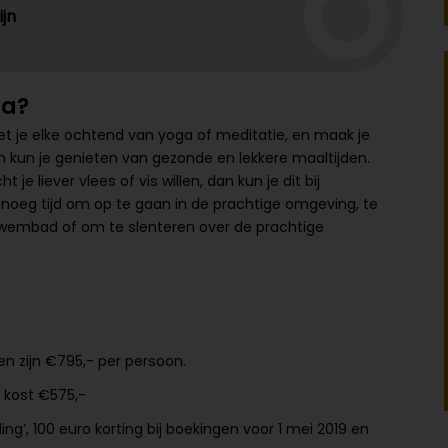
ijn
ma?
t je elke ochtend van yoga of meditatie, en maak je
n kun je genieten van gezonde en lekkere maaltijden.
 je liever vlees of vis willen, dan kun je dit bij
enoeg tijd om op te gaan in de prachtige omgeving, te
zwembad of om te slenteren over de prachtige
n zijn €795,- per persoon.
 kost €575,-
ng’, 100 euro korting bij boekingen voor 1 mei 2019 en