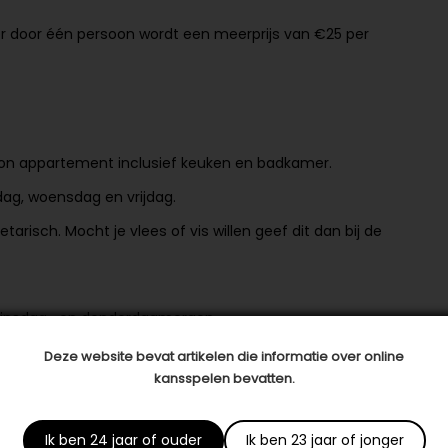
r door één persoon wordt een meerprijs van €25 per
on appartement inclusief keuken en badkamer.
sdag, woensdag en vrijdag.
getarisch. Mocht je vlees of vis willen geef dit dan bij de
p dinsdag- en donderdagmorgen
hankelijk van het weer)
Deze website bevat artikelen die informatie over online
kansspelen bevatten.
Ik ben 24 jaar of ouder
Ik ben 23 jaar of jonger