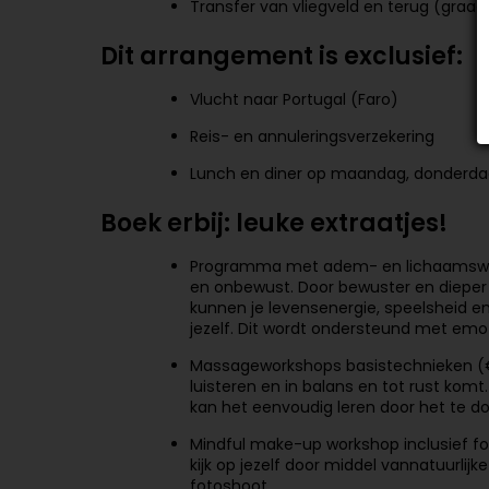
Transfer van vliegveld en terug (graag
Dit arrangement is exclusief:
Vlucht naar Portugal (Faro)
Reis- en annuleringsverzekering
Lunch en diner op maandag, donderd
Boek erbij: leuke extraatjes!
Programma met adem- en lichaamswer
en onbewust. Door bewuster en dieper 
kunnen je levensenergie, speelsheid en 
jezelf. Dit wordt ondersteund met emot
Massageworkshops basistechnieken (€ 7
luisteren en in balans en tot rust ko
kan het eenvoudig leren door het te d
Mindful make-up workshop inclusief fot
kijk op jezelf door middel vannatuurlij
fotoshoot.