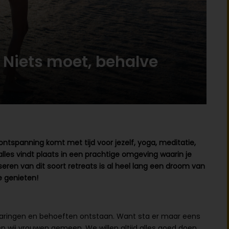
 Niets moet, behalve
 ontspanning komt met tijd voor jezelf, yoga, meditatie,
alles vindt plaats in een prachtige omgeving waarin je
eren van dit soort retreats is al heel lang een droom van
e genieten!
rvaringen en behoeften ontstaan. Want sta er maar eens
bben wij vrouwen gemeen. We willen altijd alles goed doen