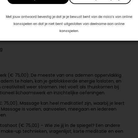
 doorgeven als je zelf een auto huurt)
Met jouw antwoord bevestig je dat je je bewust bent van de risico’s van online
kansspelen en dat je niet bent uitgesloten van deelname aan online
kansspelen.
ag
k (€ 75,00): De meeste van ons ademen oppervlakkig
adem te halen, kan je geblokkeerde energie loslaten, en
creativiteit weer stromen. Het voelt als thuiskomen bij
ioneel lichaamswerk en inzichtelijke oefeningen.
5,00). Massage kan heel meditatief zijn, waarbij je leert
mt. Massage is voelen, aanvoelen, meegaan en iedereen
oen.
oshoot (€ 75,00) – Wie zie jij in de spiegel? Een andere
ke make-up technieken, vragenlijst, korte meditatie en een