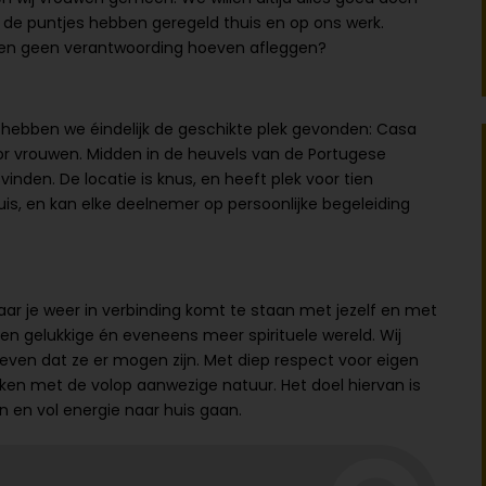
in de puntjes hebben geregeld thuis en op ons werk.
 en geen verantwoording hoeven afleggen?
 hebben we éindelijk de geschikte plek gevonden: Casa
oor vrouwen. Midden in de heuvels van de Portugese
vinden. De locatie is knus, en heeft plek voor tien
huis, en kan elke deelnemer op persoonlijke begeleiding
 waar je weer in verbinding komt te staan met jezelf en met
 een gelukkige én eveneens meer spirituele wereld. Wij
eleven dat ze er mogen zijn. Met diep respect voor eigen
ken met de volop aanwezige natuur. Het doel hiervan is
n en vol energie naar huis gaan.