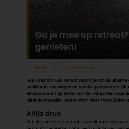
Ga je mee op retreat?
genieten!
Reizen
Liefde & leven
Hoe klinkt dit? Een retreat waarin je tot de ultieme
schilderen, massages en heerlijk gezond eten. Dit 
eindeloos kunt genieten van de natuur. Het organis
Miranda en Meike. Ons motto? Niets moet, behalv
Altijd druk
Het idee achter de retreat is vanuit onze eigen e
bij stil. Wat je leeftijd ook is, een paar dingen he