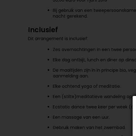
50,00 euro voor 1 juni 2019
Bij gebruik van een tweepersoonskame
nacht gerekend.
Inclusief
Dit arrangement is inclusief:
Zes overnachtingen in een twee perso
Elke dag ontbijt, lunch en diner op din
De maaltijden zijn in in principe bio, ve
aanmelding aan.
Elke ochtend yoga of meditatie.
Een (stilte)meditatieve wandeling o
Ecstatic dance twee keer per week (af
Een massage van een uur.
Gebruik maken van het zwembad.