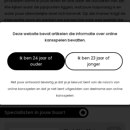
probleem vormt in jouw leven en wat daar de oorzaken van zijn.
We kijken waar de pijnpunten liggen, wat jouw hulpvraag is en
waar jouw uiteindelijke doel zich bevindt. Op die manier krijgt de
interventie vorm en werken we samen toe naar een leefstijl die
bij jou past. Voor je het weet ligt de toekomst weer aan je
voeten!
Deze website bevat artikelen die informatie over online
kansspelen bevatten.
Datum: 30 oktober 2019
Deel dit artikel
Ik ben 24 jaar of
Ik ben 23 jaar of
ouder
jonger
Dit artikel is tot stand gekomen in samenwerking met:
Met jouw antwoord bevestig je dat je je bewust bent van de risico’s van
HOEZO? Leefstijlcoaching & training
online kansspelen en dat je niet bent uitgesloten van deelname aan online
www.hoezo.nu
kansspelen.
Specialisten in jouw buurt