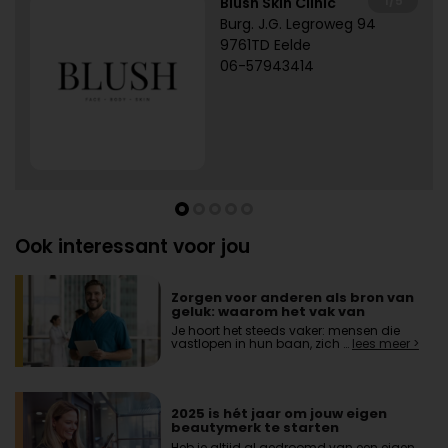
1/5
Blush Skin Clinic
Burg. J.G. Legroweg 94
9761TD Eelde
06-57943414
Ook interessant voor jou
Zorgen voor anderen als bron van
geluk: waarom het vak van
zorgverlener zo voldoening geeft
Je hoort het steeds vaker: mensen die
vastlopen in hun baan, zich …
lees meer >
2025 is hét jaar om jouw eigen
beautymerk te starten
Heb je altijd al gedroomd van een eigen