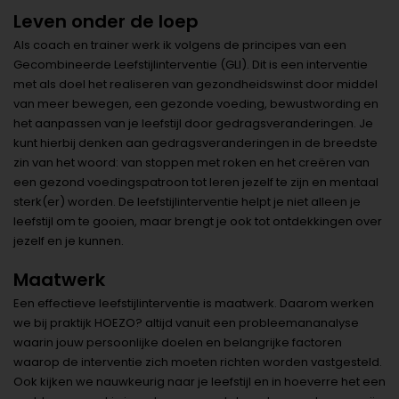
Leven onder de loep
Als coach en trainer werk ik volgens de principes van een
Gecombineerde Leefstijlinterventie (GLI). Dit is een interventie
met als doel het realiseren van gezondheidswinst door middel
van meer bewegen, een gezonde voeding, bewustwording en
het aanpassen van je leefstijl door gedragsveranderingen. Je
kunt hierbij denken aan gedragsveranderingen in de breedste
zin van het woord: van stoppen met roken en het creëren van
een gezond voedingspatroon tot leren jezelf te zijn en mentaal
sterk(er) worden. De leefstijlinterventie helpt je niet alleen je
leefstijl om te gooien, maar brengt je ook tot ontdekkingen over
jezelf en je kunnen.
Maatwerk
Een effectieve leefstijlinterventie is maatwerk. Daarom werken
we bij praktijk HOEZO? altijd vanuit een probleemananalyse
waarin jouw persoonlijke doelen en belangrijke factoren
waarop de interventie zich moeten richten worden vastgesteld.
Ook kijken we nauwkeurig naar je leefstijl en in hoeverre het een