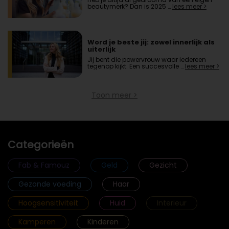
beautymerk? Dan is 2025 …
lees meer >
Word je beste jij: zowel innerlijk als
uiterlijk
Jij bent die powervrouw waar iedereen
tegenop kijkt. Een succesvolle …
lees meer >
Toon meer >
Categorieën
Fab & Famouz
Geld
Gezicht
Gezonde voeding
Haar
Hoogsensitiviteit
Huid
Interieur
Kamperen
Kinderen