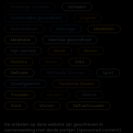
Krachtige vrouwen
Lichaam
Lichamelijke gezondheid
Lingerie
Mannenbrein
Massage
Mediation
Meditatie
Mentale gezondheid
Mijn Verhaal
Mode
Reizen
Relaties
Rouw
Seks
Selfcare
Selfmade Woman
Sport
Streefgewicht
Tenslotte Stories
Trouwen
Uitvaart
Visions
Werk
Wonen
Zelfvertrouwen
De artikelen op deze website zijn geschreven in
samenwerking met derde partijen (sponsored content).