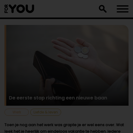
Doorgaan
naar
artikel
De eerste stap richting een nieuwe baan
Werk
Liefde & leven
Toen je nog aan het werk was grapte je er wel eens over. Wat
leek het je heerlijk om eindeloos vakantie te hebben. Iedere