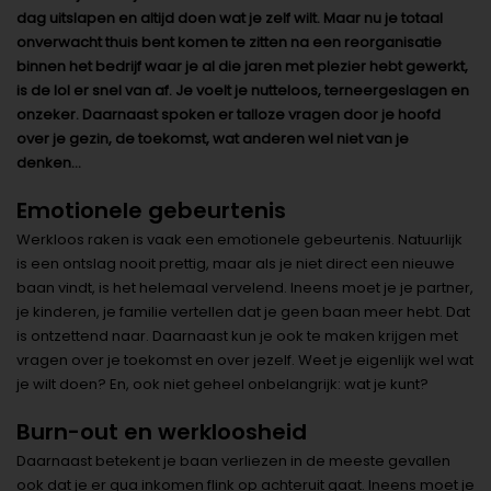
dag uitslapen en altijd doen wat je zelf wilt. Maar nu je totaal
onverwacht thuis bent komen te zitten na een reorganisatie
binnen het bedrijf waar je al die jaren met plezier hebt gewerkt,
is de lol er snel van af. Je voelt je nutteloos, terneergeslagen en
onzeker. Daarnaast spoken er talloze vragen door je hoofd
over je gezin, de toekomst, wat anderen wel niet van je
denken…
Emotionele gebeurtenis
Werkloos raken is vaak een emotionele gebeurtenis. Natuurlijk
is een ontslag nooit prettig, maar als je niet direct een nieuwe
baan vindt, is het helemaal vervelend. Ineens moet je je partner,
je kinderen, je familie vertellen dat je geen baan meer hebt. Dat
is ontzettend naar. Daarnaast kun je ook te maken krijgen met
vragen over je toekomst en over jezelf. Weet je eigenlijk wel wat
je wilt doen? En, ook niet geheel onbelangrijk: wat je kunt?
Burn-out en werkloosheid
Daarnaast betekent je baan verliezen in de meeste gevallen
ook dat je er qua inkomen flink op achteruit gaat. Ineens moet je