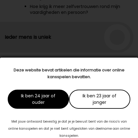
Hoe krijg ik meer zelfvertrouwen rond mijn
vaardigheden en persoon?
Ieder mens is uniek
Antwoorden
Deze website bevat artikelen die informatie over online
kansspelen bevatten.
Krijg antwoorden op deze vragen door middel van
loopbaancoaching. ‘Als je je talenten en vaardigheden in
kaart brengt, wordt het kiezen van een voor jou
Ik ben 24 jaar of
Ik ben 23 jaar of
passende opleiding een stuk gemakkelijker’, aldus
ouder
jonger
Marianne. ‘Ieder mens is uniek, dus het is een stukje
maatwerk om jouw talenten zo goed mogelijk inzichtelijk
Met jouw antwoord bevestig je dat je je bewust bent van de risico’s van
te krijgen. Wanneer dit gedaan is, kunnen we gericht naar
online kansspelen en dat je niet bent uitgesloten van deelname aan online
jouw einddoel toewerken. Ga voor die inspirerende baan,
kansspelen.
zodat je met een goed gevoel naar je werk gaat en ook