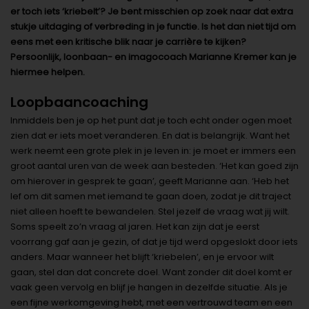
er toch iets ‘kriebelt’? Je bent misschien op zoek naar dat extra
stukje uitdaging of verbreding in je functie. Is het dan niet tijd om
eens met een kritische blik naar je carrière te kijken?
Persoonlijk, loonbaan- en imagocoach Marianne Kremer kan je
hiermee helpen.
Loopbaancoaching
Inmiddels ben je op het punt dat je toch echt onder ogen moet
zien dat er iets moet veranderen. En dat is belangrijk. Want het
werk neemt een grote plek in je leven in: je moet er immers een
groot aantal uren van de week aan besteden. ‘Het kan goed zijn
om hierover in gesprek te gaan’, geeft Marianne aan. ‘Heb het
lef om dit samen met iemand te gaan doen, zodat je dit traject
niet alleen hoeft te bewandelen. Stel jezelf de vraag wat jij wilt.
Soms speelt zo’n vraag al jaren. Het kan zijn dat je eerst
voorrang gaf aan je gezin, of dat je tijd werd opgeslokt door iets
anders. Maar wanneer het blijft ‘kriebelen’, en je ervoor wilt
gaan, stel dan dat concrete doel. Want zonder dit doel komt er
vaak geen vervolg en blijf je hangen in dezelfde situatie. Als je
een fijne werkomgeving hebt, met een vertrouwd team en een