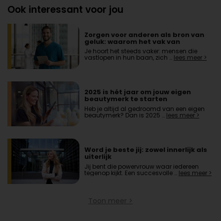
Ook interessant voor jou
Zorgen voor anderen als bron van
geluk: waarom het vak van
zorgverlener zo voldoening geeft
Je hoort het steeds vaker: mensen die
vastlopen in hun baan, zich …
lees meer >
2025 is hét jaar om jouw eigen
beautymerk te starten
Heb je altijd al gedroomd van een eigen
beautymerk? Dan is 2025 …
lees meer >
Word je beste jij: zowel innerlijk als
uiterlijk
Jij bent die powervrouw waar iedereen
tegenop kijkt. Een succesvolle …
lees meer >
Toon meer >