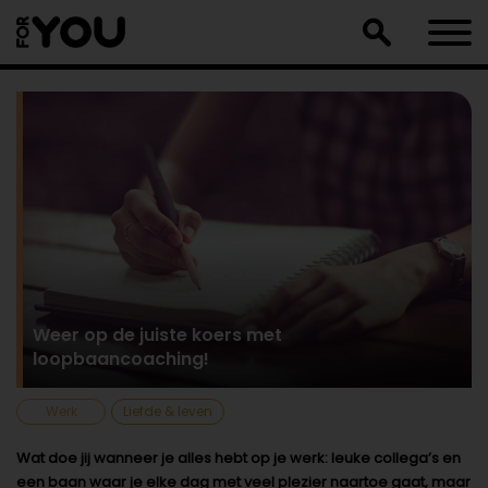
Doorgaan
naar
artikel
Weer op de juiste koers met
loopbaancoaching!
Werk
Liefde & leven
Wat doe jij wanneer je alles hebt op je werk: leuke collega’s en
een baan waar je elke dag met veel plezier naartoe gaat, maar