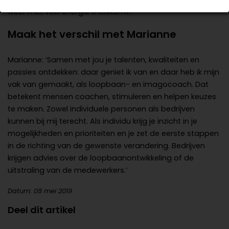
weer met veel energie thuiskomt!’
Maak het verschil met Marianne
Marianne: ‘Samen met jou je talenten, kwaliteiten en
passies ontdekken: daar geniet ik van en daar heb ik mijn
vak van gemaakt, als loopbaan- en imagocoach. Dat
betekent mensen coachen, stimuleren en helpen keuzes
te maken. Zowel individuele personen als bedrijven
kunnen bij mij terecht. Als individu krijg je inzicht in je
mogelijkheden en prioriteiten en je zet de eerste stappen
in de richting van de gewenste verandering. Bedrijven
krijgen advies over de loopbaanontwikkeling of de
uitstraling van de medewerkers.’
Datum: 08 mei 2019
Deel dit artikel