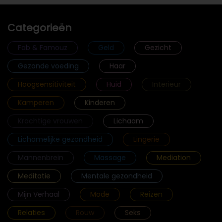
Categorieën
Fab & Famouz
Geld
Gezicht
Gezonde voeding
Haar
Hoogsensitiviteit
Huid
Interieur
Kamperen
Kinderen
Krachtige vrouwen
Lichaam
Lichamelijke gezondheid
Lingerie
Mannenbrein
Massage
Mediation
Meditatie
Mentale gezondheid
Mijn Verhaal
Mode
Reizen
Relaties
Rouw
Seks