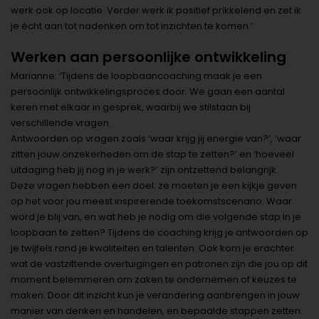
werk ook op locatie. Verder werk ik positief prikkelend en zet ik
je écht aan tot nadenken om tot inzichten te komen.’
Werken aan persoonlijke ontwikkeling
Marianne: ‘Tijdens de loopbaancoaching maak je een
persoonlijk ontwikkelingsproces door. We gaan een aantal
keren met elkaar in gesprek, waarbij we stilstaan bij
verschillende vragen.
Antwoorden op vragen zoals ‘waar krijg jij energie van?’, ‘waar
zitten jouw onzekerheden om de stap te zetten?’ en ‘hoeveel
uitdaging heb jij nog in je werk?’ zijn ontzettend belangrijk.
Deze vragen hebben een doel: ze moeten je een kijkje geven
op het voor jou meest inspirerende toekomstscenario. Waar
word je blij van, en wat heb je nodig om die volgende stap in je
loopbaan te zetten? Tijdens de coaching krijg je antwoorden op
je twijfels rond je kwaliteiten en talenten. Ook kom je erachter
wat de vastzittende overtuigingen en patronen zijn die jou op dit
moment belemmeren om zaken te ondernemen of keuzes te
maken. Door dit inzicht kun je verandering aanbrengen in jouw
manier van denken en handelen, en bepaalde stappen zetten.