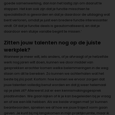
goede samenwerking, dan kan het lastig zijn om daaruit te
stappen. Het kan ook zijn dat je functie misschien te
specialistisch is geworden en dat je daardoor de uitdaging wat
bent verloren, omdat je juist een bredere functie interessanter
vindt. Of dat je functie deels is geautomatiseerd, en dat je
daardoor een stukje variatie begint te missen.’
Zitten jouw talenten nog op de juiste
werkplek?
Wanneer je meer wilt, iets anders, of je afvraagt of je hetzelfde
werk nog jaren wilt doen, kunnen we door middel van
gesprekken erachter komen welke belemmeringen in de weg
staan om dit te bereiken. Zo kunnen we achterhalen wat het
beste bij jóú past. Kortom: hoe kunnen we ervoor zorgen dat
jouw talenten volledig benut worden en dat jij weer helemaal
op je plek zit? Allereerst zal er een kennismakingsgesprek
plaatsvinden. We gaan kijken of ik je kan begeleiden bij je vraag
en of we een klik hebben. Als we beide vragen met ‘ja’ kunnen
beantwoorden, spreken we af hoe we jouw traject vorm gaan
geven. Je kunt bij mij langskomen in mijn praktijkruimte, maar ik