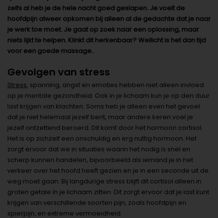
zelfs al heb je de hele nacht goed geslapen. Je voelt de
hoofdpijn alweer opkomen bij alleen al de gedachte dat je naar
je werk toe moet. Je gaat op zoek naar een oplossing, maar
niets lijkt te helpen. Klinkt dit herkenbaar? Wellicht is het dan tijd
voor een goede massage..
Gevolgen van stress
Stress
, spanning, angst en emoties hebben niet alleen invloed
op je mentale gezondheid. Ook in je lichaam kun je op den duur
last krijgen van klachten. Soms heb je alleen even het gevoel
dat je niet helemaal jezelf bent, maar andere keren voel je
jezelf ontzettend beroerd. Dit komt door het hormoon cortisol.
Het is op zichzelf een onschuldig en erg nuttig hormoon. Het
zorgt ervoor dat we in situaties waarin het nodig is snel en
scherp kunnen handelen, bijvoorbeeld als iemand je in het
verkeer over het hoofd heeft gezien en je in een seconde uit de
weg moet gaan. Bij langdurige stress blijft dit cortisol alleen in
groten getale in je lichaam zitten. Dit zorgt ervoor dat je last kunt
krijgen van verschillende soorten pijn, zoals hoofdpijn en
spierpijn, en extreme vermoeidheid.