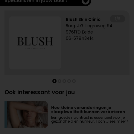
Specialisten in jouw buurt
1/5
Blush Skin Clinic
Burg. J.G. Legroweg 94
9761TD Eelde
06-57943414
Ook interessant voor jou
Hoe kleine veranderingen je
slaapkwaliteit kunnen verbeteren
Een goede nachtrust is essentieel voor je
gezondheid en humeur. Toch …
lees meer >