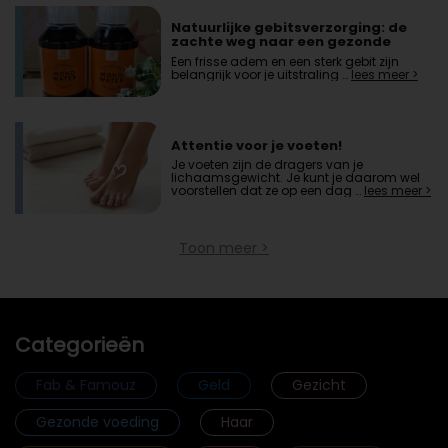
Natuurlijke gebitsverzorging: de
zachte weg naar een gezonde
mond
Een frisse adem en een sterk gebit zijn
belangrijk voor je uitstraling …
lees meer >
Attentie voor je voeten!
Je voeten zijn de dragers van je
lichaamsgewicht. Je kunt je daarom wel
voorstellen dat ze op een dag …
lees meer >
Toon meer >
Categorieën
Fab & Famouz
Geld
Gezicht
Gezonde voeding
Haar