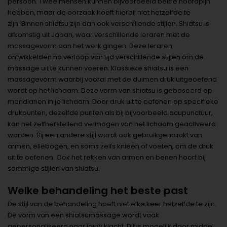
persoon. Twee mensen kunnen bijvoorbeeld beide hoofdpijn
hebben, maar de oorzaak hoeft hierbij niet hetzelfde te
zijn. Binnen shiatsu zijn dan ook verschillende stijlen. Shiatsu is
afkomstig uit Japan, waar verschillende leraren met de
massagevorm aan het werk gingen. Deze leraren
ontwikkelden na verloop van tijd verschillende stijlen om de
massage uit te kunnen voeren. Klassieke shiatsu is een
massagevorm waarbij vooral met de duimen druk uitgeoefend
wordt op het lichaam. Deze vorm van shiatsu is gebaseerd op
meridianen in je lichaam. Door druk uit te oefenen op specifieke
drukpunten, dezelfde punten als bij bijvoorbeeld acupunctuur,
kan het zelfherstellend vermogen van het lichaam geactiveerd
worden. Bij een andere stijl wordt ook gebruikgemaakt van
armen, ellebogen, en soms zelfs knieën of voeten, om de druk
uit te oefenen. Ook het rekken van armen en benen hoort bij
sommige stijlen van shiatsu.
Welke behandeling het beste past
De stijl van de behandeling hoeft niet elke keer hetzelfde te zijn.
De vorm van een shiatsumassage wordt vaak
gepersonaliseerd naar jouw klacht. Dit is mogelijk door middel