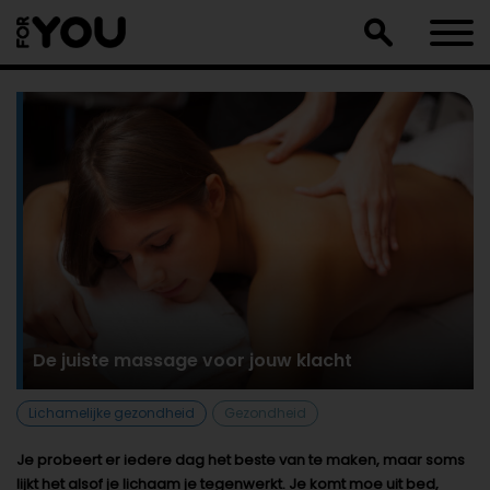
Doorgaan
naar
artikel
De juiste massage voor jouw klacht
Lichamelijke gezondheid
Gezondheid
Je probeert er iedere dag het beste van te maken, maar soms
lijkt het alsof je lichaam je tegenwerkt. Je komt moe uit bed,