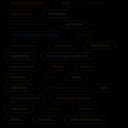
Hoogsensitiviteit
Huid
Interieur
Kamperen
Kinderen
Krachtige vrouwen
Lichaam
Lichamelijke gezondheid
Lingerie
Mannenbrein
Massage
Mediation
Meditatie
Mentale gezondheid
Mijn Verhaal
Mode
Reizen
Relaties
Rouw
Seks
Selfcare
Selfmade Woman
Sport
Streefgewicht
Tenslotte Stories
Trouwen
Uitvaart
Visions
Werk
Wonen
Zelfvertrouwen