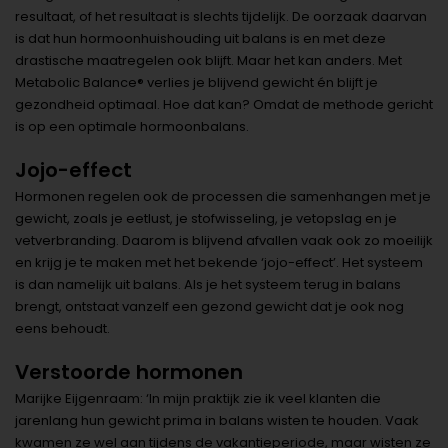
resultaat, of het resultaat is slechts tijdelijk. De oorzaak daarvan
is dat hun hormoonhuishouding uit balans is en met deze
drastische maatregelen ook blijft. Maar het kan anders. Met
Metabolic Balance® verlies je blijvend gewicht én blijft je
gezondheid optimaal. Hoe dat kan? Omdat de methode gericht
is op een optimale hormoonbalans.
Jojo-effect
Hormonen regelen ook de processen die samenhangen met je
gewicht, zoals je eetlust, je stofwisseling, je vetopslag en je
vetverbranding. Daarom is blijvend afvallen vaak ook zo moeilijk
en krijg je te maken met het bekende ‘jojo-effect’. Het systeem
is dan namelijk uit balans. Als je het systeem terug in balans
brengt, ontstaat vanzelf een gezond gewicht dat je ook nog
eens behoudt.
Verstoorde hormonen
Marijke Eijgenraam: ‘In mijn praktijk zie ik veel klanten die
jarenlang hun gewicht prima in balans wisten te houden. Vaak
kwamen ze wel aan tijdens de vakantieperiode, maar wisten ze