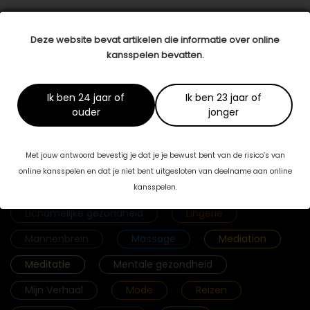
Deze website bevat artikelen die informatie over online
Categorieën
kansspelen bevatten.
Fab & Famouz
Geld
Gezicht
Ik ben 24 jaar of
Ik ben 23 jaar of
Gezonde voeding
Haar
ouder
jonger
Hoogsensitiviteit
Huid
Interieur
Met jouw antwoord bevestig je dat je je bewust bent van de risico’s van
Kamperen
Kinderen
online kansspelen en dat je niet bent uitgesloten van deelname aan online
Krachtige vrouwen
Lichaam
kansspelen.
Lichamelijke gezondheid
Lingerie
Mannenbrein
Massage
Mediation
Meditatie
Mentale gezondheid
Mijn Verhaal
Mode
Reizen