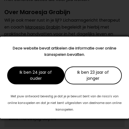
Over Maroesja Grabijn
Wil je ook meer rust in je lijf? Lichaamsgericht therapeut
en coach
Maroesja Grabijn
begeleidt je hierbij met
praktische handvatten voor in het dagelijks leven en
helpt je op weg naar meer rust en balans. Daarnaast krijg
je meer inzicht in de wisselwerking tussen je gedachten
Deze website bevat artikelen die informatie over online
en je gevoel. Zo kun je stappen zetten naar een meer
kansspelen bevatten.
ontspannen leven.
Ik ben 24 jaar of
Ik ben 23 jaar of
Datum: 18 mei 2021
ouder
jonger
Deel dit artikel
Met jouw antwoord bevestig je dat je je bewust bent van de risico’s van
online kansspelen en dat je niet bent uitgesloten van deelname aan online
Dit artikel is tot stand gekomen in samenwerking met:
kansspelen.
Maroesja Grabijn
www.maroesjagrabijn.nl