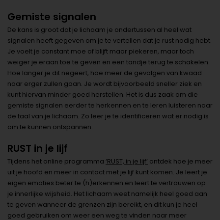
Gemiste signalen
De kans is groot dat je lichaam je ondertussen al heel wat
signalen heeft gegeven om je te vertellen dat je rust nodig hebt.
Je voelt je constant moe of blijft maar piekeren, maar toch
weiger je eraan toe te geven en een tandje terug te schakelen.
Hoe langer je dit negeert, hoe meer de gevolgen van kwaad
naar erger zullen gaan. Je wordt bijvoorbeeld sneller ziek en
kunt hiervan minder goed herstellen. Het is dus zaak om die
gemiste signalen eerder te herkennen en te leren luisteren naar
de taal van je lichaam. Zo leer je te identificeren wat er nodig is
om te kunnen ontspannen.
RUST in je lijf
Tijdens het online programma
‘RUST, in je lijf’
ontdek hoe je meer
uit je hoofd en meer in contact met je lijf kunt komen. Je leert je
eigen emoties beter te (h)erkennen en leert te vertrouwen op
je innerlijke wijsheid. Het lichaam weet namelijk heel goed aan
te geven wanneer de grenzen zijn bereikt, en dit kun je heel
goed gebruiken om weer een weg te vinden naar meer