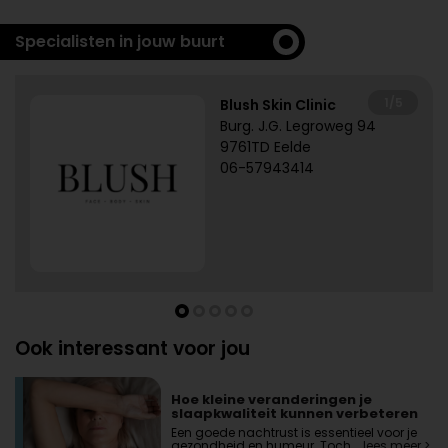
Specialisten in jouw buurt
1/5
Blush Skin Clinic
Burg. J.G. Legroweg 94
9761TD Eelde
06-57943414
Ook interessant voor jou
Hoe kleine veranderingen je
slaapkwaliteit kunnen verbeteren
Een goede nachtrust is essentieel voor je
gezondheid en humeur. Toch …
lees meer >