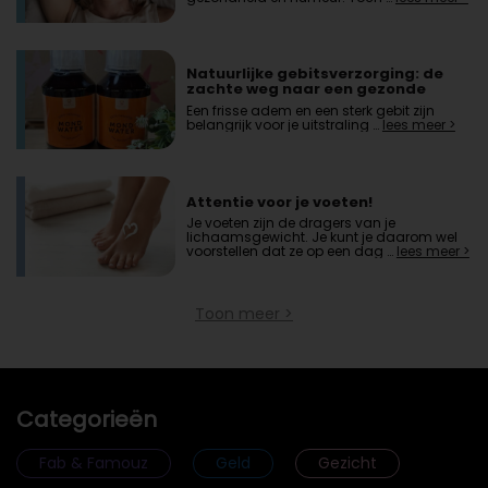
Natuurlijke gebitsverzorging: de
zachte weg naar een gezonde
mond
Een frisse adem en een sterk gebit zijn
belangrijk voor je uitstraling …
lees meer >
Attentie voor je voeten!
Je voeten zijn de dragers van je
lichaamsgewicht. Je kunt je daarom wel
voorstellen dat ze op een dag …
lees meer >
Toon meer >
Categorieën
Fab & Famouz
Geld
Gezicht