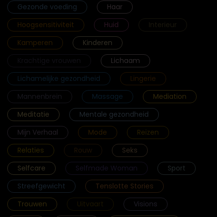
Gezonde voeding
Haar
Hoogsensitiviteit
Huid
Interieur
Kamperen
Kinderen
Krachtige vrouwen
Lichaam
Lichamelijke gezondheid
Lingerie
Mannenbrein
Massage
Mediation
Meditatie
Mentale gezondheid
Mijn Verhaal
Mode
Reizen
Relaties
Rouw
Seks
Selfcare
Selfmade Woman
Sport
Streefgewicht
Tenslotte Stories
Trouwen
Uitvaart
Visions