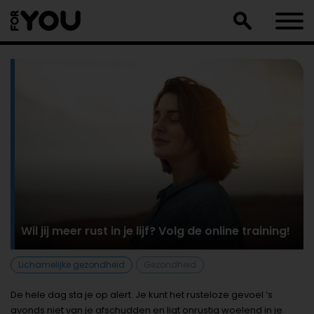
Doorgaan
naar
artikel
Wil jij meer rust in je lijf? Volg de online training!
Lichamelijke gezondheid
Gezondheid
De hele dag sta je op alert. Je kunt het rusteloze gevoel ‘s
avonds niet van je afschudden en ligt onrustig woelend in je