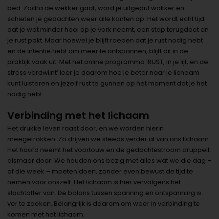
bed. Zodra de wekker gaat, word je uitgeput wakker en
schieten je gedachten weer alle kanten op. Het wordt echt tijd
dat je wat minder hooi op je vork neemt, een stap terugdoet en
je rust pakt. Maar hoewel je blijft roepen dat je rust nodig hebt
en de intentie hebt om meer te ontspannen, blijft dit in de
praktijk vaak uit. Met het online programma ‘RUST, in je lijf, en de
stress verdwijnt’ leer je daarom hoe je beter naar je lichaam
kunt luisteren en jezelf rust te gunnen op het moment dat je het
nodig hebt.
Verbinding met het lichaam
Het drukke leven raast door, en we worden hierin
meegetrokken. Zo drijven we steeds verder af van ons lichaam.
Het hoofd neemt het voortouw en de gedachtestroom druppelt
alsmaar door. We houden ons bezig met alles wat we die dag –
of die week – moeten doen, zonder even bewust de tijd te
nemen voor onszelf. Het lichaam is hier vervolgens het
slachtoffer van. De balans tussen spanning en ontspanning is
ver te zoeken. Belangrijk is daarom om weer in verbinding te
komen met het lichaam.