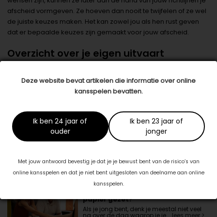
wensen zijn, kunnen ze later aan de hand van jouw richtlijnen je
afscheid vormgeven. Ze hoeven dan nooit te twijfelen of ze wel
de juiste keuzes maken. Het kan zowel jou als hen rust geven
dat er bepaalde keuzes zijn gemaakt voor jouw afscheid.
Overzicht over je eigen uitvaart
Neem eens contact op met een uitvaartverzorger bij jou in de
buurt voor een zogenoemd voorregelgesprek. Dan heb je gelijk
Deze website bevat artikelen die informatie over online
een overzicht van het kostenplaatje en weet je of je je
kansspelen bevatten.
eventueel moet bijverzekeren of wat geld achter de hand moet
houden.
Ik ben 24 jaar of
Ik ben 23 jaar of
Datum: 21 oktober 2024
ouder
jonger
Deel dit artikel
Met jouw antwoord bevestig je dat je je bewust bent van de risico’s van
Ook interessant voor jou
online kansspelen en dat je niet bent uitgesloten van deelname aan online
kansspelen.
Heb jij je laatste wensen al op
papier gezet?
Als je jong bent, denk je meestal niet veel
na over de dag waarop je je …
lees meer >