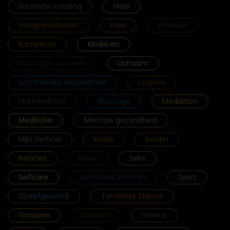
Gezonde voeding
Haar
Hoogsensitiviteit
Huid
Interieur
Kamperen
Kinderen
Krachtige vrouwen
Lichaam
Lichamelijke gezondheid
Lingerie
Mannenbrein
Massage
Mediation
Meditatie
Mentale gezondheid
Mijn Verhaal
Mode
Reizen
Relaties
Rouw
Seks
Selfcare
Selfmade Woman
Sport
Streefgewicht
Tenslotte Stories
Trouwen
Uitvaart
Visions