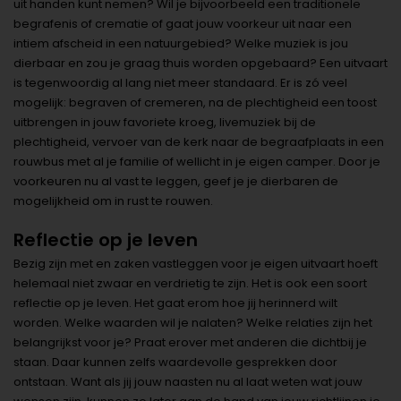
uit handen kunt nemen? Wil je bijvoorbeeld een traditionele
begrafenis of crematie of gaat jouw voorkeur uit naar een
intiem afscheid in een natuurgebied? Welke muziek is jou
dierbaar en zou je graag thuis worden opgebaard? Een uitvaart
is tegenwoordig al lang niet meer standaard. Er is zó veel
mogelijk: begraven of cremeren, na de plechtigheid een toost
uitbrengen in jouw favoriete kroeg, livemuziek bij de
plechtigheid, vervoer van de kerk naar de begraafplaats in een
rouwbus met al je familie of wellicht in je eigen camper. Door je
voorkeuren nu al vast te leggen, geef je je dierbaren de
mogelijkheid om in rust te rouwen.
Reflectie op je leven
Bezig zijn met en zaken vastleggen voor je eigen uitvaart hoeft
helemaal niet zwaar en verdrietig te zijn. Het is ook een soort
reflectie op je leven. Het gaat erom hoe jij herinnerd wilt
worden. Welke waarden wil je nalaten? Welke relaties zijn het
belangrijkst voor je? Praat erover met anderen die dichtbij je
staan. Daar kunnen zelfs waardevolle gesprekken door
ontstaan. Want als jij jouw naasten nu al laat weten wat jouw