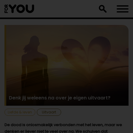
Doorgaan
naar
artikel
Denk jij weleens na over je eigen uitvaart?
Liefde & leven
Uitvaart
De dood is onlosmakelijk verbonden met het leven, maar we
denken er liever niet te veel over na. We schuiven dat