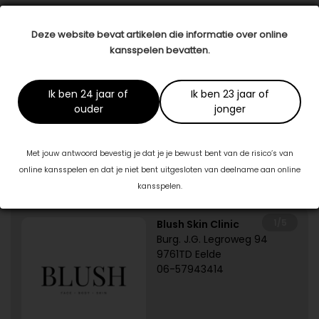
Datum: 24 juni 2019
Deze website bevat artikelen die informatie over online
Deel dit artikel
kansspelen bevatten.
Dit artikel is tot stand gekomen in samenwerking met:
Ik ben 24 jaar of
Ik ben 23 jaar of
ouder
jonger
Klein & Groot Mediation
www.kleinengrootmediation.nl
Met jouw antwoord bevestig je dat je je bewust bent van de risico’s van
online kansspelen en dat je niet bent uitgesloten van deelname aan online
Specialisten in jouw buurt
kansspelen.
1/5
Blush Skin Clinic
Burg. J.G. Legroweg 94
9761TD Eelde
06-57943414