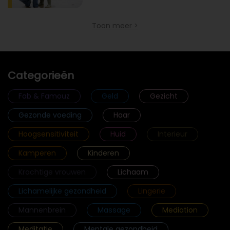
Toon meer >
Categorieën
Fab & Famouz
Geld
Gezicht
Gezonde voeding
Haar
Hoogsensitiviteit
Huid
Interieur
Kamperen
Kinderen
Krachtige vrouwen
Lichaam
Lichamelijke gezondheid
Lingerie
Mannenbrein
Massage
Mediation
Meditatie
Mentale gezondheid