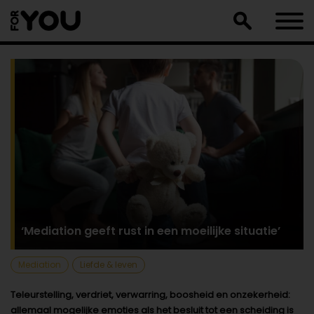
Doorgaan
naar
artikel
‘Mediation geeft rust in een moeilijke situatie’
Mediation
Liefde & leven
Teleurstelling, verdriet, verwarring, boosheid en onzekerheid:
allemaal mogelijke emoties als het besluit tot een scheiding is