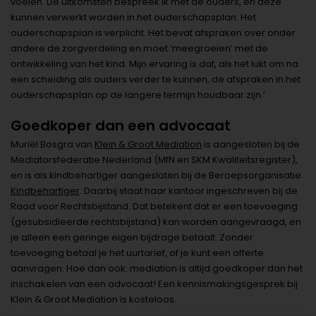
voelen. De uitkomsten bespreek ik met de ouders, en deze
kunnen verwerkt worden in het ouderschapsplan. Het
ouderschapsplan is verplicht. Het bevat afspraken over onder
andere de zorgverdeling en moet ‘meegroeien’ met de
ontwikkeling van het kind. Mijn ervaring is dat, als het lukt om na
een scheiding als ouders verder te kunnen, de afspraken in het
ouderschapsplan op de langere termijn houdbaar zijn.’
Goedkoper dan een advocaat
Muriël Bosgra van
Klein & Groot Mediation
is aangesloten bij de
Mediatorsfederatie Nederland (MfN en SKM Kwaliteitsregister),
en is als kindbehartiger aangesloten bij de Beroepsorganisatie
Kindbehartiger
. Daarbij staat haar kantoor ingeschreven bij de
Raad voor Rechtsbijstand. Dat betekent dat er een toevoeging
(gesubsidieerde rechtsbijstand) kan worden aangevraagd, en
je alleen een geringe eigen bijdrage betaalt. Zonder
toevoeging betaal je het uurtarief, of je kunt een offerte
aanvragen. Hoe dan ook: mediation is altijd goedkoper dan het
inschakelen van een advocaat! Een kennismakingsgesprek bij
Klein & Groot Mediation is kosteloos.