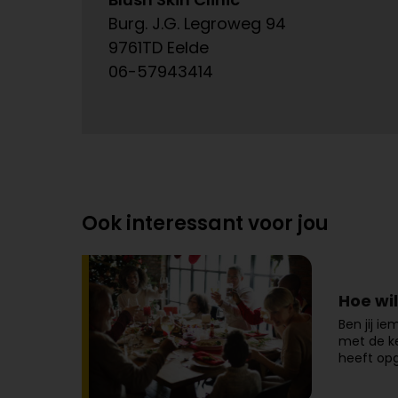
Burg. J.G. Legroweg 94
9761TD Eelde
06-57943414
Ook interessant voor jou
Hoe wi
Ben jij i
met de ke
heeft op