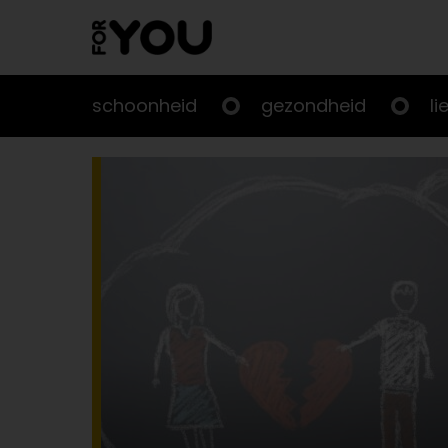
Doorgaan
naar
artikel
schoonheid
gezondheid
li