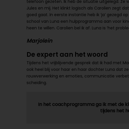
telefoon gezeten. Ik heb de situatie uitgelegd. Ze
Jules en mij. Het klinkt logisch als Carolien zegt 
goed gaat. In eerste instantie heb ik ‘ja’ gezegd o
school van Luna een hulpprogramma aan voor kind
heen te willen. Carolien bel ik af. Luna is ‘het prob
Marjolein
De expert aan het woord
Tijdens het vrijblijvende gesprek dat ik had met Ma
ook heel blij voor haar en haar dochter Luna dat ze
rouwverwerking en emoties, communicatie verbete
scheiding.
In het coachprogramma ga ik met de kla
tijdens het h