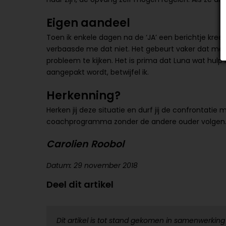
Eigen aandeel
Toen ik enkele dagen na de ‘JA’ een berichtje kree
verbaasde me dat niet. Het gebeurt vaker dat men
probleem te kijken. Het is prima dat Luna wat hulp
aangepakt wordt, betwijfel ik.
Herkenning?
Herken jij deze situatie en durf jij de confrontatie 
coachprogramma zonder de andere ouder volgen
Carolien Roobol
Datum: 29 november 2018
Deel dit artikel
Dit artikel is tot stand gekomen in samenwerking