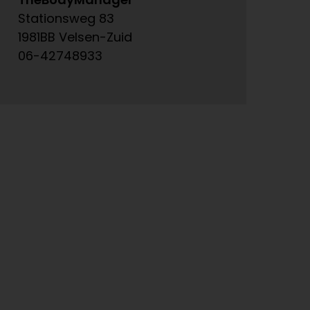
Stationsweg 83
Ke
1981BB Velsen-Zuid
15
06-42748933
06