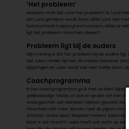
‘Het probleem’
Marjolein vindt dat Luna ‘het probleem’ is. Luna he
dat Luna geholpen wordt. Eerst wilde Luna niet m
buitenschools hulpprogramma kwam, wilde ze wel. P
ligt het probleem misschien dieper?
Probleem ligt bij de ouders
Mijn mening is dat het probleem bij de ouders ligt. 
dat Jules minder tijd aan de meiden besteed. Zendt
bijspringen en Jules wordt ook veel sneller boos, ze
Coachprogramma
In het coachprogramma ga ik met de klant kijken n
gelijkwaardige relatie, of was er sprake van een oud
ondergeschikt aan Marjolein hebben gevoeld. Nu ze g
misschien niet meer dansen naar de pijpen van Mar
Afzetten, dwars doen. Marjolein herkent Jules niet 
Maar is dat terecht? Jules heeft ook recht op een 
haar zijn, de opvang zelf mogen regelen. Als ze dit 