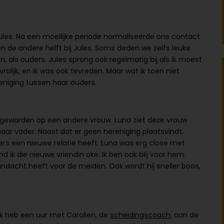
t Jules. Na een moeilijke periode normaliseerde ons contact
en de andere helft bij Jules. Soms deden we zelfs leuke
, als ouders. Jules sprong ook regelmatig bij als ik moest
olijk, en ik was ook tevreden. Maar wat ik toen niet
eniging tussen haar ouders.
 is geworden op een andere vrouw. Luna ziet deze vrouw
 haar vader. Naast dat er geen hereniging plaatsvindt,
s een nieuwe relatie heeft. Luna was erg close met
nd ik die nieuwe vriendin oké. Ik ben ook blij voor hem.
ndacht heeft voor de meiden. Ook wordt hij sneller boos,
.
Ik heb een uur met Carolien, de
scheidingscoach
, aan de