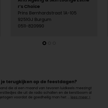
r’s Choice
Prins Bernhardstraat 1A-105
9251GJ Burgum
0511-820990
l je terugkijken op de feestdagen?
emand die al een maand van tevoren luidkeels meezingt
rstliedjes die uit de radio schallen en de kerstboom al
getogen voordat de goedheilig man het …
lees meer >