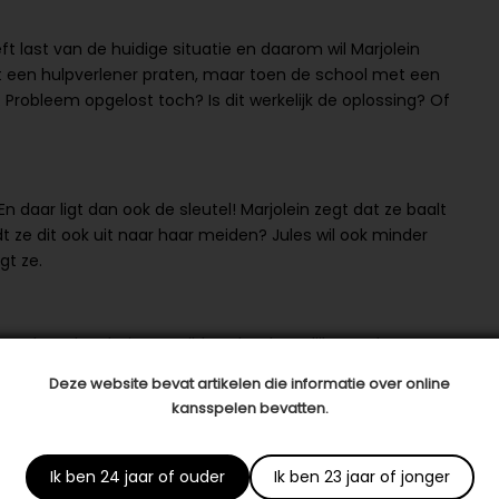
eft last van de huidige situatie en daarom wil Marjolein
et een hulpverlener praten, maar toen de school met een
robleem opgelost toch? Is dit werkelijk de oplossing? Of
En daar ligt dan ook de sleutel! Marjolein zegt dat ze baalt
 ze dit ook uit naar haar meiden? Jules wil ook minder
gt ze.
aar hoe de relatie was tijdens het huwelijk. Was het een
er-kindrelatie? In dit geval kan Jules zich wel eens
Deze website bevat artikelen die informatie over online
escheiden zijn en hij een nieuwe vriendin heeft, wil hij
kansspelen bevatten.
jolein. Hij kan zich als een puber gaan gedragen.
meer en baalt ervan dat hij niet meer steeds klaar staat.
eigen leven. En Marjolein zal de dagen dat de meiden bij
Ik ben 24 jaar of ouder
Ik ben 23 jaar of jonger
inziet, zullen de irritaties tussen de ouders afnemen.