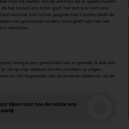
 wilde met mij werken aan de emoties die er spelen tussen
dat als het tussen ons beter gaat, het dan ook met Luna
p haar voorstel. Kort na het gesprek met Carolien biedt de
eren van gescheiden ouders. Luna geeft aan hier wel
leem’ tenslotte…
rjolein, kreeg ik een goed beeld wat er speelde. Ik was dan
 ‘ja’ zei op mijn aanbod om drie modules te volgen:
ren en het begeleiden van de kinderen tijdens en na de
nt kijken naar hoe de relatie was
uwelijk