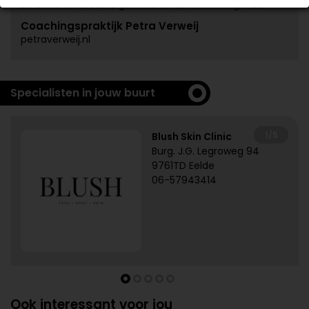
Dit artikel is tot stand gekomen in samenwerking met:
Coachingspraktijk Petra Verweij
petraverweij.nl
Specialisten in jouw buurt
1/5
Blush Skin Clinic
Burg. J.G. Legroweg 94
9761TD Eelde
06-57943414
Ook interessant voor jou