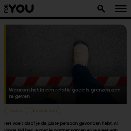
Doorgaan
naar
artikel
Waarom het in een relatie goed is grenzen aan
te geven
Relaties
Liefde & leven
Het voelt alsof je de juiste persoon gevonden hebt. Al
lange tijd ben je met je partner samen en je weet van