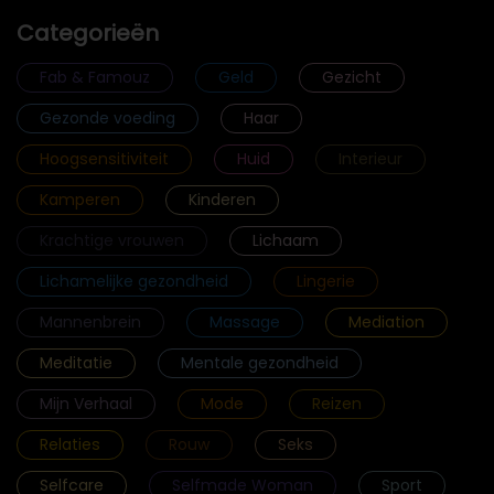
Categorieën
Fab & Famouz
Geld
Gezicht
Gezonde voeding
Haar
Hoogsensitiviteit
Huid
Interieur
Kamperen
Kinderen
Krachtige vrouwen
Lichaam
Lichamelijke gezondheid
Lingerie
Mannenbrein
Massage
Mediation
Meditatie
Mentale gezondheid
Mijn Verhaal
Mode
Reizen
Relaties
Rouw
Seks
Selfcare
Selfmade Woman
Sport