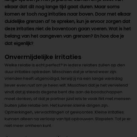
elkaar dat dit nog lange tijd gaat duren. Maar soms
komen er toch nog irritaties naar boven. Door met elkaar
duidelijke grenzen af te spreken, kun je ervoor zorgen dat
deze irritaties niet de boventoon gaan voeren. Wat is het
belang van het aangeven van grenzen? En hoe doe je
dat eigenlijk?
Onvermijdelijke irritaties
Welke relatie is echt perfect? In iedere relaties zullen op den
duur irritaties optreden. Misschien dat je vriend weer zijn
vrienden heeft uitgenodigd, terwijl jij na een lange werkdag
liever even rust om je heen wilt. Misschien dat je het vervelend
vindt dat jij steeds degene bent die aan de boodschappen
moet denken, of dat je partner juist iets te vaak flirt met mensen
buiten jullie relatie om. Het kunnen kleine dingen zijn.
Opmerkingen, verwachtingen of gewoontes. Kleine irritaties
kunnen alleen na verloop van tijd opbouwen. Stapelen. Tot je er
niet meer omheen kunt.