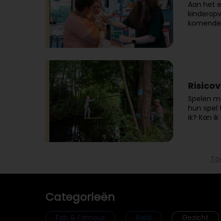
Aan het e
kinderopv
komende j
Risicov
Spelen ma
hun spel 
ik? Kan i
To
Categorieën
Fab & Famouz
Geld
Gezicht