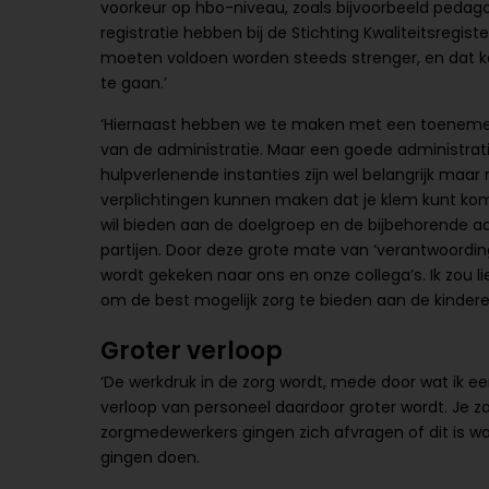
voorkeur op hbo-niveau, zoals bijvoorbeeld pedago
registratie hebben bij de Stichting Kwaliteitsregi
moeten voldoen worden steeds strenger, en dat k
te gaan.’
‘Hiernaast hebben we te maken met een toenemende 
van de administratie. Maar een goede administra
hulpverlenende instanties zijn wel belangrijk maa
verplichtingen kunnen maken dat je klem kunt kome
wil bieden aan de doelgroep en de bijbehorende ad
partijen. Door deze grote mate van ‘verantwoordin
wordt gekeken naar ons en onze collega’s. Ik zou 
om de best mogelijk zorg te bieden aan de kindere
Groter verloop
‘De werkdruk in de zorg wordt, mede door wat ik eer
verloop van personeel daardoor groter wordt. Je za
zorgmedewerkers gingen zich afvragen of dit is wat 
gingen doen.