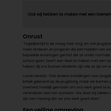
Ook wij hebben te maken met een toene
Onrust
‘Tegelijkertijd is de vraag naar zorg, en ook jeugd
meer kinderen en jongeren die last hadden van ee
bepaalde ervaringen gemist die ze onder normal
school gaan, heeft een deel te maken met een zeker
helpen. Bij ons kunnen kinderen zijn wie ze zijn en 
Lucian besluit: ‘Ook andere instellingen voor jeugd
kritiek geleverd op de jeugdzorg, maar we kunnen 
overheid moeilijk gemaakt om ons werk goed te kun
veranderen aan het systeem. We doen bij SAMen on
zijn van mening dat we ons werk goed doen.’
Een veilige omgeving