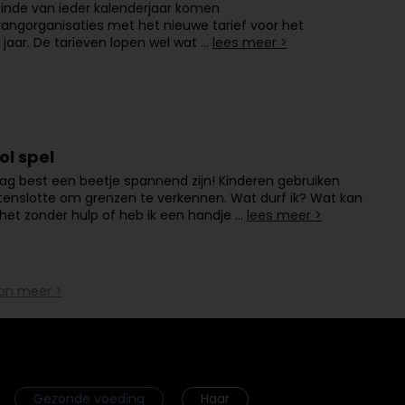
inde van ieder kalenderjaar komen
angorganisaties met het nieuwe tarief voor het
aar. De tarieven lopen wel wat …
lees meer >
ol spel
g best een beetje spannend zijn! Kinderen gebruiken
tenslotte om grenzen te verkennen. Wat durf ik? Wat kan
k het zonder hulp of heb ik een handje …
lees meer >
on meer >
Gezonde voeding
Haar