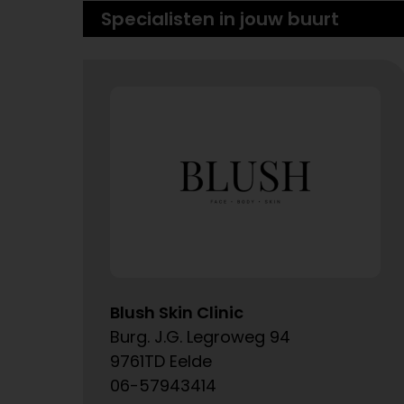
Specialisten in jouw buurt
Blush Skin Clinic
Burg. J.G. Legroweg 94
9761TD Eelde
06-57943414