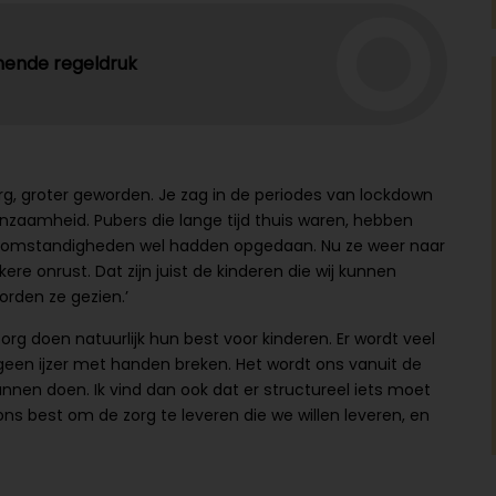
mende regeldruk
zorg, groter geworden. Je zag in de periodes van lockdown
nzaamheid. Pubers die lange tijd thuis waren, hebben
e omstandigheden wel hadden opgedaan. Nu ze weer naar
e onrust. Dat zijn juist de kinderen die wij kunnen
worden ze gezien.’
zorg doen natuurlijk hun best voor kinderen. Er wordt veel
geen ijzer met handen breken. Het wordt ons vanuit de
nen doen. Ik vind dan ook dat er structureel iets moet
s best om de zorg te leveren die we willen leveren, en