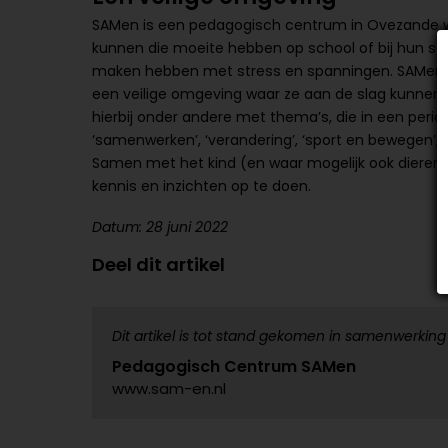
SAMen is een pedagogisch centrum in Ovezande w
kunnen die moeite hebben op school of bij hun stu
maken hebben met stress en spanningen. SAMen, ge
een veilige omgeving waar ze aan de slag kunnen 
hierbij onder andere met thema’s, die in een peri
‘samenwerken’, ‘verandering’, ‘sport en bewegen’,
Samen met het kind (en waar mogelijk ook dieren)
kennis en inzichten op te doen.
Datum: 28 juni 2022
Deel dit artikel
Dit artikel is tot stand gekomen in samenwerking
Pedagogisch Centrum SAMen
www.sam-en.nl