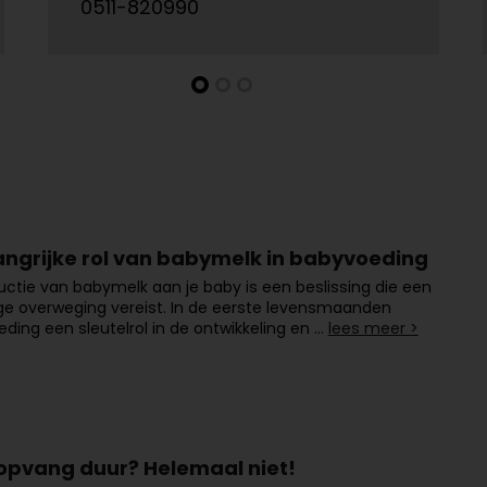
0511-820990
angrijke rol van babymelk in babyvoeding
uctie van babymelk aan je baby is een beslissing die een
ge overweging vereist. In de eerste levensmaanden
eding een sleutelrol in de ontwikkeling en …
lees meer >
opvang duur? Helemaal niet!