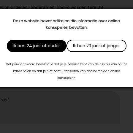
aar kinderen, jongeren en jongvolwassen terecht
die, die tegen sociale problemen aanlopen of die te
Deze website bevat artikelen die informatie over online
vestigd op een boerderij, is voor kinderen en jongeren
kansspelen bevatten.
met leerzame activiteiten en klussen. Het centrum werkt
ode van steeds 10 weken uitgewerkt worden. Bijvoorbeeld
 ‘normen en waarden’ en ‘heden, verleden en toekomst’.
Ik ben 24 jaar of ouder
Ik ben 23 jaar of jonger
 wordt het thema verdiept voor elk kind, met als doel om
Met jouw antwoord bevestig je dat je je bewust bent van de risico’s van online
kansspelen en dat je niet bent uitgesloten van deelname aan online
kansspelen.
 met: