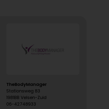
TheBodyManager
A
Stationsweg 83
Ke
1981BB Velsen-Zuid
15
06-42748933
06