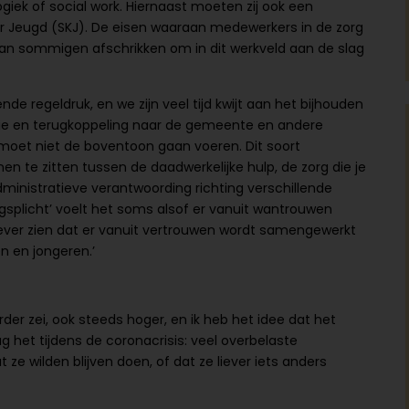
giek of social work. Hiernaast moeten zij ook een
ster Jeugd (SKJ). De eisen waaraan medewerkers in de zorg
an sommigen afschrikken om in dit werkveld aan de slag
regeldruk, en we zijn veel tijd kwijt aan het bijhouden
tie en terugkoppeling naar de gemeente en andere
r moet niet de boventoon gaan voeren. Dit soort
n te zitten tussen de daadwerkelijke hulp, de zorg die je
ministratieve verantwoording richting verschillende
gsplicht’ voelt het soms alsof er vanuit wantrouwen
liever zien dat er vanuit vertrouwen wordt samengewerkt
n en jongeren.’
der zei, ook steeds hoger, en ik heb het idee dat het
g het tijdens de coronacrisis: veel overbelaste
ze wilden blijven doen, of dat ze liever iets anders