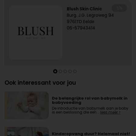
1/5
Blush Skin Clinic
Burg. J.G. Legroweg 94
9761TD Eelde
06-57943414
Ook interessant voor jou
De belangrijke rol van babymelk in
babyvoeding
De introductie van babymelk aan je baby
is een beslissing die een …
lees meer >
Kinderopvang duur? Helemaal niet!