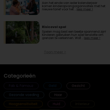
Aan het einde van ieder kalenderjaar
komen kinderopvangorganisaties met het
nieuwe tarief voor het …
lees meer >
Risicovol spel
Spelen mag best een beetje spannend zijn!
Kinderen gebruiken hun spel tenslotte om
grenzen te verkennen. Wat …
lees meer >
Toon meer >
Categorieën
Fab & Famouz
Geld
Gezicht
Gezonde voeding
Haar
Hoogsensitiviteit
Huid
Interieur