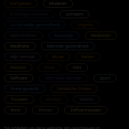
Kamperen
Kinderen
Krachtige vrouwen
Lichaam
Lichamelijke gezondheid
Lingerie
Mannenbrein
Massage
Mediation
Meditatie
Mentale gezondheid
Mijn Verhaal
Mode
Reizen
Relaties
Rouw
Seks
Selfcare
Selfmade Woman
Sport
Streefgewicht
Tenslotte Stories
Trouwen
Uitvaart
Visions
Werk
Wonen
Zelfvertrouwen
De artikelen op deze website zijn geschreven in