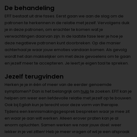
De behandeling
EFIT bestaat uit drie fases. Eerst gaan we aan de slag om de
patronen te herkennen in de relatie met jezelf. Vervolgens duik
je in deze patronen, om erachter te komen wat je
verwachtingen daarvan zijn. In de laatste fase leer je hoe je
deze negatieve patronen kunt doorbreken. Op die manier
achterhaal je waar jouw emoties vandaan komen. Als gevolg
wordt het dan makkelijker om met deze gevoelens om te gaan
en jezelf meer te accepteren. Je leert je eigen taal te spreken.
Jezelf terugvinden
Herken je je in één of meer van de eerder genoemde
symptomen? Dan is het belangrijk om
hulp
te zoeken. EFIT kan je
helpen om weer een liefdevolle relatie met jezelf op te bouwen.
Ook bij Egilah kun je terecht voor deze vorm van therapie.
Tijdens een kennismakingsgesprek bespreken waar je mee zit
en waar je aan wilt werken. Alleen erover praten kan je al
enorm opluchten. Samen werken we naar jouw doel: weer
lekker in je vel zitten! Heb je meer vragen of wil je een afspraak