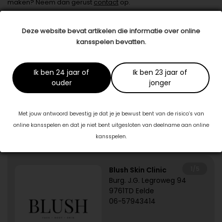
maken? Neem dan gerust
contact
op.
Datum: 23 december 2022
Deze website bevat artikelen die informatie over online
Deel dit artikel
kansspelen bevatten.
Ik ben 24 jaar of
Ik ben 23 jaar of
Dit artikel is tot stand gekomen in samenwerking met:
ouder
jonger
Egilah
egilah.nl
Met jouw antwoord bevestig je dat je je bewust bent van de risico’s van
online kansspelen en dat je niet bent uitgesloten van deelname aan online
Specialisten in jouw buurt
kansspelen.
1/5
Blush Skin Clinic
Burg. J.G. Legroweg 94
9761TD Eelde
06-57943414