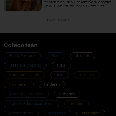
zichzelf te houden. Dat komt vaak doordat
ze zich laten leiden door de …
lees meer >
Toon meer >
Categorieën
Fab & Famouz
Geld
Gezicht
Gezonde voeding
Haar
Hoogsensitiviteit
Huid
Interieur
Kamperen
Kinderen
Krachtige vrouwen
Lichaam
Lichamelijke gezondheid
Lingerie
Mannenbrein
Massage
Mediation