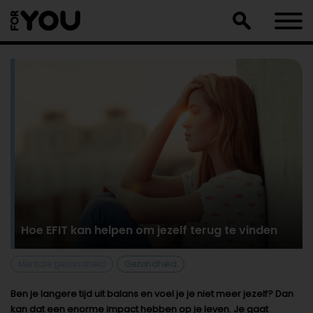
Doorgaan
naar
artikel
Hoe EFIT kan helpen om jezelf terug te vinden
Mentale gezondheid
Gezondheid
Ben je langere tijd uit balans en voel je je niet meer jezelf? Dan
kan dat een enorme impact hebben op je leven. Je gaat