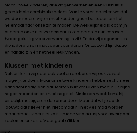
Maar… twee kinderen, drie dagen werken en een klushuis is
geen ideale combinatie helaas. Van te voren dachten we dat
we daar iedere vrije minuut zouden gaan besteden om het
helemaal naar onze zin te maken. De werkelijkheid is dat mijn
ouders in onze nieuwe achtertuin kamperen in hun caravan
(waar gelukkig vloerverwarming in zit). En dat zij degenen zijn
die iedere vrije minuut daar spenderen. Ontzettend fijn dat ze
én handig zijn én het heel leuk vinden.
Klussen met kinderen
Natuurlijk zijn wij daar ook veel en proberen wij ook zoveel
mogelijk te doen. Maar onze twee kinderen hebben echt meer
aandacht nodig dan dat. Marten is liever lui dan moe: hij is bijna
negen maanden en kruipt nog niet. Sinds een week komt hij
eindelijk met tijgeren de kamer door. Maar dat wil je op de
‘bouwplaats’ liever niet. Niet omdat hij niet vies mag worden,
maar omdat ik het niet zo’n fijn idee vind dat hij voor dweil gaat
spelen en onze stofvloer gaat aflikken.
Vies worden