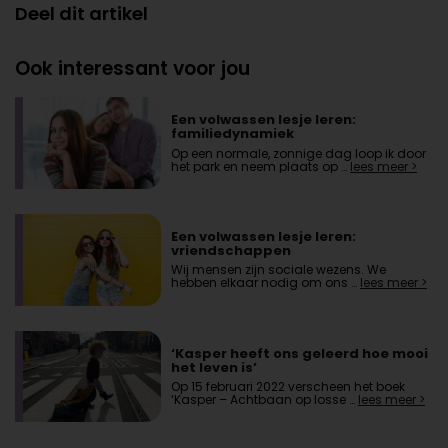
Deel dit artikel
Ook interessant voor jou
Een volwassen lesje leren:
familiedynamiek
Op een normale, zonnige dag loop ik door
het park en neem plaats op …
lees meer >
Een volwassen lesje leren:
vriendschappen
Wij mensen zijn sociale wezens. We
hebben elkaar nodig om ons …
lees meer >
‘Kasper heeft ons geleerd hoe mooi
het leven is’
Op 15 februari 2022 verscheen het boek
‘Kasper – Achtbaan op losse …
lees meer >