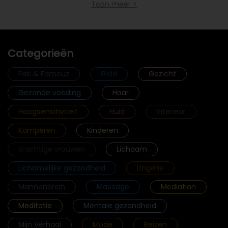
Toon meer >
Categorieën
Fab & Famouz
Geld
Gezicht
Gezonde voeding
Haar
Hoogsensitiviteit
Huid
Interieur
Kamperen
Kinderen
Krachtige vrouwen
Lichaam
Lichamelijke gezondheid
Lingerie
Mannenbrein
Massage
Mediation
Meditatie
Mentale gezondheid
Mijn Verhaal
Mode
Reizen