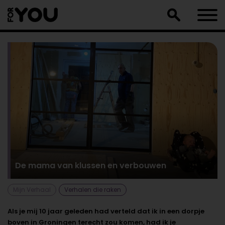
Doorgaan
naar
artikel
De mama van klussen en verbouwen
Mijn Verhaal
Verhalen die raken
Als je mij 10 jaar geleden had verteld dat ik in een dorpje
boven in Groningen terecht zou komen, had ik je