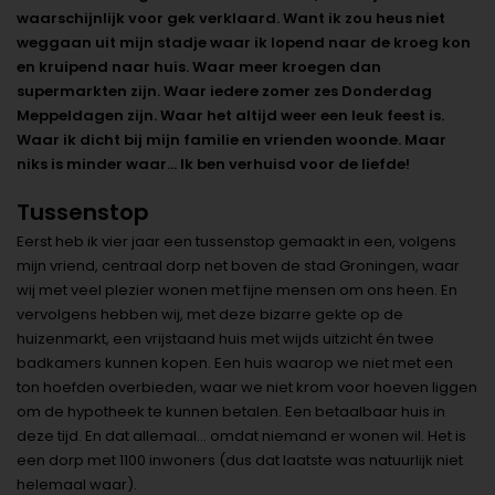
waarschijnlijk voor gek verklaard. Want ik zou heus niet
weggaan uit mijn stadje waar ik lopend naar de kroeg kon
en kruipend naar huis. Waar meer kroegen dan
supermarkten zijn. Waar iedere zomer zes Donderdag
Meppeldagen zijn. Waar het altijd weer een leuk feest is.
Waar ik dicht bij mijn familie en vrienden woonde. Maar
niks is minder waar… Ik ben verhuisd voor de liefde!
Tussenstop
Eerst heb ik vier jaar een tussenstop gemaakt in een, volgens
mijn vriend, centraal dorp net boven de stad Groningen, waar
wij met veel plezier wonen met fijne mensen om ons heen. En
vervolgens hebben wij, met deze bizarre gekte op de
huizenmarkt, een vrijstaand huis met wijds uitzicht én twee
badkamers kunnen kopen. Een huis waarop we niet met een
ton hoefden overbieden, waar we niet krom voor hoeven liggen
om de hypotheek te kunnen betalen. Een betaalbaar huis in
deze tijd. En dat allemaal… omdat niemand er wonen wil. Het is
een dorp met 1100 inwoners (dus dat laatste was natuurlijk niet
helemaal waar).