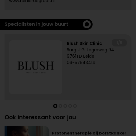
www.reinierdegraaf.nl
Specialisten in jouw buurt
1/5
Blush Skin Clinic
Burg. J.G. Legroweg 94
9761TD Eelde
06-57943414
Ook interessant voor jou
Protonentherapie bij borstkanker