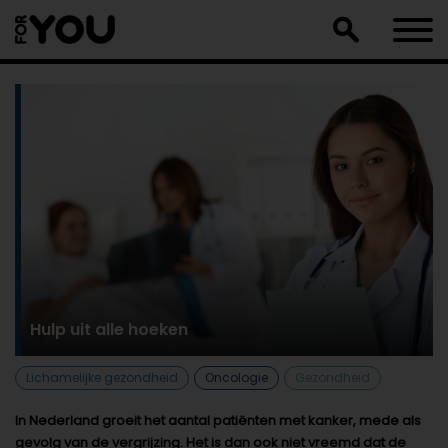
Doorgaan
naar
artikel
Hulp uit alle hoeken
Lichamelijke gezondheid
Oncologie
Gezondheid
In Nederland groeit het aantal patiënten met kanker, mede als
gevolg van de vergrijzing. Het is dan ook niet vreemd dat de