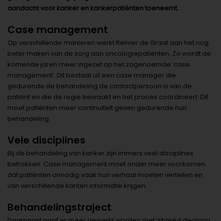
aandacht voor kanker en kankerpatiënten toeneemt.
Case management
Op verschillende manieren werkt Reinier de Graaf aan het nog
beter maken van de zorg aan oncologiepatiënten. Zo wordt de
komende jaren meer ingezet op het zogenoemde ‘case
management’. Dit bestaat uit een case manager die
gedurende de behandeling de contactpersoon is van de
patiënt en die de regie bewaakt en het proces coördineert. Dit
moet patiënten meer continuïteit geven gedurende hun
behandeling.
Vele disciplines
Bij de behandeling van kanker zijn immers veel disciplines
betrokken. Case management moet onder meer voorkomen
dat patiënten onnodig vaak hun verhaal moeten vertellen en
van verschillende kanten informatie krijgen.
Behandelingstraject
Daarnaast gaat er meer gewerkt worden met ‘shared decision