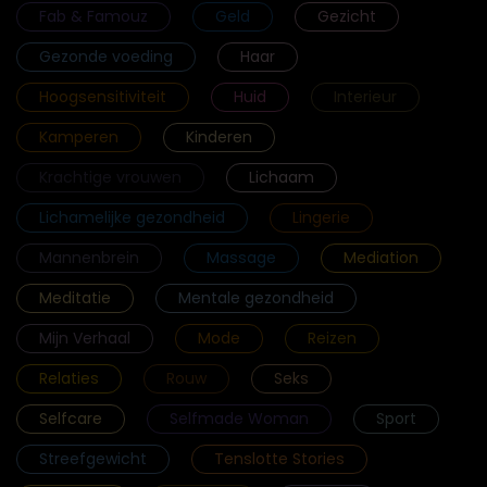
Fab & Famouz
Geld
Gezicht
Gezonde voeding
Haar
Hoogsensitiviteit
Huid
Interieur
Kamperen
Kinderen
Krachtige vrouwen
Lichaam
Lichamelijke gezondheid
Lingerie
Mannenbrein
Massage
Mediation
Meditatie
Mentale gezondheid
Mijn Verhaal
Mode
Reizen
Relaties
Rouw
Seks
Selfcare
Selfmade Woman
Sport
Streefgewicht
Tenslotte Stories