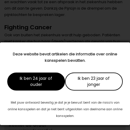
en wachten vaak tot ze een afspraak in het ziekenhuis hebben
om dit aan te geven. Dankzij de PijnLijn is de drempel om de
pijnklachten te bespreken lager.
Fighting Cancer
Ook van buiten het ziekenhuis wordt hulp geboden. Patiënten
met kanker die hun haar (deels) verliezen als gevolg van hun
behandeling, krijgen namelijk sinds kort een handgemaakte
muts aangeboden. Deze mutsen worden gehaakt door
Deze website bevat artikelen die informatie over online
vrijwilligers die zijn aangesloten bij stichting Fighting Cancer. De
kansspelen bevatten.
mutsen helpen patiënten om hun hoofd warm te houden,
ondanks het haarverlies.
Ik ben 24 jaar of
Ik ben 23 jaar of
ouder
jonger
Datum: 15 maart 2018
Deel dit artikel
Met jouw antwoord bevestig je dat je je bewust bent van de risico’s van
online kansspelen en dat je niet bent uitgesloten van deelname aan online
Dit artikel is tot stand gekomen in samenwerking met:
kansspelen.
Reinier de Graaf