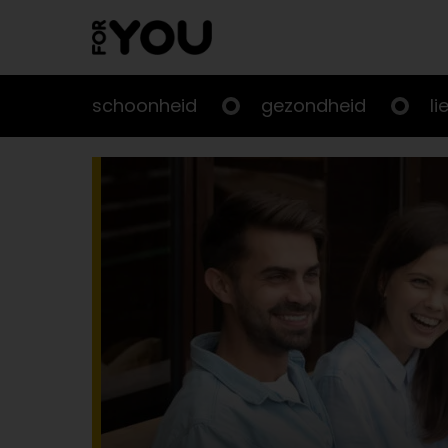
Doorgaan
naar
artikel
schoonheid
gezondheid
li