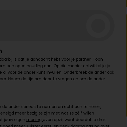
n
 daarbij is dat je aandacht hebt voor je partner. Toon
neem een open houding aan. Op die manier ontwikkel je je
je al voor de ander kunt invullen. Onderbreek de ander ook
erp. Neem de tijd om door te vragen en om de ander
rin de ander serieus te nemen en echt aan te horen,
eneigd meer bezig te zijn met wat ze zélf willen
et jouw eigen
mening
even opzij, want doordat je druk
et goed meer. Luister eerst, en denk daarna pas na over