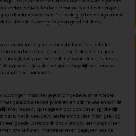
en jou en je partner verdwijnen. Door overvolle agenda’s
en sociale activiteiten hou je nauwelijks fut over en plof
 ga je doodmoe naar bed. Er is weinig tijd en energie meer
latie uiteindelijk weinig tot geen goed zal doen.
ces is waaraan je geen aandacht hoeft te besteden.
n luisteren hetzelfde is, zou dit nog weleens een grote
 namelijk een groot verschil tussen horen en luisteren.
’. Je signaleert geluiden en geeft mogelijk een reactie
eren vergt meer aandacht.
het opvangen, maar zet je je in om je
bewust
te worden
ert het gehoorde te interpreteren en aan te voelen wat de
delijk met respect op reageert, pas dan kan er sprake zijn
 dat is het in veel gevallen helemaal niet. Maar gelukkig
it een goede luisteraar in ons allemaal. Het hangt alleen
nemen om te horen, interpreteren en begrijpen wat de