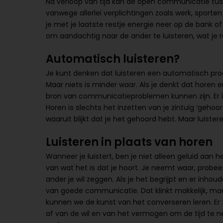
Na verloop van tijd kan de open communicatie tuss
vanwege allerlei verplichtingen zoals werk, sporten 
je met je laatste restje energie neer op de bank of
om aandachtig naar de ander te luisteren, wat je re
Automatisch luisteren?
Je kunt denken dat luisteren een automatisch pro
Maar niets is minder waar. Als je denkt dat horen e
bron van communicatieproblemen kunnen zijn. Er is
Horen is slechts het inzetten van je zintuig ‘gehoor
waaruit blijkt dat je het gehoord hebt. Maar luist
Luisteren in plaats van horen
Wanneer je luistert, ben je niet alleen geluid aan 
van wat het is dat je hoort. Je neemt waar, probe
ander je wil zeggen. Als je het begrijpt en er inhou
van goede communicatie. Dat klinkt makkelijk, maar
kunnen we de kunst van het converseren leren. Er z
af van de wil en van het vermogen om de tijd te 