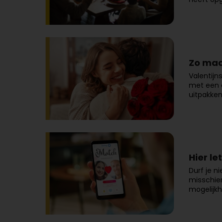
Zo maa
Valentijn
met een c
uitpakken
Hier le
Durf je n
misschien
mogelijkh