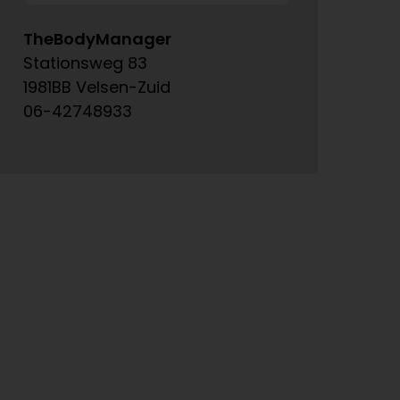
TheBodyManager
A
Stationsweg 83
Ke
1981BB Velsen-Zuid
15
06-42748933
06