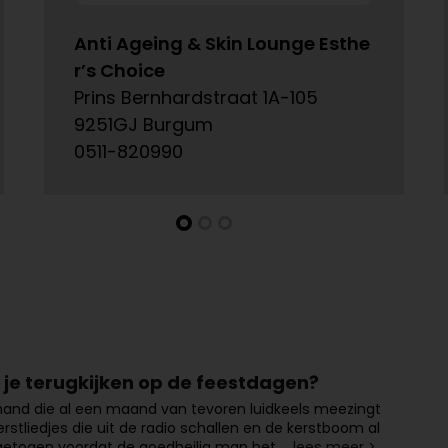
Anti Ageing & Skin Lounge Esthe
r’s Choice
Prins Bernhardstraat 1A-105
9251GJ Burgum
0511-820990
l je terugkijken op de feestdagen?
emand die al een maand van tevoren luidkeels meezingt
rstliedjes die uit de radio schallen en de kerstboom al
getogen voordat de goedheilig man het …
lees meer >