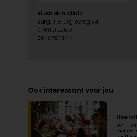
Blush Skin Clinic
Burg. J.G. Legroweg 94
9761TD Eelde
06-57943414
Ook interessant voor jou
Hoe wi
Ben jij i
met de ke
heeft op