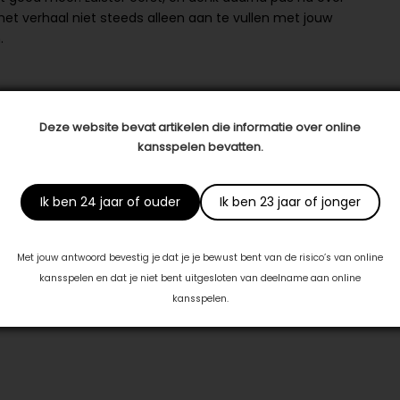
het verhaal niet steeds alleen aan te vullen met jouw
.
lpen om te leren wat jij op jouw manier kunt doen. Ik ben
en/of je partner helpen met verschillende
Deze website bevat artikelen die informatie over online
eigen luisterskills en deze stap voor stap ontwikkelen.
kansspelen bevatten.
kunt toepassen, zodat jij en je partner weer oog en oor
Ik ben 24 jaar of ouder
Ik ben 23 jaar of jonger
en je partner (weer) actief naar elkaar gaan luisteren. Je
Met jouw antwoord bevestig je dat je je bewust bent van de risico’s van online
en groeien. Merk hoe jullie band versterkt en relatie
kansspelen en dat je niet bent uitgesloten van deelname aan online
ntact op voor een eerste kennismaking.
kansspelen.