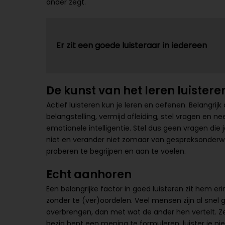
ander zegt.
Er zit een goede luisteraar in iedereen
De kunst van het leren luistere
Actief luisteren kun je leren en oefenen. Belangrijk
belangstelling, vermijd afleiding, stel vragen en 
emotionele intelligentie. Stel dus geen vragen die 
niet en verander niet zomaar van gespreksonderw
proberen te begrijpen en aan te voelen.
Echt aanhoren
Een belangrijke factor in goed luisteren zit hem e
zonder te (ver)oordelen. Veel mensen zijn al snel g
overbrengen, dan met wat de ander hen vertelt. Z
bezig bent een mening te formuleren, luister je ni