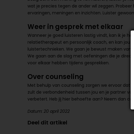
wat je precies tegen de ander wil zeggen. Probeer 
ervaringen, meningen en inzichten. Luister gewoon
Weer in gesprek met elkaar
Wanneer je goed luisteren lastig vindt, kan ik je he
relatietherapeut en persoonlijk coach, en kan jou 
luistertechnieken. We gaan je bewust maken van je 
We gaan aan de slag met oefeningen die je direct 
voor elkaar hebben tijdens gesprekken.
Over counseling
Met behulp van counseling zorgen we ervoor dat jij 
zult de verbondenheid tussen jou en je partner voel
verbetert. Heb jij hier behoefte aan? Neem dan co
Datum: 20 april 2022
Deel dit artikel