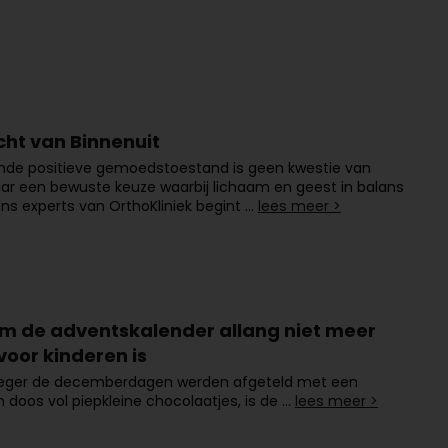
cht van Binnenuit
ende positieve gemoedstoestand is geen kwestie van
ar een bewuste keuze waarbij lichaam en geest in balans
gens experts van OrthoKliniek begint …
lees meer >
 de adventskalender allang niet meer
voor kinderen is
eger de decemberdagen werden afgeteld met een
 doos vol piepkleine chocolaatjes, is de …
lees meer >