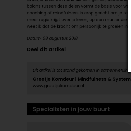
balans tussen deze delen vormt de basis voor welzi
coaching of mindfulness is erop gericht om je te l
meer regie krijgt over je leven, op een manier die bi
weet ik dat de kracht om persoonlijk te groeien in i
Datum: 08 augustus 2018
Deel dit artikel
Dit artikel is tot stand gekomen in samenwerking
Greetje Komdeur | Mindfulness & System
www.greetjekomdeur.nl
Specialisten in jouw buurt