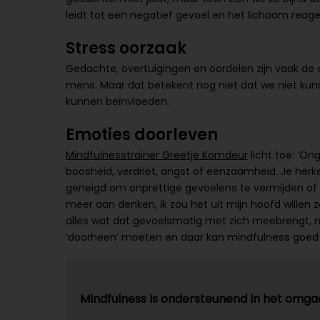
leidt tot een negatief gevoel en het lichaam reag
Stress oorzaak
Gedachte, overtuigingen en oordelen zijn vaak de oo
mens. Maar dat betekent nog niet dat we niet kun
kunnen beïnvloeden.
Emoties doorleven
Mindfulnesstrainer Greetje Komdeur
licht toe: ‘On
boosheid, verdriet, angst of eenzaamheid. Je herkent
geneigd om onprettige gevoelens te vermijden of w
meer aan denken, ik zou het uit mijn hoofd willen z
alles wat dat gevoelsmatig met zich meebrengt, n
‘doorheen’ moeten en daar kan mindfulness goed b
Mindfulness is ondersteunend in het omgaa