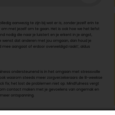
dig aanwezig te zijn bij wat er is, zonder jezelf erin te
ier om met jezelf om te gaan. Het is ook hoe we het liefst
nodig die naar je luistert en je erkent in je angst,
s je wenst dat anderen met jou omgaan, dan houd je
jd mee aangaat of erdoor overweldigd raakt’, aldus
lness ondersteunend is in het omgaan met stressvolle
it is ook waarom steeds meer zorgverzekeraars de 8-weekse
ck fix; het lost de problemen niet op. Mindfulness vergt
pt om contact maken met je gevoelens van ongemak en
ot meer ontspanning.
uit verschillende delen: lichaam, geest en ziel. Een goede