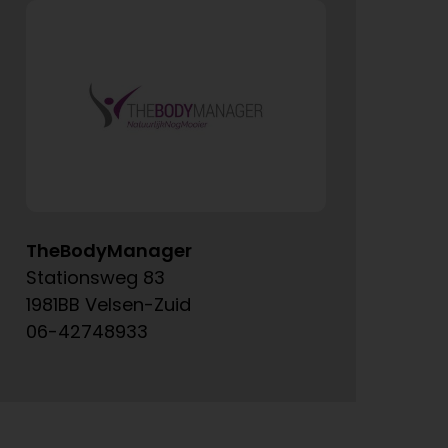
TheBodyManager
A
Stationsweg 83
Ke
1981BB Velsen-Zuid
15
06-42748933
06