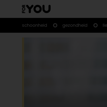
Doorgaan
naar
artikel
schoonheid
gezondheid
li