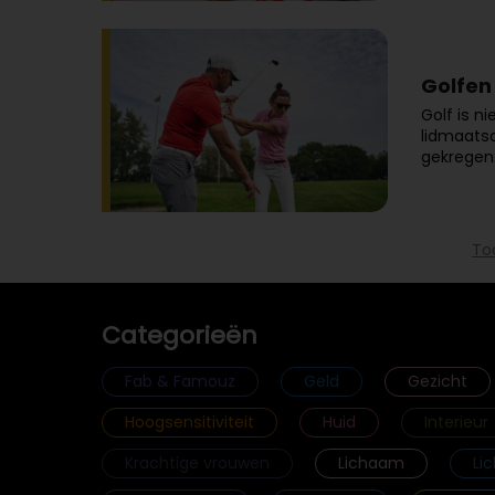
Golfen 
Golf is n
lidmaatsc
gekregen:
To
Categorieën
Fab & Famouz
Geld
Gezicht
Hoogsensitiviteit
Huid
Interieur
Krachtige vrouwen
Lichaam
Li