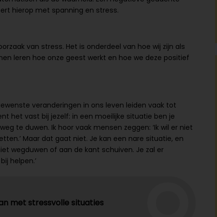
eert hierop met spanning en stress.
rzaak van stress. Het is onderdeel van hoe wij zijn als
nen leren hoe onze geest werkt en hoe we deze positief
gewenste veranderingen in ons leven leiden vaak tot
 het vast bij jezelf: in een moeilijke situatie ben je
eg te duwen. Ik hoor vaak mensen zeggen: ‘Ik wil er niet
etten.’ Maar dat gaat niet. Je kan een nare situatie, en
iet wegduwen of aan de kant schuiven. Je zal er
ij helpen.’
n met stressvolle situaties