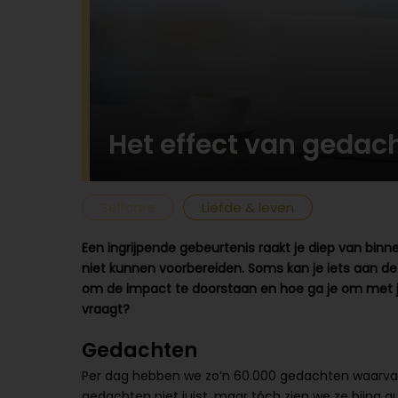
Het effect van gedac
Selfcare
Liefde & leven
Een ingrijpende gebeurtenis raakt je diep van binn
niet kunnen voorbereiden. Soms kan je iets aan de
om de impact te doorstaan en hoe ga je om met je
vraagt?
Gedachten
Per dag hebben we zo’n 60.000 gedachten waarvan 
gedachten niet juist, maar tóch zien we ze bijna