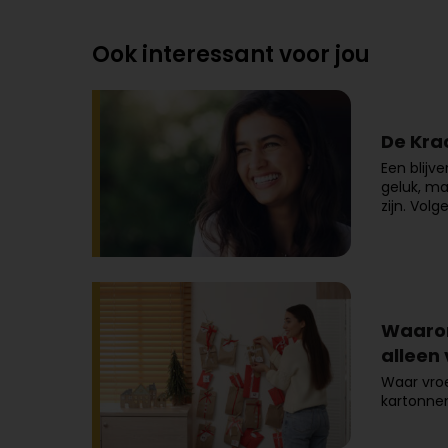
Ook interessant voor jou
De Kra
Een blijv
geluk, ma
zijn. Vol
Waarom
alleen 
Waar vro
kartonnen