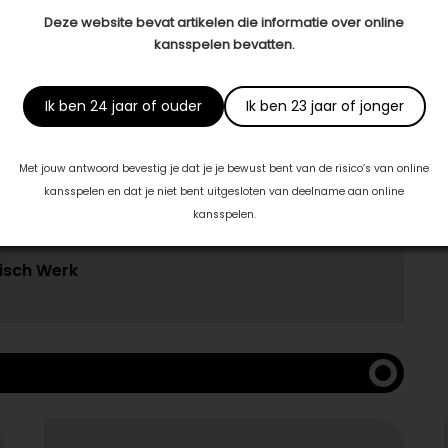
jn, gezondheid, zingeving en geluk. Mijn begeleiding met
Deze website bevat artikelen die informatie over online
eren hoe je meer in je eigen kracht kunt staan, zodat je
kansspelen bevatten.
j jou past. Alles begint bij bewustwording. Uit ervaring
edereen zit.’
Ik ben 24 jaar of ouder
Ik ben 23 jaar of jonger
Met jouw antwoord bevestig je dat je je bewust bent van de risico’s van online
kansspelen en dat je niet bent uitgesloten van deelname aan online
kansspelen.
 met:
isch Werk