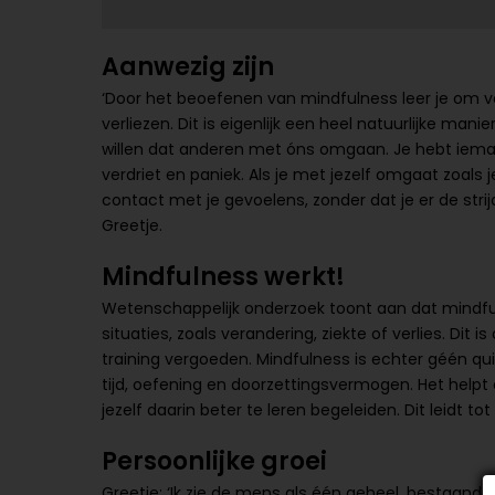
Aanwezig zijn
‘Door het beoefenen van mindfulness leer je om volle
verliezen. Dit is eigenlijk een heel natuurlijke man
willen dat anderen met óns omgaan. Je hebt iemand 
verdriet en paniek. Als je met jezelf omgaat zoal
contact met je gevoelens, zonder dat je er de stri
Greetje.
Mindfulness werkt!
Wetenschappelijk onderzoek toont aan dat mindfu
situaties, zoals verandering, ziekte of verlies. D
training vergoeden. Mindfulness is echter géén qui
tijd, oefening en doorzettingsvermogen. Het hel
jezelf daarin beter te leren begeleiden. Dit leidt t
Persoonlijke groei
Greetje: ‘Ik zie de mens als één geheel, bestaande 