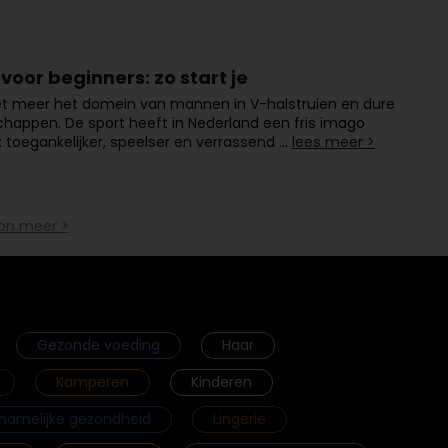
voor beginners: zo start je
iet meer het domein van mannen in V-halstruien en dure
happen. De sport heeft in Nederland een fris imago
 toegankelijker, speelser en verrassend …
lees meer >
on meer >
Gezonde voeding
Haar
Kamperen
Kinderen
chamelijke gezondheid
Lingerie