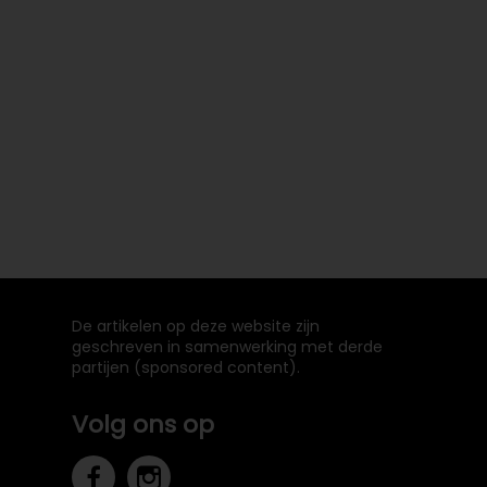
De artikelen op deze website zijn
geschreven in samenwerking met derde
partijen (sponsored content).
Volg ons op