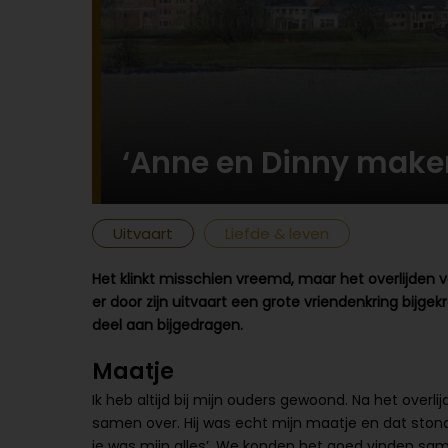
‘Anne en Dinny maken
Uitvaart
Liefde & leven
Het klinkt misschien vreemd, maar het overlijden 
er door zijn uitvaart een grote vriendenkring bij
deel aan bijgedragen.
Maatje
Ik heb altijd bij mijn ouders gewoond. Na het overl
samen over. Hij was echt mijn maatje en dat stond
je was mijn alles’. We konden het goed vinden same