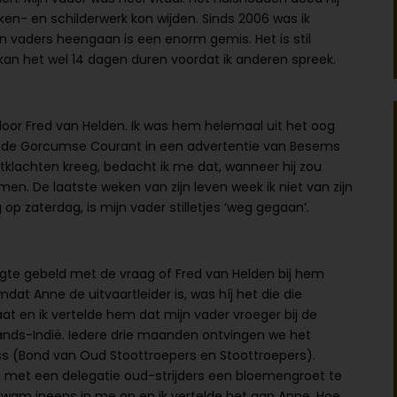
ken- en schilderwerk kon wijden. Sinds 2006 was ik
n vaders heengaan is een enorm gemis. Het is stil
kan het wel 14 dagen duren voordat ik anderen spreek.
door Fred van Helden. Ik was hem helemaal uit het oog
 in de Gorcumse Courant in een advertentie van Besems
rtklachten kreeg, bedacht ik me dat, wanneer hij zou
n. De laatste weken van zijn leven week ik niet van zijn
 op zaterdag, is mijn vader stilletjes ‘weg gegaan’.
oegte gebeld met de vraag of Fred van Helden bij hem
at Anne de uitvaartleider is, was híj het die die
t en ik vertelde hem dat mijn vader vroeger bij de
ands-Indië. Iedere drie maanden ontvingen we het
ss (Bond van Oud Stoottroepers en Stoottroepers).
m met een delegatie oud-strijders een bloemengroet te
 kwam ineens in me op en ik vertelde het aan Anne. Hoe