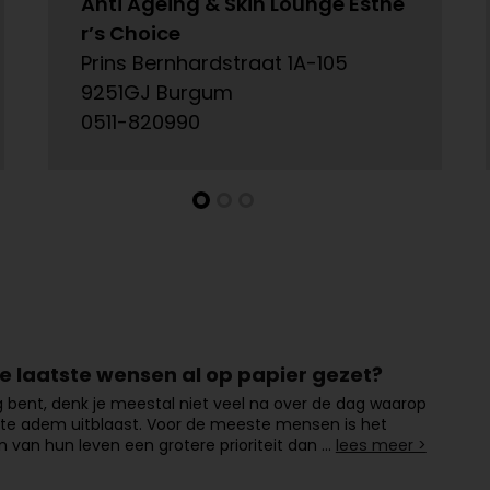
Anti Ageing & Skin Lounge Esthe
r’s Choice
Prins Bernhardstraat 1A-105
9251GJ Burgum
0511-820990
 je laatste wensen al op papier gezet?
ng bent, denk je meestal niet veel na over de dag waarop
tste adem uitblaast. Voor de meeste mensen is het
van hun leven een grotere prioriteit dan …
lees meer >