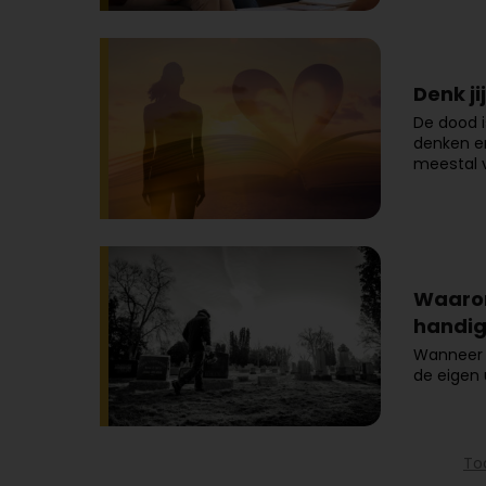
Denk ji
De dood i
denken er
meestal v
Waarom
handig
Wanneer 
de eigen 
To