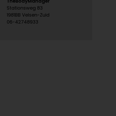
TheBodyManager
A
Stationsweg 83
Ke
1981BB Velsen-Zuid
15
06-42748933
06