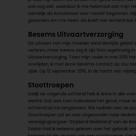
ook nog zelf, waardoor ik me helemaal aan mijn te
namelijk als kunstenaar voor mezelf begonnen. Mij
geworden om me heen. Als ikzelf niet iemand bel, 
Besems Uitvaartverzorging
De uitvaart van mijn moeder werd destijds geleid 
verloren, maar ineens zag ik zijn foto regelmatig
Uitvaartverzorging. Toen mijn vader in mei 2015 ha
overlijden, ik met Anne Besems contact op zou neme
zijde. Op 12 september 2015, in de nacht van vrijdag
Stoottroepen
Gelijk de volgende ochtend heb ik Anne in alle vr
werkte. Dat was toen inderdaad het geval, maar omd
ochtend bij me langskwam. We raakten aan de praa
Stoottroepen zat en was uitgezonden naar Nederl
verenigingsorgaan ‘Strijdend Nederland’ van de Bo
Daarin had ik weleens gelezen over het gebruik o
brengen bij de uitvaart van een stoottroeper. Dat