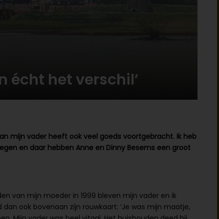
 écht het verschil’
van mijn vader heeft ook veel goeds voortgebracht. Ik heb
gekregen en daar hebben Anne en Dinny Besems een groot
ijden van mijn moeder in 1999 bleven mijn vader en ik
 dan ook bovenaan zijn rouwkaart: ‘Je was mijn maatje,
n. Mijn vader was heel vitaal. Het huishouden deed hij