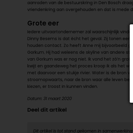
aanraden van de bestuurskring in Den Bosch draag ik
vriendenkring aan overgehouden en dat is mede da
Grote eer
Iedere uitvaartondernemer zal waarschijnlijk vinde
Dinny Besems is dat écht het geval. Zij tonen e
houden contact. Zo heeft Anne mij bijvoorbeeld 
Gorkum. Hij had weleens de skyline van andere st
van Gorkum was er nog niet. Ik vond het zó’n grote
kwijt en gaandeweg het proces kroop ik als het wa
met daarvoor een stukje rivier. Water is de bron va
stroomopwaarts, naar de bron waar alle leven bego
kiezen, er troost in kunnen vinden.
Datum: 31 maart 2020
Deel dit artikel
Dit artikel is tot stand gekomen in samenwerking