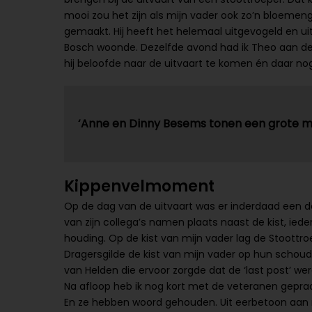
mooi zou het zijn als mijn vader ook zo’n bloemen
gemaakt. Hij heeft het helemaal uitgevogeld en ui
Bosch woonde. Dezelfde avond had ik Theo aan de te
hij beloofde naar de uitvaart te komen én daar no
‘Anne en Dinny Besems tonen een grote m
Kippenvelmoment
Op de dag van de uitvaart was er inderdaad een de
van zijn collega’s namen plaats naast de kist, iede
houding. Op de kist van mijn vader lag de Stoottro
Dragersgilde de kist van mijn vader op hun schoud
van Helden die ervoor zorgde dat de ‘last post’ 
Na afloop heb ik nog kort met de veteranen gepraat
En ze hebben woord gehouden. Uit eerbetoon aan 