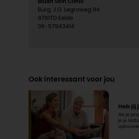
Blush Skin Clinic
Burg. J.G. Legroweg 94
9761TD Eelde
06-57943414
Ook interessant voor jou
Heb jij
Als je jo
je je laa
opbouwen 