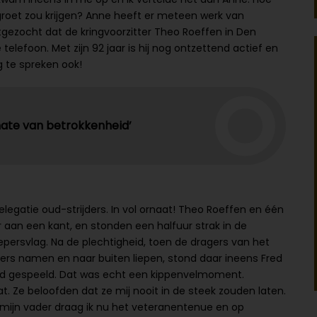
groet zou krijgen? Anne heeft er meteen werk van
tgezocht dat de kringvoorzitter Theo Roeffen in Den
lefoon. Met zijn 92 jaar is hij nog ontzettend actief en
g te spreken ook!
ate van betrokkenheid’
legatie oud-strijders. In vol ornaat! Theo Roeffen en één
r aan een kant, en stonden een halfuur strak in de
epersvlag. Na de plechtigheid, toen de dragers van het
ers namen en naar buiten liepen, stond daar ineens Fred
werd gespeeld. Dat was echt een kippenvelmoment.
. Ze beloofden dat ze mij nooit in de steek zouden laten.
mijn vader draag ik nu het veteranentenue en op