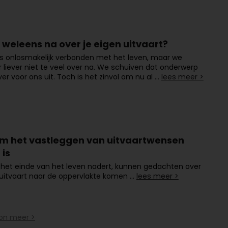
j weleens na over je eigen uitvaart?
s onlosmakelijk verbonden met het leven, maar we
 liever niet te veel over na. We schuiven dat onderwerp
er voor ons uit. Toch is het zinvol om nu al …
lees meer >
 het vastleggen van uitvaartwensen
 is
het einde van het leven nadert, kunnen gedachten over
uitvaart naar de oppervlakte komen …
lees meer >
on meer >