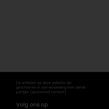
De artikelen op deze website zijn
geschreven in samenwerking met derde
partijen (sponsored content).
Volg ons op