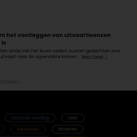
 het vastleggen van uitvaartwensen
 is
het einde van het leven nadert, kunnen gedachten over
uitvaart naar de oppervlakte komen …
lees meer >
on meer >
Gezonde voeding
Haar
Kamperen
Kinderen