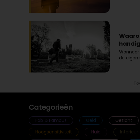
Waarom
handig
Wanneer 
de eigen 
To
Categorieën
Fab & Famouz
Geld
Gezicht
Hoogsensitiviteit
Huid
Interieur