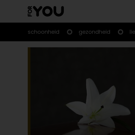
Doorgaan
naar
artikel
schoonheid
gezondheid
li