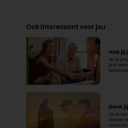
Ook interessant voor jou
Heb jij
Als je jo
je je laa
opbouwen 
Denk ji
De dood i
denken er
meestal v