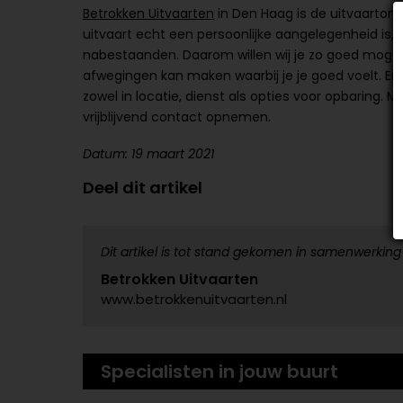
Betrokken Uitvaarten
in Den Haag is de uitvaartonde
uitvaart echt een persoonlijke aangelegenheid is
nabestaanden. Daarom willen wij je zo goed mogeli
afwegingen kan maken waarbij je je goed voelt. Er i
zowel in locatie, dienst als opties voor
opbaring
. M
vrijblijvend contact opnemen.
Datum: 19 maart 2021
Deel dit artikel
Dit artikel is tot stand gekomen in samenwerking
Betrokken Uitvaarten
www.betrokkenuitvaarten.nl
Specialisten in jouw buurt