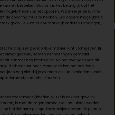
te kunnen bezoeken. Daarom is het belangrijk dat het
nde mogelijkheden bij het opbaren. Wanneer je de ruimte
art de opbaring thuis te hebben. Een andere mogelijkheid
bezoek gaan. Je kunt er ook makkelijk anderen uitnodigen,
t afscheid op een persoonlijke manier kunt vormgeven. Bij
met elkaar gedeeld, samen herinneringen gemaakt.
 dit contact nog intensiever. Na het overlijden valt dit
t je dierbare rust heet, maar toch kan het ook ‘leeg’
rlijden nog dichtbij je dierbare zijn. De overledene voelt
t op intieme wijze afscheid nemen.
steeds meer mogelijkheden bij. Dit is ook het geval bij
 baren, is met de zogenaamde ‘Bio Sac’. Hierbij worden
rels op het lichaam gelegd. Deze zakjes nemen de geuren
tstoot. Deze zakjes worden onder de kleren gelegd,