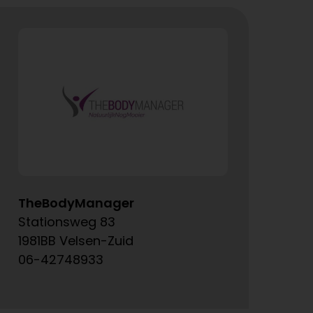
TheBodyManager
A
Stationsweg 83
Ke
1981BB Velsen-Zuid
15
06-42748933
06