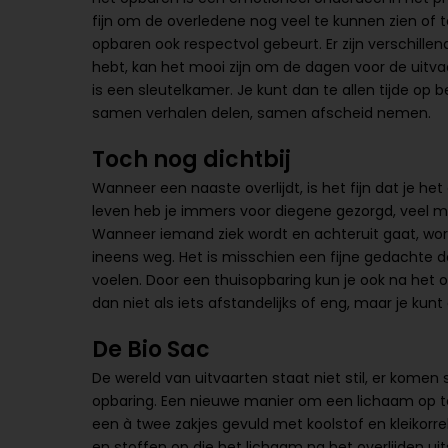
fijn om de overledene nog veel te kunnen zien of 
opbaren ook respectvol gebeurt. Er zijn verschille
hebt, kan het mooi zijn om de dagen voor de uitva
is een sleutelkamer. Je kunt dan te allen tijde op 
samen verhalen delen, samen afscheid nemen.
Toch nog dichtbij
Wanneer een naaste overlijdt, is het fijn dat je he
leven heb je immers voor diegene gezorgd, veel 
Wanneer iemand ziek wordt en achteruit gaat, wordt
ineens weg. Het is misschien een fijne gedachte da
voelen. Door een thuisopbaring kun je ook na het ove
dan niet als iets afstandelijks of eng, maar je kun
De Bio Sac
De wereld van uitvaarten staat niet stil, er komen 
opbaring. Een nieuwe manier om een lichaam op te
een à twee zakjes gevuld met koolstof en kleikor
en stoffen op die het lichaam na het overlijden ui