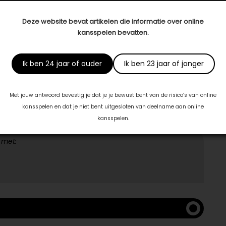
rneming van Gita Beets. Het is bij ons belangrijk dat de
, die helemaal op maat gemaakt is voor de overledene en
Deze website bevat artikelen die informatie over online
jk informeren over mogelijkheden, zodat je zelf
kansspelen bevatten.
s tijdens een uitvaart vaak meer mogelijk dan je denkt,
eer weten over alle mogelijkheden? Dan kun je altijd
Ik ben 24 jaar of ouder
Ik ben 23 jaar of jonger
Met jouw antwoord bevestig je dat je je bewust bent van de risico’s van online
kansspelen en dat je niet bent uitgesloten van deelname aan online
kansspelen.
 met: