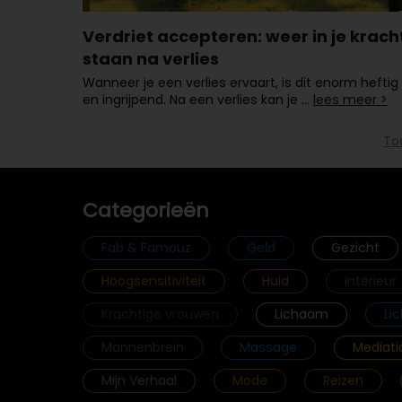
Verdriet accepteren: weer in je krach
staan na verlies
Wanneer je een verlies ervaart, is dit enorm heftig
en ingrijpend. Na een verlies kan je …
lees meer >
To
Categorieën
Fab & Famouz
Geld
Gezicht
Hoogsensitiviteit
Huid
Interieur
Krachtige vrouwen
Lichaam
Li
Mannenbrein
Massage
Mediati
Mijn Verhaal
Mode
Reizen