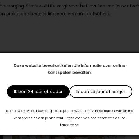
tverzorging. Stories of Life zorgt voor het invullen van jouw afsc
 en praktische begeleiding voor een uniek afscheid.
Deze website bevat artikelen die informatie over online
kansspelen bevatten.
Ik ben 24 jaar of ouder
Ik ben 23 jaar of jonger
Met jouw antwoord bevestig je dat je je bewust bent van de risico’s van online
kansspelen en dat je niet bent uitgesloten van deelname aan online
kansspelen.