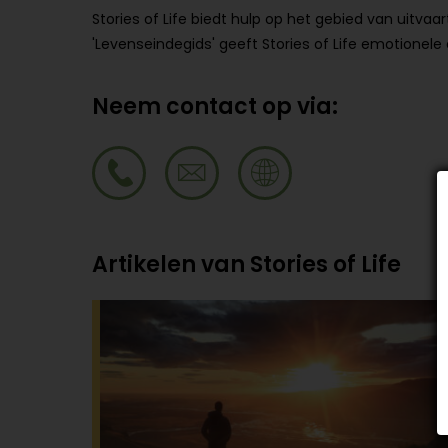
Stories of Life biedt hulp op het gebied van uitvaar
'Levenseindegids' geeft Stories of Life emotionele
Neem contact op via:
Artikelen van Stories of Life