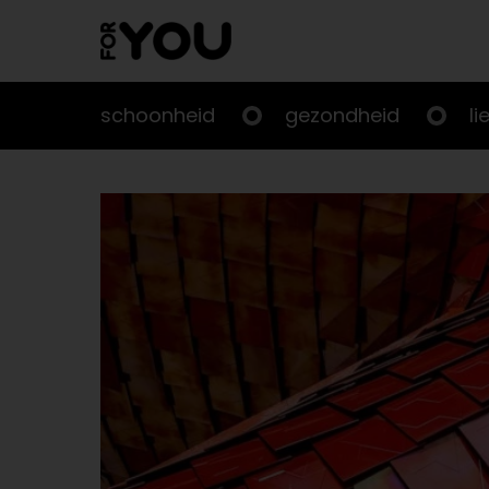
Doorgaan
naar
artikel
schoonheid
gezondheid
li