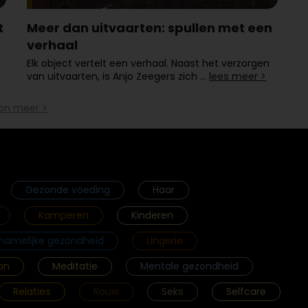
t
Meer dan uitvaarten: spullen met een
verhaal
Elk object vertelt een verhaal. Naast het verzorgen
van uitvaarten, is Anjo Zeegers zich …
lees meer >
on meer >
Gezonde voeding
Haar
Kamperen
Kinderen
chamelijke gezondheid
Lingerie
on
Meditatie
Mentale gezondheid
Relaties
Rouw
Seks
Selfcare