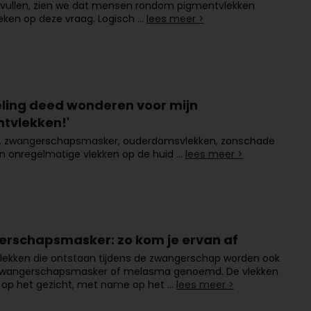
nvullen, zien we dat mensen rondom pigmentvlekken
eken op deze vraag. Logisch …
lees meer >
eling deed wonderen voor mijn
tvlekken!'
s, zwangerschapsmasker, ouderdomsvlekken, zonschade
n onregelmatige vlekken op de huid …
lees meer >
rschapsmasker: zo kom je ervan af
lekken die ontstaan tijdens de zwangerschap worden ook
zwangerschapsmasker of melasma genoemd. De vlekken
 op het gezicht, met name op het …
lees meer >