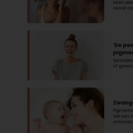
laten aa
vooral zo
'De pe
pigmen
Sproetje
of gewoo
Zwange
Pigmentv
wel een 
ontstaan