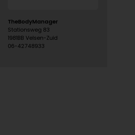
TheBodyManager
A
Stationsweg 83
Ke
1981BB Velsen-Zuid
15
06-42748933
06