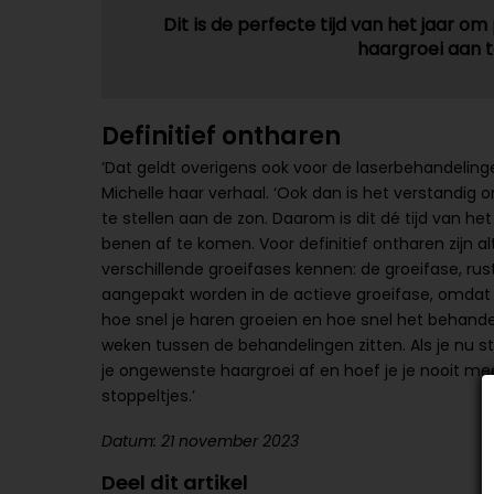
Dit is de perfecte tijd van het jaar 
haargroei aan 
Definitief ontharen
‘Dat geldt overigens ook voor de laserbehandelin
Michelle haar verhaal. ‘Ook dan is het verstandig o
te stellen aan de zon. Daarom is dit dé tijd van het 
benen af te komen. Voor definitief ontharen zijn 
verschillende groeifases kennen: de groeifase, rus
aangepakt worden in de actieve groeifase, omdat
hoe snel je haren groeien en hoe snel het behand
weken tussen de behandelingen zitten. Als je nu s
je ongewenste haargroei af en hoef je je nooit me
stoppeltjes.’
Datum: 21 november 2023
Deel dit artikel