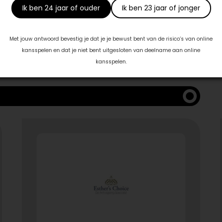
Ik ben 24 jaar of ouder
Ik ben 23 jaar of jonger
 met:
Met jouw antwoord bevestig je dat je je bewust bent van de risico’s van online
kansspelen en dat je niet bent uitgesloten van deelname aan online
kansspelen.