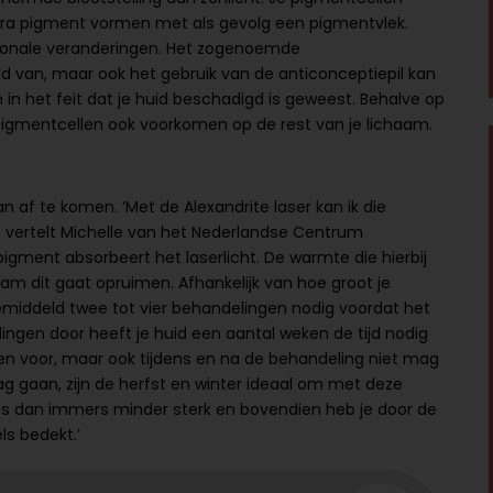
tra pigment vormen met als gevolg een pigmentvlek.
rmonale veranderingen. Het zogenoemde
 van, maar ook het gebruik van de anticonceptiepil kan
 in het feit dat je huid beschadigd is geweest. Behalve op
igmentcellen ook voorkomen op de rest van je lichaam.
n af te komen. ‘Met de Alexandrite laser kan ik die
, vertelt Michelle van het Nederlandse Centrum
igment absorbeert het laserlicht. De warmte die hierbij
aam dit gaat opruimen. Afhankelijk van hoe groot je
 gemiddeld twee tot vier behandelingen nodig voordat het
ngen door heeft je huid een aantal weken de tijd nodig
en voor, maar ook tijdens en na de behandeling niet mag
g gaan, zijn de herfst en winter ideaal om met deze
is dan immers minder sterk en bovendien heb je door de
s bedekt.’