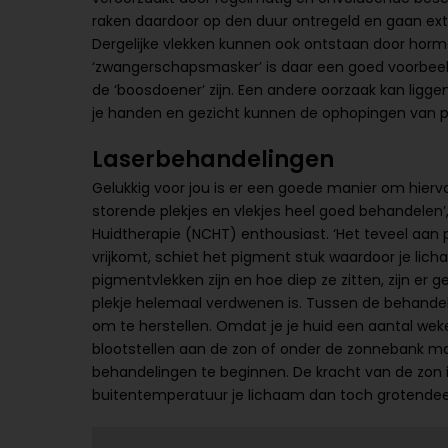
raken daardoor op den duur ontregeld en gaan ex
Dergelijke vlekken kunnen ook ontstaan door ho
‘zwangerschapsmasker’ is daar een goed voorbeeld
de ‘boosdoener’ zijn. Een andere oorzaak kan liggen
je handen en gezicht kunnen de ophopingen van p
Laserbehandelingen
Gelukkig voor jou is er een goede manier om hierva
storende plekjes en vlekjes heel goed behandelen’
Huidtherapie (NCHT) enthousiast. ‘Het teveel aan p
vrijkomt, schiet het pigment stuk waardoor je lich
pigmentvlekken zijn en hoe diep ze zitten, zijn er
plekje helemaal verdwenen is. Tussen de behandeli
om te herstellen. Omdat je je huid een aantal wek
blootstellen aan de zon of onder de zonnebank ma
behandelingen te beginnen. De kracht van de zon 
buitentemperatuur je lichaam dan toch grotendeel