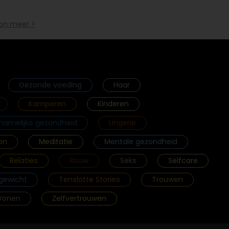
on meer >
Gezonde voeding
Haar
Kamperen
Kinderen
chamelijke gezondheid
Lingerie
on
Meditatie
Mentale gezondheid
Relaties
Rouw
Seks
Selfcare
gewicht
Tenslotte Stories
Trouwen
onen
Zelfvertrouwen