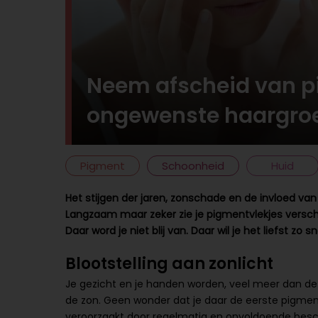
Neem afscheid van p
ongewenste haargro
Pigment
Schoonheid
Huid
Het stijgen der jaren, zonschade en de invloed v
Langzaam maar zeker zie je pigmentvlekjes verschij
Daar word je niet blij van. Daar wil je het liefst zo s
Blootstelling aan zonlicht
Je gezicht en je handen worden, veel meer dan de 
de zon. Geen wonder dat je daar de eerste pigment
veroorzaakt door regelmatig en onvoldoende besch