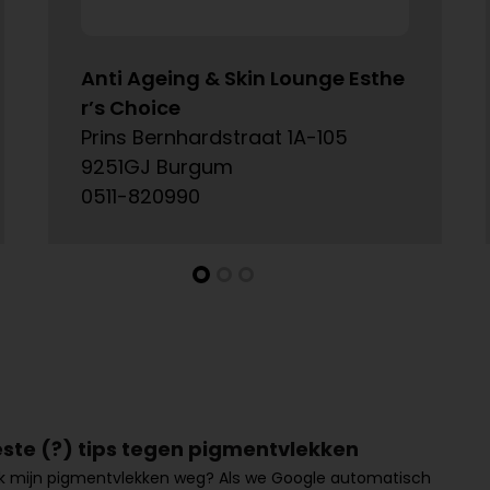
Anti Ageing & Skin Lounge Esthe
r’s Choice
Prins Bernhardstraat 1A-105
9251GJ Burgum
0511-820990
este (?) tips tegen pigmentvlekken
 ik mijn pigmentvlekken weg? Als we Google automatisch