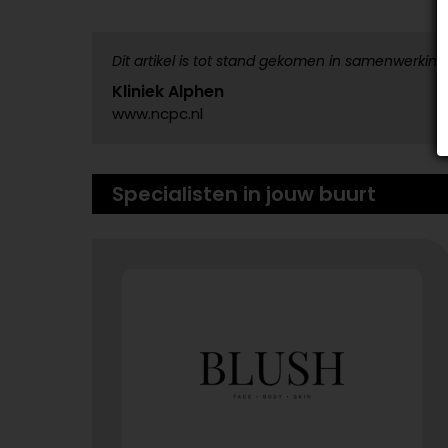
Dit artikel is tot stand gekomen in samenwerking
Kliniek Alphen
www.ncpc.nl
Specialisten in jouw buurt