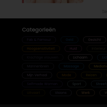
To
Categorieën
Fab & Famouz
Geld
Gezicht
Hoogsensitiviteit
Huid
Interieur
Krachtige vrouwen
Lichaam
Li
Mannenbrein
Massage
Mediati
Mijn Verhaal
Mode
Reizen
Selfmade Woman
Sport
Streef
Uitvaart
Visions
Werk
W