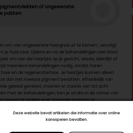
om pigmentvlekken of ongewenste
te pakken
gen om van ongewenste haargroei af te komen’, vervolgt
m je huid voor, tijdens en na de behandelingen niet bloot
jaar om van die haartjes op je gezicht, oksels, bikinilijn of
altijd meerdere behandelingen nodig, omdat haren
tfase en de regeneratiefase. Je haartjes kunnen alleen
 ze dan het meeste pigment bevatten. Afhankelijk van
elde gebied geneest, moeten er steeds vier tot acht
tart met de behandelingen, ben je straks in de zomer van
er zorgen te maken over storende haartjes of
Deze website bevat artikelen die informatie over online
kansspelen bevatten.