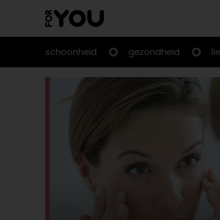
Doorgaan
naar
artikel
schoonheid
gezondheid
li