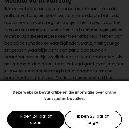
Mooiste vorm van zorg
Ik kom niet alleen in de terminale fase, maar ook in de
palliatieve fase, die soms wel jaren kan duren. Dat is de
mooiste vorm van zorg, omdat je in het traject voor het
sterven al zoveel kunt doen. Een kind met een spierziekte
moet bijvoorbeeld iedere keer weer afscheid nemen van
bepaalde functies of vaardigheden. Dat zijn langdurige
processen waarbij je echt een band opbouwt en
daardoor een stukje kwaliteit en rust kunt aanbieden. Als
het moment dan daar is, dat het kind gaat overlijden, kun
je zoveel meer begeleiding bieden doordat je al een
band hebt opgebouwd. Dat is de essentieel in dit vak.
Kwaliteit bieden
Deze website bevat artikelen die informatie over online
Voor mezelf is het soms ook best heftig. Ik zorg er dan
kansspelen bevatten.
wel voor dat ik mijn eigen grenzen ken, maar soms komt
het wel erg dichtbij en dan grijpt het me aan. Gelukkig kan
Ik ben 24 jaar of
Ik ben 23 jaar of
ik het redelijk goed van me afschrijven. Het besef dat ik
ouder
jonger
kwaliteit kan bieden, ook al kan ik de situatie niet