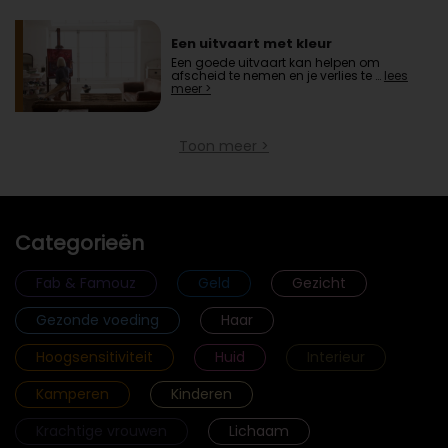
Een uitvaart met kleur
Een goede uitvaart kan helpen om
afscheid te nemen en je verlies te …
lees
meer >
Toon meer >
Categorieën
Fab & Famouz
Geld
Gezicht
Gezonde voeding
Haar
Hoogsensitiviteit
Huid
Interieur
Kamperen
Kinderen
Krachtige vrouwen
Lichaam