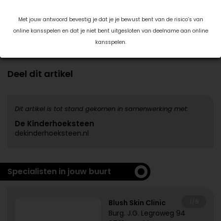
veranderen, geeft met houvast. Dát is waar ik het voor
doe en wat dit vak zo mooi maakt.
Met jouw antwoord bevestig je dat je je bewust bent van de risico’s van
online kansspelen en dat je niet bent uitgesloten van deelname aan online
Sabina Krijger
kansspelen.
Datum: 22 maart 2019
Deel dit artikel
Dit artikel is tot stand gekomen in samenwerking met:
De Kinderhoeksteen
dekinderhoeksteen.nl
Specialisten in jouw buurt
1/5
Blush Skin Clinic
Burg. J.G. Legroweg 94