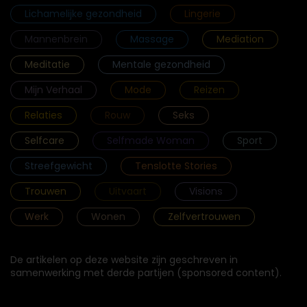
Lichamelijke gezondheid
Lingerie
Mannenbrein
Massage
Mediation
Meditatie
Mentale gezondheid
Mijn Verhaal
Mode
Reizen
Relaties
Rouw
Seks
Selfcare
Selfmade Woman
Sport
Streefgewicht
Tenslotte Stories
Trouwen
Uitvaart
Visions
Werk
Wonen
Zelfvertrouwen
De artikelen op deze website zijn geschreven in
samenwerking met derde partijen (sponsored content).