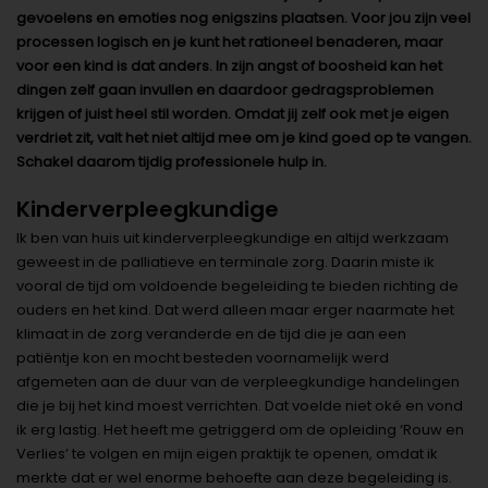
gevoelens en emoties nog enigszins plaatsen. Voor jou zijn veel
processen logisch en je kunt het rationeel benaderen, maar
voor een kind is dat anders. In zijn angst of boosheid kan het
dingen zelf gaan invullen en daardoor gedragsproblemen
krijgen of juist heel stil worden. Omdat jij zelf ook met je eigen
verdriet zit, valt het niet altijd mee om je kind goed op te vangen.
Schakel daarom tijdig professionele hulp in.
Kinderverpleegkundige
Ik ben van huis uit kinderverpleegkundige en altijd werkzaam
geweest in de palliatieve en terminale zorg. Daarin miste ik
vooral de tijd om voldoende begeleiding te bieden richting de
ouders en het kind. Dat werd alleen maar erger naarmate het
klimaat in de zorg veranderde en de tijd die je aan een
patiëntje kon en mocht besteden voornamelijk werd
afgemeten aan de duur van de verpleegkundige handelingen
die je bij het kind moest verrichten. Dat voelde niet oké en vond
ik erg lastig. Het heeft me getriggerd om de opleiding ‘Rouw en
Verlies’ te volgen en mijn eigen praktijk te openen, omdat ik
merkte dat er wel enorme behoefte aan deze begeleiding is.