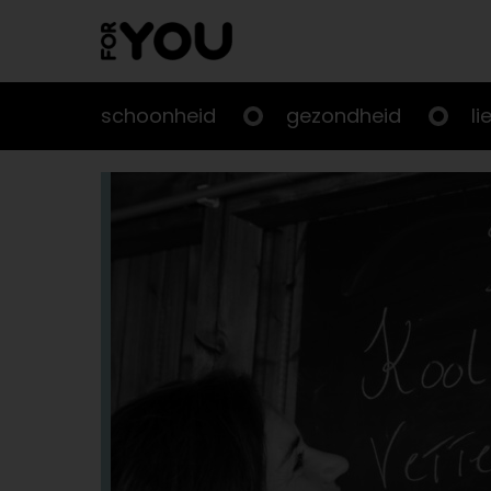
Doorgaan
naar
artikel
schoonheid
gezondheid
li