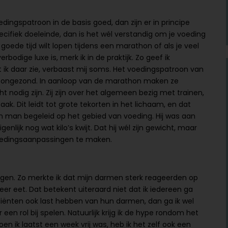
oedingspatroon in de basis goed, dan zijn er in principe
cifiek doeleinde, dan is het wél verstandig om je voeding
n goede tijd wilt lopen tijdens een marathon of als je veel
rbodige luxe is, merk ik in de praktijk. Zo geef ik
ik daar zie, verbaast mij soms. Het voedingspatroon van
en ongezond. In aanloop van de marathon maken ze
t nodig zijn. Zij zijn over het algemeen bezig met trainen,
aak. Dit leidt tot grote tekorten in het lichaam, en dat
ijn man begeleid op het gebied van voeding. Hij was aan
nlijk nog wat kilo’s kwijt. Dat hij wél zijn gewicht, maar
 voedingsaanpassingen te maken.
ingen. Zo merkte ik dat mijn darmen sterk reageerden op
eer eet. Dat betekent uiteraard niet dat ik iedereen ga
liënten ook last hebben van hun darmen, dan ga ik wel
en rol bij spelen. Natuurlijk krijg ik de hype rondom het
n ik laatst een week vrij was, heb ik het zelf ook een