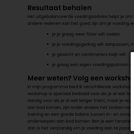
Resultaat behalen
Het uitgebalanceerde voedingsadvies helpt je om m
andere redenen kan het goed zijn om je voeding ee
je je graag weer fitter wilt voelen
je je voedingsgedrag wilt aanpassen, 
je gewicht en centimeters kwijt wilt
je graag een eigen voedingspatroon wi
Meer weten? Volg een worksho
In mijn programma bied ik verschillende workshops
workshop is speciaal bedoeld voor als je al wat lang
Handig voor als je al wat langer traint, maar je re
aan bod komen, zijn onder andere het zoeken naar d
training en een goede balans tussen in- en ontspan
onderwerpen aan bod komen. Ben je een fanatiek s
dan is het verstandig om je voeding aan te passen