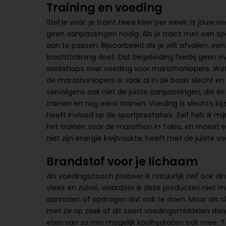
Training en voeding
Stel je voor: je traint twee keer per week. Is jouw v
geen aanpassingen nodig. Als je traint met een spe
aan te passen. Bijvoorbeeld als je wilt afvallen, ee
krachttraining doet. Dat begeleiding hierbij geen ove
workshops over voeding voor marathonlopers. Wat 
de marathonlopers is vaak al in de basis slecht 
vervolgens ook niet de juiste aanpassingen, die éch
trainen en nog eens trainen. Voeding is slechts bijz
heeft invloed op de sportprestaties. Zelf heb ik m
het trainen voor de marathon in Tokio, en moest eige
niet zijn energie kwijtraakte, heeft met de juiste
Brandstof voor je lichaam
Als voedingscoach probeer ik natuurlijk zelf ook d
vlees en zuivel, waardoor ik deze producten niet m
aanraden of opdragen dat ook te doen. Maar als c
met ze op zoek of dit soort voedingsmiddelen daar e
eten van zo min mogelijk koolhydraten ook mee. Toe