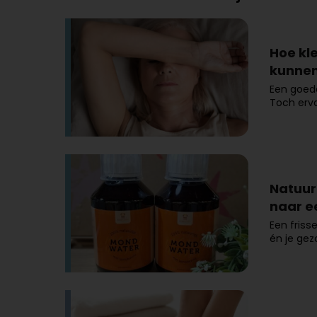
Hoe kl
kunnen
Een goede
Toch erv
Natuur
naar e
Een frisse
én je ge