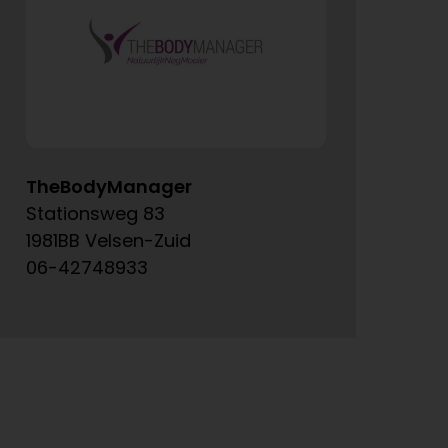
TheBodyManager
A
Stationsweg 83
Ke
1981BB Velsen-Zuid
15
06-42748933
06