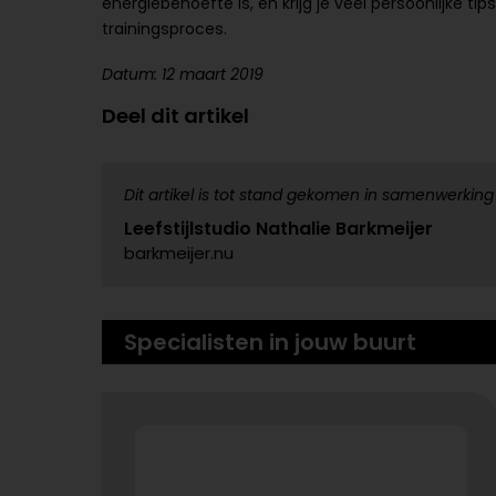
energiebehoefte is, en krijg je veel persoonlijke ti
trainingsproces.
Datum: 12 maart 2019
Deel dit artikel
Dit artikel is tot stand gekomen in samenwerking
Leefstijlstudio Nathalie Barkmeijer
barkmeijer.nu
Specialisten in jouw buurt