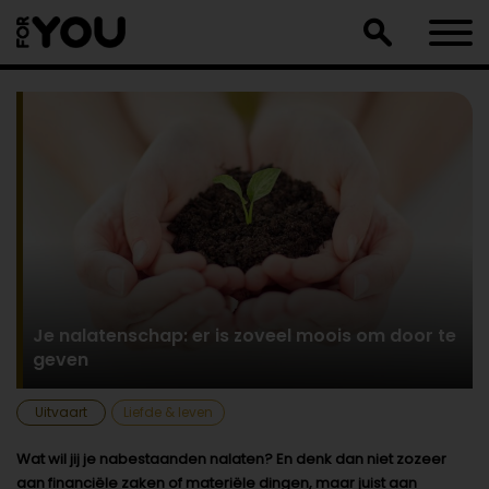
Doorgaan
naar
artikel
Je nalatenschap: er is zoveel moois om door te
geven
Uitvaart
Liefde & leven
Wat wil jij je nabestaanden nalaten? En denk dan niet zozeer
aan financiële zaken of materiële dingen, maar juist aan