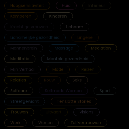
Hoogsensitiviteit
Huid
Interieur
Kamperen
Kinderen
Krachtige vrouwen
Lichaam
Lichamelijke gezondheid
Lingerie
Mannenbrein
Massage
Mediation
Meditatie
Mentale gezondheid
Mijn Verhaal
Mode
Reizen
Relaties
Rouw
Seks
Selfcare
Selfmade Woman
Sport
Streefgewicht
Tenslotte Stories
Trouwen
Uitvaart
Visions
Werk
Wonen
Zelfvertrouwen