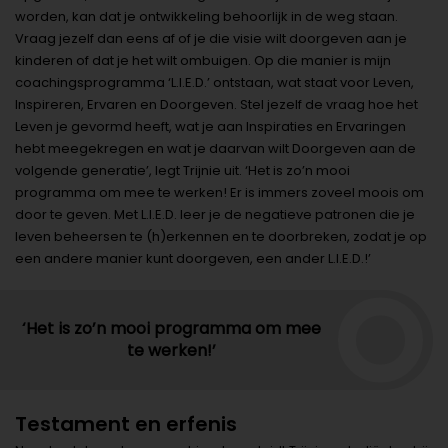
worden, kan dat je ontwikkeling behoorlijk in de weg staan.
Vraag jezelf dan eens af of je die visie wilt doorgeven aan je
kinderen of dat je het wilt ombuigen. Op die manier is mijn
coachingsprogramma ‘L.I.E.D.’ ontstaan, wat staat voor Leven,
Inspireren, Ervaren en Doorgeven. Stel jezelf de vraag hoe het
Leven je gevormd heeft, wat je aan Inspiraties en Ervaringen
hebt meegekregen en wat je daarvan wilt Doorgeven aan de
volgende generatie’, legt Trijnie uit. ‘Het is zo’n mooi
programma om mee te werken! Er is immers zoveel moois om
door te geven. Met L.I.E.D. leer je de negatieve patronen die je
leven beheersen te (h)erkennen en te doorbreken, zodat je op
een andere manier kunt doorgeven, een ander L.I.E.D.!’
‘Het is zo’n mooi programma om mee
te werken!’
Testament en erfenis