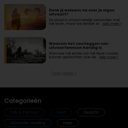
Denk jij weleens na over je eigen
uitvaart?
De dood is onlosmakelijk verbonden met
het leven, maar we denken er …
lees meer >
Waarom het vastleggen van
uitvaartwensen handig is
Wanneer het einde van het leven nadert,
kunnen gedachten over de …
lees meer >
Toon meer >
Categorieën
Fab & Famouz
Geld
Gezicht
Gezonde voeding
Haar