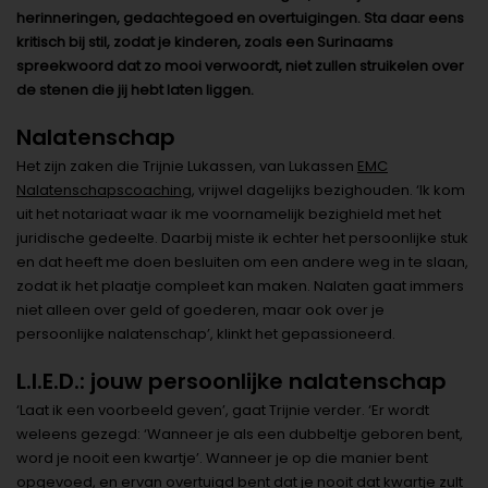
herinneringen, gedachtegoed en overtuigingen. Sta daar eens
kritisch bij stil, zodat je kinderen, zoals een Surinaams
spreekwoord dat zo mooi verwoordt, niet zullen struikelen over
de stenen die jij hebt laten liggen.
Nalatenschap
Het zijn zaken die Trijnie Lukassen, van Lukassen
EMC
Nalatenschapscoaching
, vrijwel dagelijks bezighouden. ‘Ik kom
uit het notariaat waar ik me voornamelijk bezighield met het
juridische gedeelte. Daarbij miste ik echter het persoonlijke stuk
en dat heeft me doen besluiten om een andere weg in te slaan,
zodat ik het plaatje compleet kan maken. Nalaten gaat immers
niet alleen over geld of goederen, maar ook over je
persoonlijke nalatenschap’, klinkt het gepassioneerd.
L.I.E.D.: jouw persoonlijke nalatenschap
‘Laat ik een voorbeeld geven’, gaat Trijnie verder. ‘Er wordt
weleens gezegd: ‘Wanneer je als een dubbeltje geboren bent,
word je nooit een kwartje’. Wanneer je op die manier bent
opgevoed, en ervan overtuigd bent dat je nooit dat kwartje zult