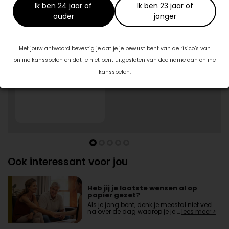
Specialisten in jouw buurt
Ik ben 24 jaar of
Ik ben 23 jaar of
ouder
jonger
1/5
Blush Skin Clinic
Burg. J.G. Legroweg 94
Met jouw antwoord bevestig je dat je je bewust bent van de risico’s van
9761TD Eelde
online kansspelen en dat je niet bent uitgesloten van deelname aan online
06-57943414
kansspelen.
Ook interessant voor jou
Heb jij je laatste wensen al op
papier gezet?
Als je jong bent, denk je meestal niet veel
na over de dag waarop je je …
lees meer >