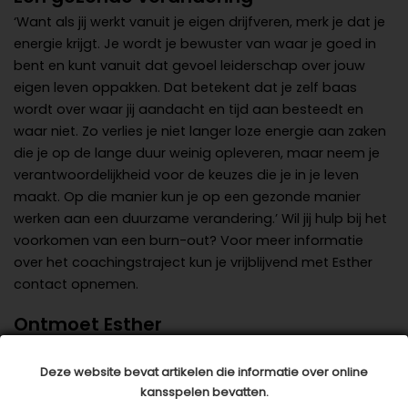
‘Want als jij werkt vanuit je eigen drijfveren, merk je dat je
energie krijgt. Je wordt je bewuster van waar je goed in
bent en kunt vanuit dat gevoel leiderschap over jouw
eigen leven oppakken. Dat betekent dat je zelf baas
wordt over waar jij aandacht en tijd aan besteedt en
waar niet. Zo verlies je niet langer loze energie aan zaken
die je op de lange duur weinig opleveren, maar neem je
verantwoordelijkheid voor de keuzes die je in je leven
maakt. Op die manier kun je op een gezonde manier
werken aan een
duurzame verandering
.’ Wil jij hulp bij het
voorkomen van een burn-out? Voor meer informatie
over het coachingstraject kun je vrijblijvend met Esther
contact opnemen.
Ontmoet Esther
Esther Uitman-van der Leest is van oorsprong docent en
leidinggevende in het Voortgezet Onderwijs. Vanuit een
Deze website bevat artikelen die informatie over online
kansspelen bevatten.
passie voor mensen en organisaties is ze werkzaam als