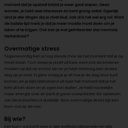
moment dat je opstaat totdat je weer gaat slapen. Geen
wonder, je hebt veel interesses en bent graag actief. Eigenlijk
vind je alle dingen die je doet leuk, ook al is het wel erg vol. Want
de laatste tijd merk je dat je meer moeite moet doen om je
taken af te krijgen. Ook ben je wat geïrriteerder dan normaal.
Herkenbaar?
Overmatige stress
Tegenwoordig ben je nog steeds moe op het moment dat je op
moet staan. Toch sleep je jezelf uit bed, want ook de kinderen
moeten op tijd op school zijn en je hebt vandaag een drukke
dag op je werk. Ergens vraag je je af hoe je de dag door kunt
komen, en je kijkt reikhalzend uit naar het moment dat je het
licht uit kan doen en je ogen kan sluiten. Je hebt nauwelijks
meer energie over en bent al gauw overprikkeld. De optelsom
van deze klachten is duidelijk: door overmatige stress ligt een
burn-out op de loer.
Bij wie?
Een burn-out komt voor in alle leeftijdscategorieën en alle