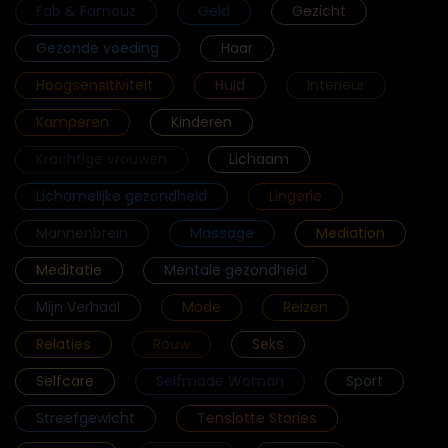
Fab & Famouz
Geld
Gezicht
Gezonde voeding
Haar
Hoogsensitiviteit
Huid
Interieur
Kamperen
Kinderen
Krachtige vrouwen
Lichaam
Lichamelijke gezondheid
Lingerie
Mannenbrein
Massage
Mediation
Meditatie
Mentale gezondheid
Mijn Verhaal
Mode
Reizen
Relaties
Rouw
Seks
Selfcare
Selfmade Woman
Sport
Streefgewicht
Tenslotte Stories