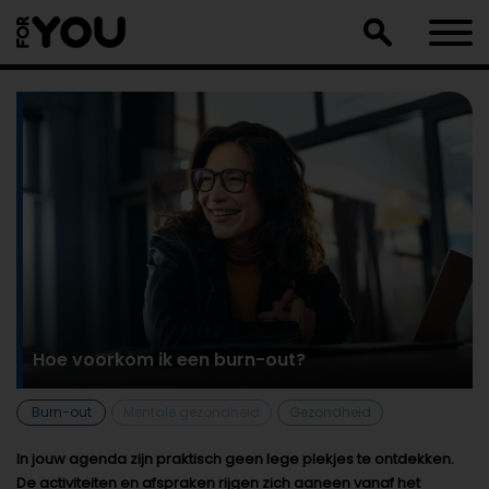
Doorgaan
naar
artikel
Hoe voorkom ik een burn-out?
Burn-out
Mentale gezondheid
Gezondheid
In jouw agenda zijn praktisch geen lege plekjes te ontdekken.
De activiteiten en afspraken rijgen zich aaneen vanaf het