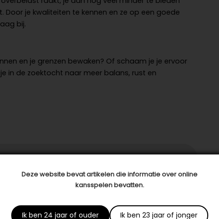
 overbelast raakt, je dan nog veel minder te bieden
. Door je kwaliteiten te kennen en ze op een goede
aag bij.
r)kennen en je grenzen bewaken? Of schaam je je ervoor
je in de zoektocht naar meer balans, rust en
 met:
Deze website bevat artikelen die informatie over online
kansspelen bevatten.
Ik ben 24 jaar of ouder
Ik ben 23 jaar of jonger