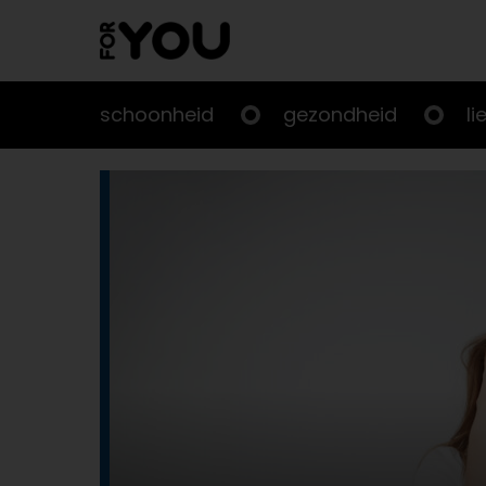
Doorgaan
naar
artikel
schoonheid
gezondheid
li