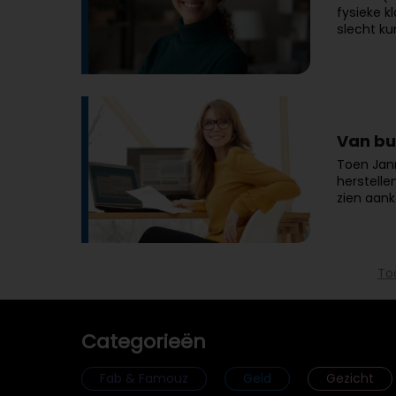
fysieke k
slecht ku
Van bu
Toen Jann
herstelle
zien aan
To
Categorieën
Fab & Famouz
Geld
Gezicht