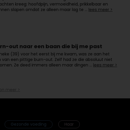
lachten kreeg: hoofdpijn, vermoeidheid, prikkelbaar en
nnen slapen omdat ze alleen maar lag te …
lees meer >
rn-out naar een baan die bij me past
eke (39) voor het eerst bij me kwam, was ze aan het
n van een pittige burn-out. Zelf had ze die absoluut niet
komen. Ze deed immers alleen maar dingen …
lees meer >
on meer >
Gezonde voeding
Haar