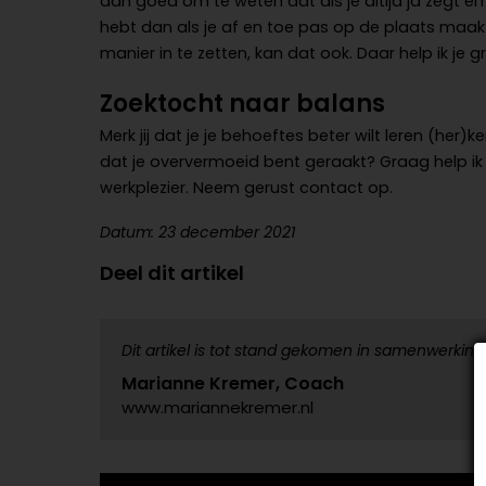
dan goed om te weten dat als je altijd ja zegt en
hebt dan als je af en toe pas op de plaats maakt
manier in te zetten, kan dat ook. Daar help ik je gr
Zoektocht naar balans
Merk jij dat je je behoeftes beter wilt leren (he
dat je oververmoeid bent geraakt? Graag help ik 
werkplezier. Neem gerust contact op.
Datum: 23 december 2021
Deel dit artikel
Dit artikel is tot stand gekomen in samenwerking
Marianne Kremer, Coach
www.mariannekremer.nl