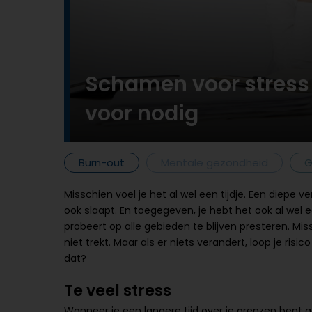
Schamen voor stress
voor nodig
Burn-out
Mentale gezondheid
G
Misschien voel je het al wel een tijdje. Een diepe v
ook slaapt. En toegegeven, je hebt het ook al wel een
probeert op alle gebieden te blijven presteren. Mis
niet trekt. Maar als er niets verandert, loop je ris
dat?
Te veel stress
Wanneer je een langere tijd over je grenzen bent ge