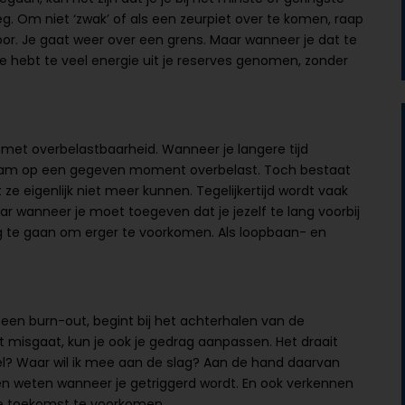
g. Om niet ‘zwak’ of als een zeurpiet over te komen, raap
door. Je gaat weer over een grens. Maar wanneer je dat te
Je hebt te veel energie uit je reserves genomen, zonder
et overbelastbaarheid. Wanneer je langere tijd
chaam op een gegeven moment overbelast. Toch bestaat
e eigenlijk niet meer kunnen. Tegelijkertijd wordt vaak
ar wanneer je moet toegeven dat je jezelf te lang voorbij
g te gaan om erger te voorkomen. Als loopbaan- en
een burn-out, begint bij het achterhalen van de
t misgaat, kun je ook je gedrag aanpassen. Het draait
el? Waar wil ik mee aan de slag? Aan de hand daarvan
n weten wanneer je getriggerd wordt. En ook verkennen
de toekomst te voorkomen.