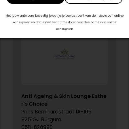
Met jouw antwoord bevestig je dat je je bewust bent van de risico’s van online
kansspelen en dat je niet bent uitgesloten van deelname aan online
kansspelen.
Anti Ageing & Skin Lounge Esthe
r’s Choice
Prins Bernhardstraat 1A-105
9251GJ Burgum
0511-820990