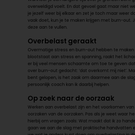
overweldigd voelt. En dat gevoel gaat maar niet we
je jezelf weer bij elkaar en zet je toch maar weer 
vaak doet, kun je te maken krijgen met burn-out. 
deze aan te vullen.
Overbelast geraakt
Overmatige stress en burn-out hebben te maken m
blootstaat aan stress en spanning, raakt het li
er bij veel mensen schaamte om toe te geven dat z
over burn-out gedacht: ‘dat overkomt mij niet’. Ma
bent gelopen, is het zaak om daarmee aan de sla
persoonlijk coach kan ik daarbij helpen.
Op zoek naar de oorzaak
Werken aan overbelast zijn en het voorkomen van 
oorzaken van de oorzaken. Pas als je weet waar he
hierbij om vragen zoals: Wat maakt dat ik zo hand
gaan we aan de slag met praktische handvatten e
we wat je anders kunt doen om overbelasting in 