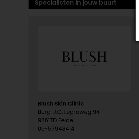
Specialisten in jouw buurt
Blush Skin Clinic
Burg. J.G. Legroweg 94
9761TD Eelde
06-57943414