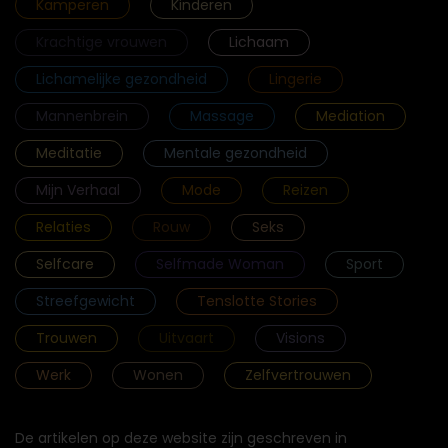
Kamperen
Kinderen
Krachtige vrouwen
Lichaam
Lichamelijke gezondheid
Lingerie
Mannenbrein
Massage
Mediation
Meditatie
Mentale gezondheid
Mijn Verhaal
Mode
Reizen
Relaties
Rouw
Seks
Selfcare
Selfmade Woman
Sport
Streefgewicht
Tenslotte Stories
Trouwen
Uitvaart
Visions
Werk
Wonen
Zelfvertrouwen
De artikelen op deze website zijn geschreven in