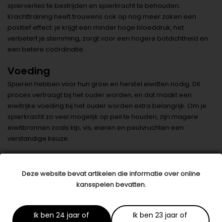
spierverlies te bestrijden en spierkracht te behouden.
Krachttraining heeft trouwens ook op nog meer zaken een
positief effect: je krijgt een minder hoge bloeddruk, het
verbetert je stemming, zorgt voor een hogere botdichtheid en
een betere coördinatie.
Voeding
Spieren hebben voor hun groei en herstel eiwitten nodig. Dit
proces vertraagt bij het ouder worden, en dat maakt een
eiwitrijke voeding bij het ouder worden extra belangrijk. Om je
spierkracht zo veel mogelijk op peil te houden, zijn magere
eiwitbronnen zoals kip, vis, eieren en peulvruchten een
verstandige keuze.
Blijf in beweging
Wanneer je je spieren niet meer zou gebruiken, verliezen ze na
Deze website bevat artikelen die informatie over online
een week of twee snel aan kracht. Om je spierkracht te
kansspelen bevatten.
behouden is het daarom erg belangrijk om dagelijks te
bewegen. De
Gezondheidsraad
adviseert minstens 150 minuten
Ik ben 24 jaar of
Ik ben 23 jaar of
per week een matig intensieve inspanning, zoals wandelen en