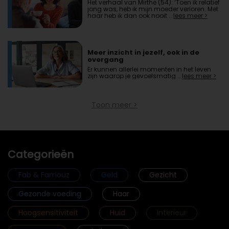
Het verhaal van Mirthe (54): ‘Toen ik relatief
jong was, heb ik mijn moeder verloren. Met
haar heb ik dan ook nooit …
lees meer >
Meer inzicht in jezelf, ook in de
overgang
Er kunnen allerlei momenten in het leven
zijn waarop je gevoelsmatig …
lees meer >
Toon meer >
Categorieën
Fab & Famouz
Geld
Gezicht
Gezonde voeding
Haar
Hoogsensitiviteit
Huid
Interieur