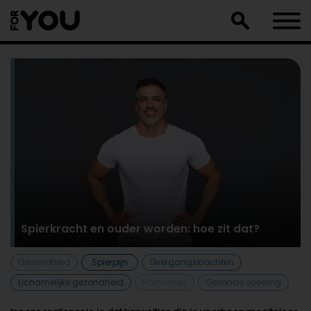
Doorgaan
naar
artikel
Spierkracht en ouder worden: hoe zit dat?
Gezondheid
Spierpijn
Overgangsklachten
Lichamelijke gezondheid
Hormonen
Gezonde voeding