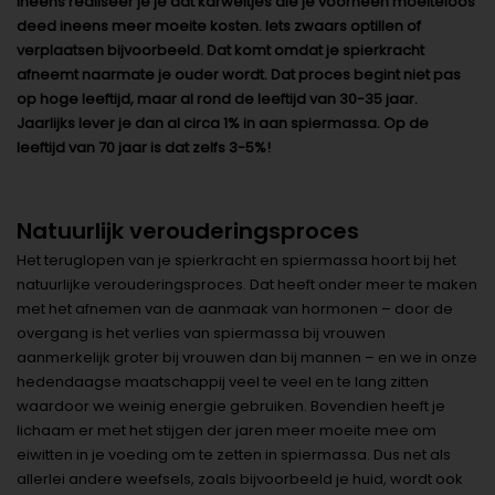
Ineens realiseer je je dat karweitjes die je voorheen moeiteloos
deed ineens meer moeite kosten. Iets zwaars optillen of
verplaatsen bijvoorbeeld. Dat komt omdat je spierkracht
afneemt naarmate je ouder wordt. Dat proces begint niet pas
op hoge leeftijd, maar al rond de leeftijd van 30-35 jaar.
Jaarlijks lever je dan al circa 1% in aan spiermassa. Op de
leeftijd van 70 jaar is dat zelfs 3-5%!
Natuurlijk verouderingsproces
Het teruglopen van je spierkracht en spiermassa hoort bij het
natuurlijke verouderingsproces. Dat heeft onder meer te maken
met het afnemen van de aanmaak van hormonen – door de
overgang is het verlies van spiermassa bij vrouwen
aanmerkelijk groter bij vrouwen dan bij mannen – en we in onze
hedendaagse maatschappij veel te veel en te lang zitten
waardoor we weinig energie gebruiken. Bovendien heeft je
lichaam er met het stijgen der jaren meer moeite mee om
eiwitten in je voeding om te zetten in spiermassa. Dus net als
allerlei andere weefsels, zoals bijvoorbeeld je huid, wordt ook