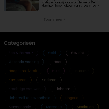
lastig en ongrijpbaar onderwerp. De
klachten lopen uiteen van …
lees meer >
Toon meer >
Categorieën
Fab & Famouz
Geld
Gezicht
Gezonde voeding
Haar
Hoogsensitiviteit
Huid
Interieur
Kamperen
Kinderen
Krachtige vrouwen
Lichaam
Lichamelijke gezondheid
Lingerie
Mannenbrein
Massage
Mediation