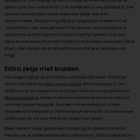
terugkomt. Een uitdaging, iets om voor te leven en naar uit te
kijken. Laat zien wat je kunt! Ook eerlijkheid is erg belangrijk. Een
geheim meedragen staat ongeveer gelijk aan een
dopaminelek. Weet je nog dat je je opgelucht voelde na het
‘opbiechten’ van een geheim? Dat gevoel van luchtigheid is
dopamine wat terugkomt na open kaart te spelen. Ook een
sleur doorbreken en je hart volgen is dopamine verhogen. Eerst
doen, dan durven en erop vertrouwen dat je er energie van
krijgt.
Extra zetje met kruiden
Vervolgens ga je de prolactine versneld afbreken. Dit kun je
doen met het kruid
Vitex agnus castus
(Monnikspeper). Ten
slotte kun je de dopamine verhogen met een kruid genaamd
Mucuna pruriens
. Huilen is enorm waardevol en als je het kunt,
doe het zoveel mogelijk. Ook een infraroodsauna is heel
waardevol omdat het je van binnenuit verwarmt. Zo kun je weer
ontdooien en vol vuur het leven tegemoet gaan.
Meer weten? Loop gerust eens langs bij Drogisterij De Rode
Pilaren om je vrijblijvend te laten informeren. Ons kundige team