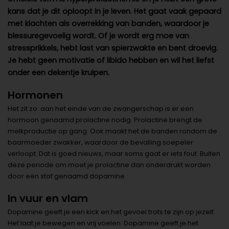
kans dat je dit oploopt in je leven. Het gaat vaak gepaard
met klachten als overrekking van banden, waardoor je
blessuregevoelig wordt. Of je wordt erg moe van
stressprikkels, hebt last van spierzwakte en bent droevig.
Je hebt geen motivatie of libido hebben en wil het liefst
onder een dekentje kruipen.
Hormonen
Het zit zo: aan het einde van de zwangerschap is er een
hormoon genaamd prolactine nodig. Prolactine brengt de
melkproductie op gang. Ook maakt het de banden rondom de
baarmoeder zwakker, waardoor de bevalling soepeler
verloopt. Dat is goed nieuws, maar soms gaat er iets fout. Buiten
deze periode om moet je prolactine dan onderdrukt worden
door een stof genaamd dopamine.
In vuur en vlam
Dopamine geeft je een kick en het gevoel trots te zijn op jezelf.
Het laat je bewegen en vrij voelen. Dopamine geeft je het