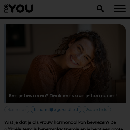
Doorgaan
naar
artikel
Ben je bevroren? Denk eens aan je hormonen!
Hormonen
Lichamelijke gezondheid
Gezondheid
Wist je dat je als vrouw
hormonaal
kan bevriezen? De
officiële term is hyperprolactinemie en je hebt een grote