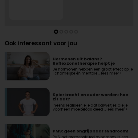
Ook interessant voor jou
Hormonen uit balans?
Reflexzonetherapie helpt je
herstellen
Je hormonen hebben een groot effect op je
lichamelijke én mentale …
lees meer >
Spierkracht en ouder worden: hoe
zit dat?
Ineens realiseer je je dat karweitjes die je
voorheen moeiteloos deed …
lees meer >
PMS: geen ongrijpbaar syndroom!
PMS, het premenstrueel syndroom, is een