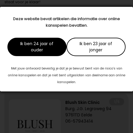
staat voor je klaar!
Datum: 19 juni 2023
Deze website bevat artikelen die informatie over online
Deel dit artikel
kansspelen bevatten.
Ik ben 24 jaar of
Ik ben 23 jaar of
Dit artikel is tot stand gekomen in samenwerking met:
ouder
jonger
Drogisterij De Rode Pilaren
www.derodepilaren.nl
Met jouw antwoord bevestig je dat je je bewust bent van de risico’s van
online kansspelen en dat je niet bent uitgesloten van deelname aan online
kansspelen.
Specialisten in jouw buurt
1/5
Blush Skin Clinic
Burg. J.G. Legroweg 94
9761TD Eelde
06-57943414