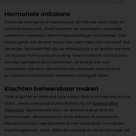
Hormonale onbalans
Zodra de overgang of menopauze zijn intrede doet, vaak zo
rond het 45ste jaar, doen klachten als opvliegers, nachtelijk
zweten en eveneens stemmingswisselingen hun intrede. Ook
hierbij geldt, dat de ene vrouw hier veel meer last van heeft dat
de ander. Bij zowel PMS als de menopauze is er sprake van een
verstoorde hormoonhuishouding. Veel functies in ons lichaam
worden geregeld door hormonen. Je kunt je dan ook
voorstellen dat door die hormonale onbalans veel andere
processen in het lichaam eveneens ontregeld raken.
Klachten beheersbaar maken
‘Ook al lijkt het er allemaal bij te horen, tóch is er best iets aan te
doen’, weet osteopaat Saskia Breinburg van
Osteopathie
Zaanstad
. ‘Bijvoorbeeld door de doorbloeding rond de
baarmoeder, de eierstokken of de darmen te verbeteren.
Hierdoor kunnen veel klachten al snel verdwijnen om minder
snel terugkomen. Vaak zitten de oorzaak en de plaats waar de