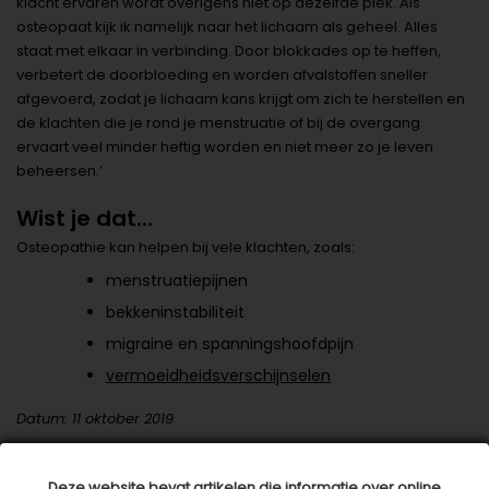
klacht ervaren wordt overigens niet op dezelfde plek. Als
osteopaat kijk ik namelijk naar het lichaam als geheel. Alles
staat met elkaar in verbinding. Door blokkades op te heffen,
verbetert de doorbloeding en worden afvalstoffen sneller
afgevoerd, zodat je lichaam kans krijgt om zich te herstellen en
de klachten die je rond je menstruatie of bij de overgang
ervaart veel minder heftig worden en niet meer zo je leven
beheersen.’
Wist je dat…
Osteopathie kan helpen bij vele klachten, zoals:
menstruatiepijnen
bekkeninstabiliteit
migraine en spanningshoofdpijn
vermoeidheidsverschijnselen
Datum: 11 oktober 2019
Deel dit artikel
Deze website bevat artikelen die informatie over online