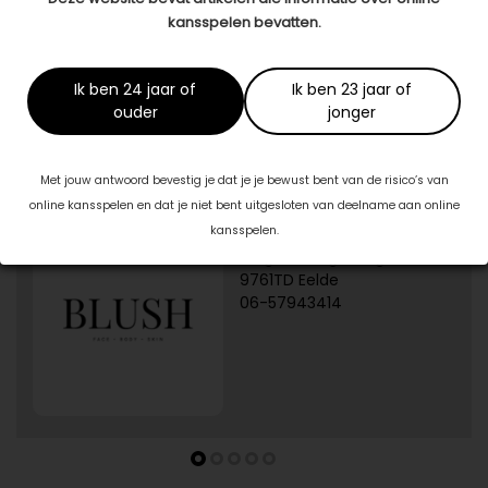
kansspelen bevatten.
Dit artikel is tot stand gekomen in samenwerking met:
Osteopathie Zaanstad
Ik ben 24 jaar of
Ik ben 23 jaar of
ouder
jonger
Specialisten in jouw buurt
Met jouw antwoord bevestig je dat je je bewust bent van de risico’s van
online kansspelen en dat je niet bent uitgesloten van deelname aan online
1/5
kansspelen.
Blush Skin Clinic
Burg. J.G. Legroweg 94
9761TD Eelde
06-57943414