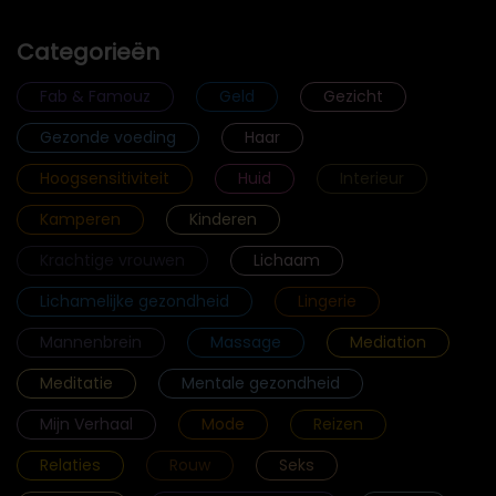
Categorieën
Fab & Famouz
Geld
Gezicht
Gezonde voeding
Haar
Hoogsensitiviteit
Huid
Interieur
Kamperen
Kinderen
Krachtige vrouwen
Lichaam
Lichamelijke gezondheid
Lingerie
Mannenbrein
Massage
Mediation
Meditatie
Mentale gezondheid
Mijn Verhaal
Mode
Reizen
Relaties
Rouw
Seks