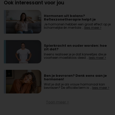
Ook interessant voor jou
Hormonen uit balans?
Reflexzonetherapie helpt je
herstellen
Je hormonen hebben een groot effect op je
lichamelijke én mentale …
lees meer >
Spierkracht en ouder worden: hoe
zit dat?
Ineens realiseer je je dat karweitjes die je
voorheen moeiteloos deed …
lees meer >
Ben je bevroren? Denk eens aan je
hormonen!
Wist je dat je als vrouw hormonaal kan
bevriezen? De officiële term is …
lees meer >
Toon meer >