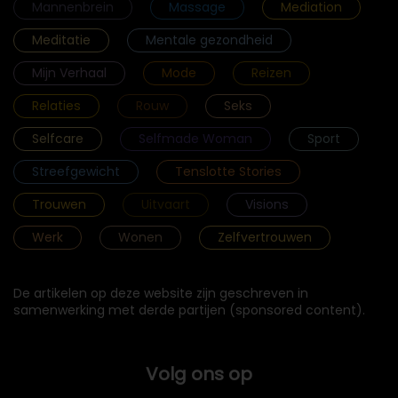
Mannenbrein
Massage
Mediation
Meditatie
Mentale gezondheid
Mijn Verhaal
Mode
Reizen
Relaties
Rouw
Seks
Selfcare
Selfmade Woman
Sport
Streefgewicht
Tenslotte Stories
Trouwen
Uitvaart
Visions
Werk
Wonen
Zelfvertrouwen
De artikelen op deze website zijn geschreven in
samenwerking met derde partijen (sponsored content).
Volg ons op