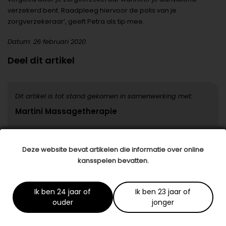
verzekerd bent. Raadpleeg hiervoor de polis van je
zorgverzekeraar’, geeft Petra als tip mee.
Datum: 26 februari 2020
Deel dit artikel
Dit artikel is tot stand gekomen in samenwerking met:
Martini Massagetherapie
Deze website bevat artikelen die informatie over online
Specialisten in jouw buurt
kansspelen bevatten.
1/5
Blush Skin Clinic
Ik ben 24 jaar of
Ik ben 23 jaar of
Burg. J.G. Legroweg 94
ouder
jonger
9761TD Eelde
06-57943414