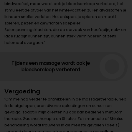
bindweefsel, maar wordt ook je bloedsomloop verbeterd, het
stimuleert de afvoer van het lymfevocht en zullen afvalstoffen je
lichaam sneller verlaten. Het ontspant je spieren en maakt
spieren, pezen en gewrichten soepeler.
Spierspanningsklachten, die de oorzaak van hoofdpijn, nek- en
lage rugpijn kunnen zijn, kunnen sterk verminderen of zelfs
helemaal overgaan.’
Tijdens een massage wordt ook je
bloedsomloop verbeterd
Vergoeding
‘Om me nog verder te ontwikkelen in de massagetherapie, heb
ik de afgelopen jaren diverse opleidingen en cursussen
gevolgd, zodat ik mijn cliënten nu ook kan bedienen met Dorn
therapie, Guasha therapie en Shiatsu. Zo’n manuele of Shiatsu
behandeling wordt trouwens in de meeste gevallen (deels)
vergoed door je zorgverzekeraar wanneer je aanvullend