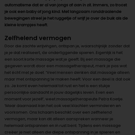
automatisme dat er al van jongs af aan in zit. Immers, zo troost
je ook een baby of jong kind. Met langzaam ronddraaiende
bewegingen streel je het ruggetje of wrijf je over de buik als de
kleine krampjes heeft.
Zelfhelend vermogen
Door die zachte wrijvingen, ontspan je, waarschijnlijk zonder dat
je je dat realiseert, de onderliggende spieren. Eigenlijk is het
een soort korte massage wat je geeft. Bij een massage die
gegeven wordt door een massagetherapeut, merk je pas wat
het écht met je doet. ‘Veel mensen denken dat massage alleen
maar met ontspanning te maken heeft. Voor een deel is dat ook
zo. Je komt even helemaal tot rust en het is een stukje
persoonlijke aandacht in jouw dagelijks leven. Even een
moment voor jezelf’, weet massagetherapeute Petra Koetje.
‘Maar daarnaast kan het ook veel klachten verminderen en
voorkomen. Ons lichaam beschikt over een zelfhelend
vermogen, maar kan dit alleen aanspreken wanneer je
helemaal ontspannen en in rust bent. Tijdens een massage
creëer je niet alleen die diepe ontspanning in je spieren en