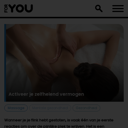
Doorgaan
naar
artikel
Activeer je zelfhelend vermogen
Massage
Mentale gezondheid
Gezondheid
Wanneer je je flink hebt gestoten, is vaak één van je eerste
reacties om over de pijnlijke plek te wrijven. Het is een