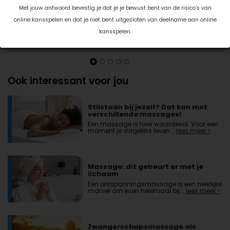
Met jouw antwoord bevestig je dat je je bewust bent van de risico’s van
online kansspelen en dat je niet bent uitgesloten van deelname aan online
kansspelen.
Ook interessant voor jou
Stilstaan bij jezelf? Dat kan met
verschillende massages!
Een massage is heel waardevol. Voor een
moment je dagelijks leven …
lees meer >
Massage: dit gebeurt er met je
lichaam
Een ontspanningsmassage is een heerlijke
manier om even helemaal bij …
lees meer >
Zwangerschapsmassage als