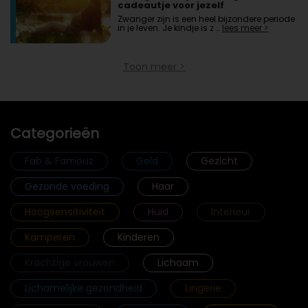
cadeautje voor jezelf
Zwanger zijn is een heel bijzondere periode
in je leven. Je kindje is z …
lees meer >
Toon meer >
Categorieën
Fab & Famouz
Geld
Gezicht
Gezonde voeding
Haar
Hoogsensitiviteit
Huid
Interieur
Kamperen
Kinderen
Krachtige vrouwen
Lichaam
Lichamelijke gezondheid
Lingerie