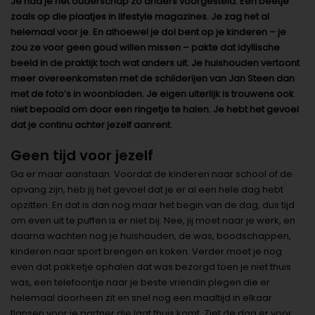
Je had je het ouderschap zo anders voorgesteld. Een beetje
zoals op die plaatjes in lifestyle magazines. Je zag het al
helemaal voor je. En alhoewel je dol bent op je kinderen – je
zou ze voor geen goud willen missen – pakte dat idyllische
beeld in de praktijk toch wat anders uit. Je huishouden vertoont
meer overeenkomsten met de schilderijen van Jan Steen dan
met de foto’s in woonbladen. Je eigen uiterlijk is trouwens ook
niet bepaald om door een ringetje te halen. Je hebt het gevoel
dat je continu achter jezelf aanrent.
Geen tijd voor jezelf
Ga er maar aanstaan. Voordat de kinderen naar school of de
opvang zijn, heb jij het gevoel dat je er al een hele dag hebt
opzitten. En dat is dan nog maar het begin van de dag, dus tijd
om even uit te puffen is er niet bij. Nee, jij moet naar je werk, en
daarna wachten nog je huishouden, de was, boodschappen,
kinderen naar sport brengen en koken. Verder moet je nog
even dat pakketje ophalen dat was bezorgd toen je niet thuis
was, een telefoontje naar je beste vriendin plegen die er
helemaal doorheen zit en snel nog een maaltijd in elkaar
flansen voor je partner die laat thuis komt. Ziet de dag er voor