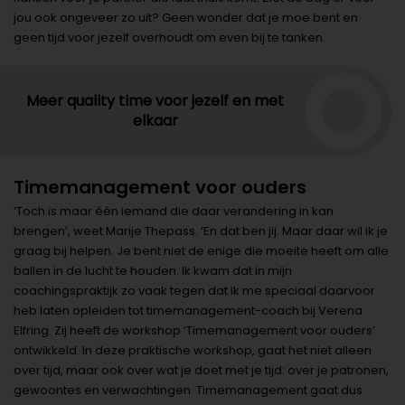
jou ook ongeveer zo uit? Geen wonder dat je moe bent en
geen tijd voor jezelf overhoudt om even bij te tanken.
Meer quality time voor jezelf en met
elkaar
Timemanagement voor ouders
‘Toch is maar één iemand die daar verandering in kan
brengen’, weet Marije Thepass. ‘En dat ben jij. Maar daar wil ik je
graag bij helpen. Je bent niet de enige die moeite heeft om alle
ballen in de lucht te houden. Ik kwam dat in mijn
coachingspraktijk zo vaak tegen dat ik me speciaal daarvoor
heb laten opleiden tot timemanagement-coach bij Verena
Elfring. Zij heeft de workshop ‘Timemanagement voor ouders’
ontwikkeld. In deze praktische workshop, gaat het niet alleen
over tijd, maar ook over wat je doet met je tijd: over je patronen,
gewoontes en verwachtingen. Timemanagement gaat dus