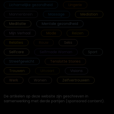
Lichamelijke gezondheid
Lingerie
Mannenbrein
Massage
Mediation
Meditatie
Mentale gezondheid
Mijn Verhaal
Mode
Reizen
Relaties
Rouw
Seks
Selfcare
Selfmade Woman
Sport
Streefgewicht
Tenslotte Stories
Trouwen
Uitvaart
Visions
Werk
Wonen
Zelfvertrouwen
De artikelen op deze website zijn geschreven in
samenwerking met derde partijen (sponsored content).