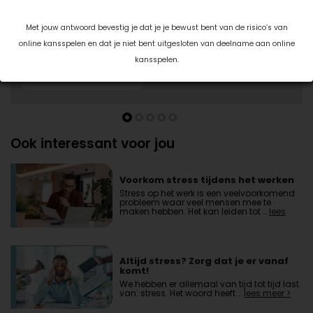
9761TD Eelde
06-57943414
Met jouw antwoord bevestig je dat je je bewust bent van de risico’s van
online kansspelen en dat je niet bent uitgesloten van deelname aan online
kansspelen.
Ook interessant voor jou
Voorkom stress tijdens het werken
Stress op het werk is een veelvoorkomend
probleem waar veel mensen mee te
maken hebben. Het kan leiden tot …
lees
meer >
Altijd stress? Zorg dat je er vanaf
komt!
We hebben er allemaal van tijd tot tijd last
van: stress. Het woord heeft …
lees meer >