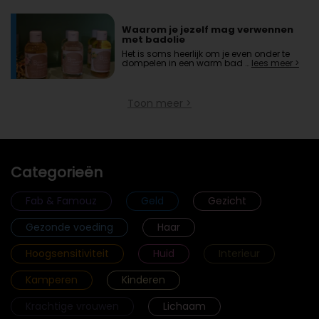
Waarom je jezelf mag verwennen
met badolie
Het is soms heerlijk om je even onder te
dompelen in een warm bad …
lees meer >
Toon meer >
Categorieën
Fab & Famouz
Geld
Gezicht
Gezonde voeding
Haar
Hoogsensitiviteit
Huid
Interieur
Kamperen
Kinderen
Krachtige vrouwen
Lichaam