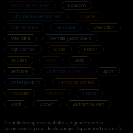
Krachtige vrouwen
Lichaam
Lichamelijke gezondheid
Lingerie
Mannenbrein
Massage
Mediation
Meditatie
Mentale gezondheid
Mijn Verhaal
Mode
Reizen
Relaties
Rouw
Seks
Selfcare
Selfmade Woman
Sport
Streefgewicht
Tenslotte Stories
Trouwen
Uitvaart
Visions
Werk
Wonen
Zelfvertrouwen
De artikelen op deze website zijn geschreven in
samenwerking met derde partijen (sponsored content).