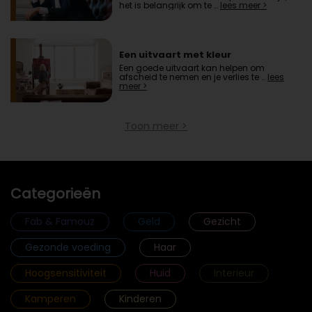
het is belangrijk om te …
lees meer >
Een uitvaart met kleur
Een goede uitvaart kan helpen om
afscheid te nemen en je verlies te …
lees
meer >
Toon meer >
Categorieën
Fab & Famouz
Geld
Gezicht
Gezonde voeding
Haar
Hoogsensitiviteit
Huid
Interieur
Kamperen
Kinderen