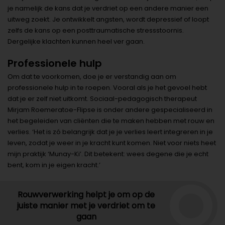
je namelijk de kans dat je verdriet op een andere manier een
uitweg zoekt. Je ontwikkelt angsten, wordt depressief of loopt
zelfs de kans op een posttraumatische stressstoornis.
Dergelijke klachten kunnen heel ver gaan.
Professionele hulp
Om dat te voorkomen, doe je er verstandig aan om
professionele hulp in te roepen. Vooral als je het gevoel hebt
dat je er zelf niet uitkomt. Sociaal-pedagogisch therapeut
Mirjam Roemeratoe-Flipse is onder andere gespecialiseerd in
het begeleiden van cliënten die te maken hebben met rouw en
verlies. ‘Het is zó belangrijk dat je je verlies leert integreren in je
leven, zodat je weer in je kracht kunt komen. Niet voor niets heet
mijn praktijk ‘Munay-Ki’. Dit betekent: wees degene die je echt
bent, kom in je eigen kracht.’
Rouwverwerking helpt je om op de
juiste manier met je verdriet om te
gaan