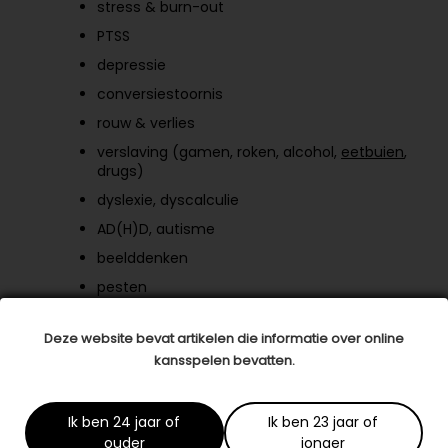
stress & burn-out
PTSS
depressie
conversiestoornis
rouw & verlies
verslaving (gamen, roken, alcohol,
eetbuien
,
drugs)
dyslexie, dyscalculie
AD(H)D, autisme
beelddenken
pesten
hooggevoelige kinderen en HB
Deze website bevat artikelen die informatie over online
opvoedkundige advies
kansspelen bevatten.
bedrijfskundige ondersteuning
Over Munay-Ki
Ik ben 24 jaar of
Ik ben 23 jaar of
ouder
jonger
Mirjam werkt bij het
Medisch Centrum Kinderplein
in Rotterdam