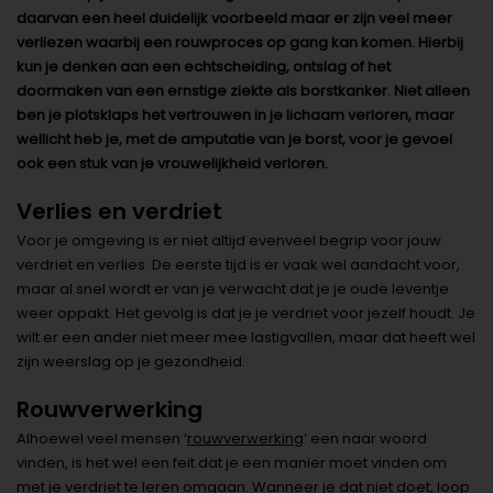
daarvan een heel duidelijk voorbeeld maar er zijn veel meer
verliezen waarbij een rouwproces op gang kan komen. Hierbij
kun je denken aan een echtscheiding, ontslag of het
doormaken van een ernstige ziekte als borstkanker. Niet alleen
ben je plotsklaps het vertrouwen in je lichaam verloren, maar
wellicht heb je, met de amputatie van je borst, voor je gevoel
ook een stuk van je vrouwelijkheid verloren.
Verlies en verdriet
Voor je omgeving is er niet altijd evenveel begrip voor jouw
verdriet en verlies. De eerste tijd is er vaak wel aandacht voor,
maar al snel wordt er van je verwacht dat je je oude leventje
weer oppakt. Het gevolg is dat je je verdriet voor jezelf houdt. Je
wilt er een ander niet meer mee lastigvallen, maar dat heeft wel
zijn weerslag op je gezondheid.
Rouwverwerking
Alhoewel veel mensen ‘
rouwverwerking
‘ een naar woord
vinden, is het wel een feit dat je een manier moet vinden om
met je verdriet te leren omgaan. Wanneer je dat niet doet, loop