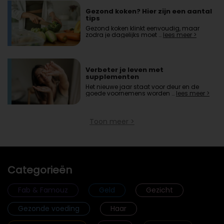
Gezond koken? Hier zijn een aantal
tips
Gezond koken klinkt eenvoudig, maar
zodra je dagelijks moet …
lees meer >
Verbeter je leven met
supplementen
Het nieuwe jaar staat voor deur en de
goede voornemens worden …
lees meer >
Toon meer >
Categorieën
Fab & Famouz
Geld
Gezicht
Gezonde voeding
Haar