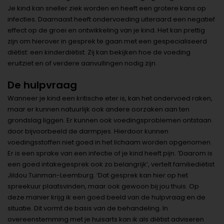
Je kind kan sneller ziek worden en heeft een grotere kans op
infecties. Daarnaast heeft ondervoeding uiteraard een negatief
effect op de groei en ontwikkeling van je kind. Het kan prettig
zijn om hierover in gesprek te gaan met een gespecialiseerd
diëtist: een kinderdiëtist. Zij kan bekijken hoe de voeding
eruitziet en of verdere aanvullingen nodig zijn.
De hulpvraag
Wanneer je kind een kritische eter is, kan het ondervoed raken,
maar er kunnen natuurlijk ook andere oorzaken aan ten
grondslag liggen. Er kunnen ook voedingsproblemen ontstaan
door bijvoorbeeld de darmpjes. Hierdoor kunnen
voedingsstoffen niet goed in het lichaam worden opgenomen.
Er is een sprake van een infectie of je kind heeft pijn. ‘Daarom is
een goed intakegesprek ook zo belangrijk’, vertelt familiediëtist
Jildou Tuinman-Leemburg. ‘Dat gesprek kan hier op het
spreekuur plaatsvinden, maar ook gewoon bij jou thuis. Op
deze manier krijg ik een goed beeld van de hulpvraag en de
situatie. Dit vormt de basis van de behandeling. In
overeenstemming met je huisarts kan ik als diëtist adviseren