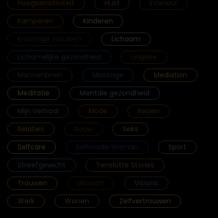
Hoogsensitiviteit
Huid
Interieur
Kamperen
Kinderen
Krachtige vrouwen
Lichaam
Lichamelijke gezondheid
Lingerie
Mannenbrein
Massage
Mediation
Meditatie
Mentale gezondheid
Mijn Verhaal
Mode
Reizen
Relaties
Rouw
Seks
Selfcare
Selfmade Woman
Sport
Streefgewicht
Tenslotte Stories
Trouwen
Uitvaart
Visions
Werk
Wonen
Zelfvertrouwen