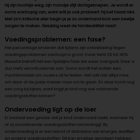
hij zijn hoofdje weg; zijn mondje stijf dichtgeknepen. Je wordt er
soms wanhopig van, want wát je ook probeert: hij lust haast niks.
Met zo’n kritische eter begin je je zo onderhand toch een beetje
zorgen te maken. Gelukkig weet de familiediëtist raad!
Voedingsproblemen: een fase?
Het percentage kinderen dat tijdens zijn ontwikkeling tegen
voedingsproblemen aanloopt is groot: maar liefst 25 tot 40%.
Meestal betreft het een tijdelijke fase die weer overgaat. Daar is
dus niets verontrustends aan. Soms wordt het echter een
machtsmiddel om ouders uit te testen. Het valt niet altijd mee
om daar of de juiste manier mee om te gaan. En daar komt nog
een zorg bij kijken, want krijgt je kind nog wel voldoende
voedingsstoffen binnen?
Ondervoeding ligt op de loer
Er bestaat een gevaar dat je kind ondervoed raakt, wanneer hij
of zij onvoldoende voedingsstoffen binnenkrijgt. Bij
ondervoeding is er een tekort of disbalans van energie, eiwitten
en andere voedingsstoffen. Dit kan ernstige gevolgen hebben.