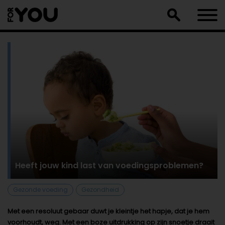
Doorgaan
naar
artikel
Heeft jouw kind last van voedingsproblemen?
Gezonde voeding
Gezondheid
Met een resoluut gebaar duwt je kleintje het hapje, dat je hem
voorhoudt, weg. Met een boze uitdrukking op zijn snoetje draait