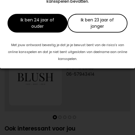
kansspelen bevatten.
A Love 4 Health
www.alove4health.nl
Ik ben 24 jaar of
Ik ben 23 jaar of
ouder
jonger
Specialisten in jouw buurt
Met jouw antwoord bevestig je dat je je bewust bent van de risico’s van
online kansspelen en dat je niet bent uitgesloten van deelname aan online
1/5
Blush Skin Clinic
kansspelen.
Burg. J.G. Legroweg 94
9761TD Eelde
06-57943414
Ook interessant voor jou