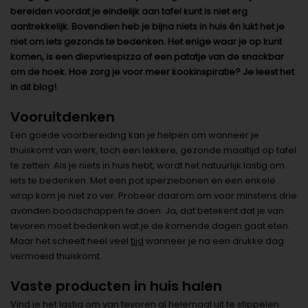
bereiden voordat je eindelijk aan tafel kunt is niet erg
aantrekkelijk. Bovendien heb je bijna niets in huis én lukt het je
niet om iets gezonds te bedenken. Het enige waar je op kunt
komen, is een diepvriespizza of een patatje van de snackbar
om de hoek. Hoe zorg je voor meer kookinspiratie? Je leest het
in dit blog!.
Vooruitdenken
Een goede voorbereiding kan je helpen om wanneer je
thuiskomt van werk, toch een lekkere, gezonde maaltijd op tafel
te zetten. Als je niets in huis hebt, wordt het natuurlijk lastig om
iets te bedenken. Met een pot sperziebonen en een enkele
wrap kom je niet zo ver. Probeer daarom om voor minstens drie
avonden boodschappen te doen. Ja, dat betekent dat je van
tevoren moet bedenken wat je de komende dagen gaat eten.
Maar het scheelt heel veel
tijd
wanneer je na een drukke dag
vermoeid thuiskomt.
Vaste producten in huis halen
Vind je het lastig om van tevoren al helemaal uit te stippelen