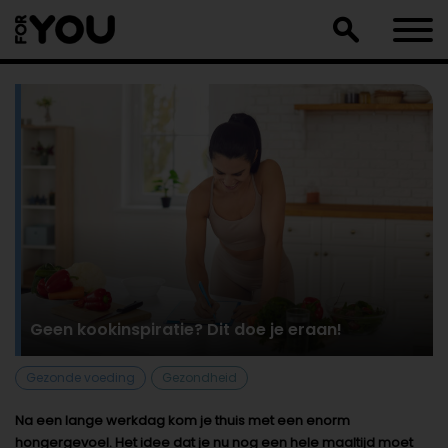
Doorgaan
naar
artikel
Geen kookinspiratie? Dit doe je eraan!
Gezonde voeding
Gezondheid
Na een lange werkdag kom je thuis met een enorm
hongergevoel. Het idee dat je nu nog een hele maaltijd moet