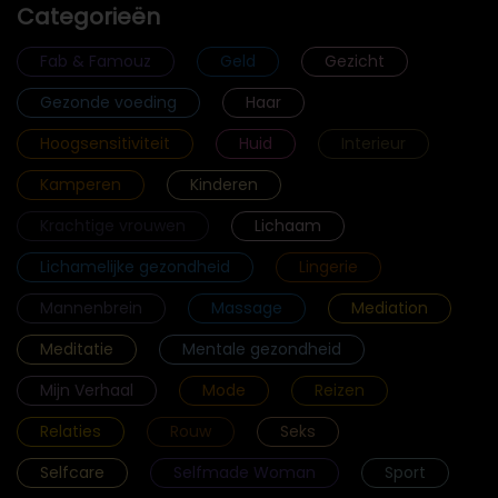
Categorieën
Fab & Famouz
Geld
Gezicht
Gezonde voeding
Haar
Hoogsensitiviteit
Huid
Interieur
Kamperen
Kinderen
Krachtige vrouwen
Lichaam
Lichamelijke gezondheid
Lingerie
Mannenbrein
Massage
Mediation
Meditatie
Mentale gezondheid
Mijn Verhaal
Mode
Reizen
Relaties
Rouw
Seks
Selfcare
Selfmade Woman
Sport