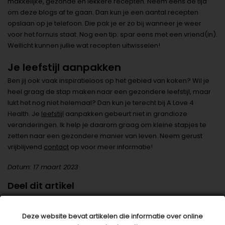
makkelijke, gezonde en lekkere recepten. Neem eens de tijd
om deze blogs af te gaan. Dan kun je een aantal recepten
opslaan op je telefoon. Die pak je er zo bij wanneer je weer
voor het fornuis staat. Nog een tip: spar eens met een vriend(in).
Wellicht kunnen jullie wat recepten uitwisselen!
Je leefstijl aanpakken
Ben jij ook vaak inspiratieloos op het gebied van koken? Wil je
heel graag de stap maken naar een gezondere leefstijl, maar
lukt het nog niet helemaal? Dan kun je terecht bij A Love 4
Health. Je
leefstijl
aanpakken gebeurt niet in grandioze
veranderingen. Ik help je daarom graag om kleine stapjes te
zetten naar een gezondere manier van leven. Neem gerust
vrijblijvend
contact
op voor meer informatie!
Datum: 17 maart 2023
Deel dit artikel
Deze website bevat artikelen die informatie over online
Dit artikel is tot stand gekomen in samenwerking met: